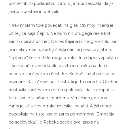
pomembno poslanstvo, zato si je tudi zaslužila, da jo
javno izpostavi in pohvali.
“Prav moram tole povedati na glas. Ob moji hčerki je
učiteljica Kaja Čepin. Ne bom nič drugega rekla kot
samo opisala primer. Danes Šajana ni mogla v šolo, ker
je imela vročino. Zadnji šolski dan. Si predstavljate to
“trpljenje” še ne 10 letnega otroka. In zdaj vas vprašam
– koliko učiteljev bi sedlo v avto in otroku na dom
prineslo spričevalo in čestitke. Koliko? Jaz jih veliko ne
poznam. Kaja Čepin pa je tista, ki je to naredila. Osebno
dostavila spričevalo in s tem pokazala, da je empatija
tisto, kar je ključnega pomena. Verjamem, da zna
mnogo učiteljev otroke marsikaj naučiti. A žal mnogi
pozabljajo na tisto, kar je zares pomembno. Empatija
do sočloveka,” je Rebeka začela svoj zapis na