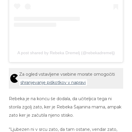
A post shared by Rebeka Dremelj (@rebekadremelj)
Za ogled vstavljene vsebine morate omogočiti
shranjevanje piškotkov v napravi
Rebeka je na koncu še dodala, da učiteljica tega ni
storila zgolj zato, ker je Rebeka Šajanina mama, ampak
zato ker je začutila njeno stisko.
“Ljubezen ni v srcu zato, da tam ostane, vendar zato,