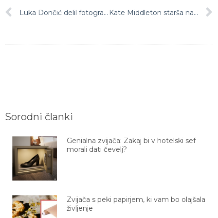
Luka Dončić delil fotografijo z Goranom Dragičem, oboževalci norijo: “Kaj je z vajino frizuro!?”
Kate Middleton starša našla na tleh v družinski kopalnici
Sorodni članki
Genialna zvijača: Zakaj bi v hotelski sef
morali dati čevelj?
Zvijača s peki papirjem, ki vam bo olajšala
življenje