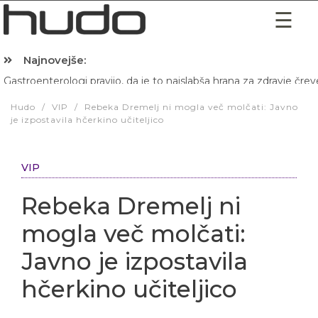
Najnovejše:
Gastroenterologi pravijo, da je to najslabša hrana za zdravje črev
Hibernacijska dieta: Zakaj je pred spanjem dobro pojesti žlico 
Hudo
/
VIP
/
Rebeka Dremelj ni mogla več molčati: Javno
je izpostavila hčerkino učiteljico
VIP
Rebeka Dremelj ni
mogla več molčati:
Javno je izpostavila
hčerkino učiteljico