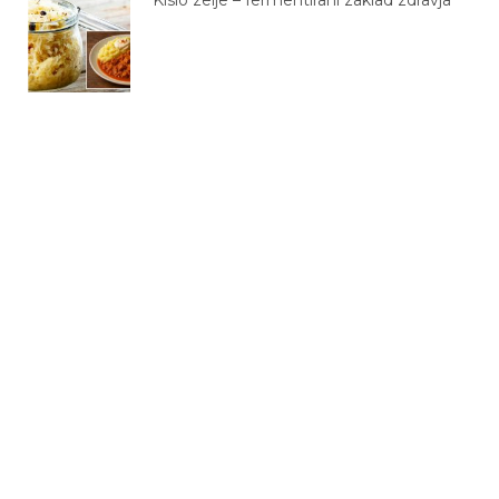
Kislo zelje – fermentirani zaklad zdravja