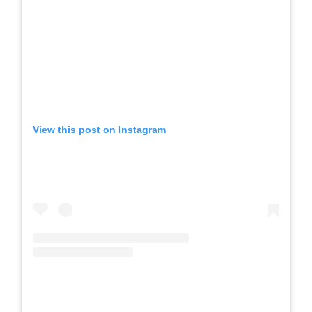
View this post on Instagram
A post shared by Tara Zupančič (@varishana)