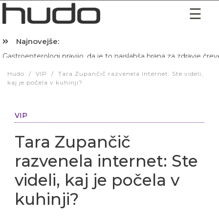
Najnovejše:
Hibernacijska dieta: Zakaj je pred spanjem dobro pojesti žlico 
Hudo
/
VIP
/
Tara Zupančič razvenela internet: Ste videli,
kaj je počela v kuhinji?
VIP
Tara Zupančič
razvenela internet: Ste
videli, kaj je počela v
kuhinji?