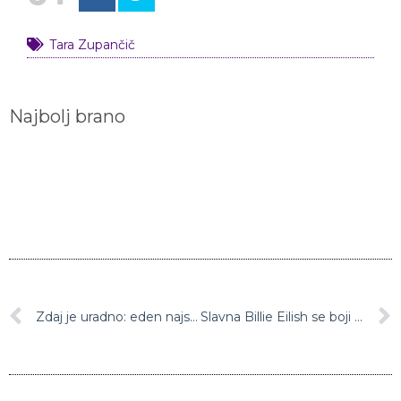
Tara Zupančič
Najbolj brano
Zdaj je uradno: eden najslavnejših parov na svetu se ločuje
Slavna Billie Eilish se boji za svoje življenje in zahteva prepoved približevanja za moškega, ki jo nadleguje