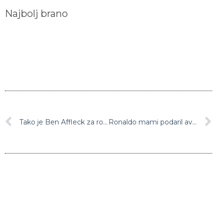
Najbolj brano
Tako je Ben Affleck za rojstni dan presenetil svojo novo punco (foto)
Ronaldo mami podaril avto za 100.000 evrov