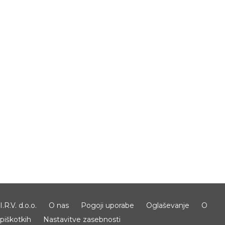
I.R.V. d.o.o.
O nas
Pogoji uporabe
Oglaševanje
O
piškotkih
Nastavitve zasebnosti