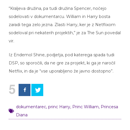
“Kraljeva družina, pa tudi družina Spencer, nočejo
sodelovati v dokumentarcu. William in Harry bosta
zaradi tega zelo jezna. Zlasti Harry, ker je z Netflixom
sodeloval pri nekaterih projektih,” je za The Sun povedal
vir.
Iz Endemol Shine, podjetja, pod katerega spada tudi
DSP, so sporočili, da ne gre za projekt, ki ga je naročil
Netflix, in da je “vse uporabljeno že javno dostopno”.
5
dokumentarec
,
princ Harry
,
Princ William
,
Princesa
Diana