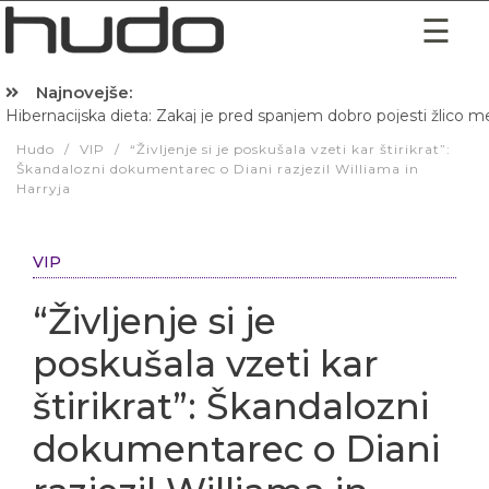
Najnovejše:
Hibernacijska dieta: Zakaj je pred spanjem dobro pojesti žlico 
Hudo
/
VIP
/
“Življenje si je poskušala vzeti kar štirikrat”:
Škandalozni dokumentarec o Diani razjezil Williama in
Harryja
VIP
“Življenje si je
poskušala vzeti kar
štirikrat”: Škandalozni
dokumentarec o Diani