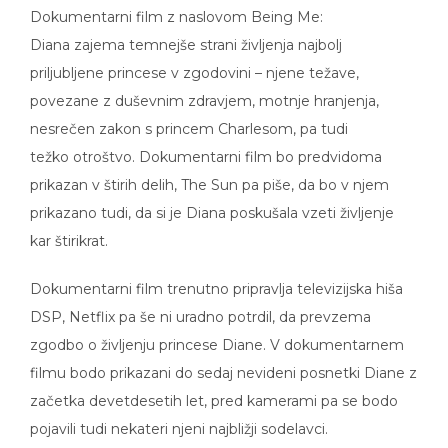
Dokumentarni film z naslovom Being Me:
Diana zajema temnejše strani življenja najbolj
priljubljene princese v zgodovini – njene težave,
povezane z duševnim zdravjem, motnje hranjenja,
nesrečen zakon s princem Charlesom, pa tudi
težko otroštvo. Dokumentarni film bo predvidoma
prikazan v štirih delih, The Sun pa piše, da bo v njem
prikazano tudi, da si je Diana poskušala vzeti življenje
kar štirikrat.
Dokumentarni film trenutno pripravlja televizijska hiša
DSP, Netflix pa še ni uradno potrdil, da prevzema
zgodbo o življenju princese Diane. V dokumentarnem
filmu bodo prikazani do sedaj nevideni posnetki Diane z
začetka devetdesetih let, pred kamerami pa se bodo
pojavili tudi nekateri njeni najbližji sodelavci.