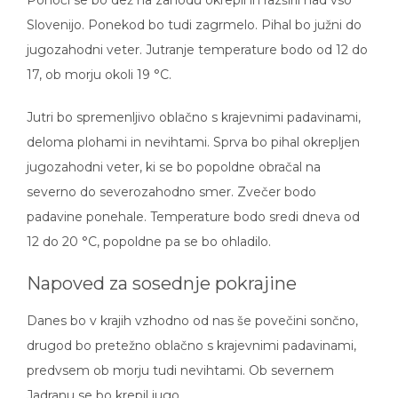
Ponoči se bo dež na zahodu okrepil in razširil nad vso
Slovenijo. Ponekod bo tudi zagrmelo. Pihal bo južni do
jugozahodni veter. Jutranje temperature bodo od 12 do
17, ob morju okoli 19 °C.
Jutri bo spremenljivo oblačno s krajevnimi padavinami,
deloma plohami in nevihtami. Sprva bo pihal okrepljen
jugozahodni veter, ki se bo popoldne obračal na
severno do severozahodno smer. Zvečer bodo
padavine ponehale. Temperature bodo sredi dneva od
12 do 20 °C, popoldne pa se bo ohladilo.
Napoved za sosednje pokrajine
Danes bo v krajih vzhodno od nas še povečini sončno,
drugod bo pretežno oblačno s krajevnimi padavinami,
predvsem ob morju tudi nevihtami. Ob severnem
Jadranu se bo krepil jugo.