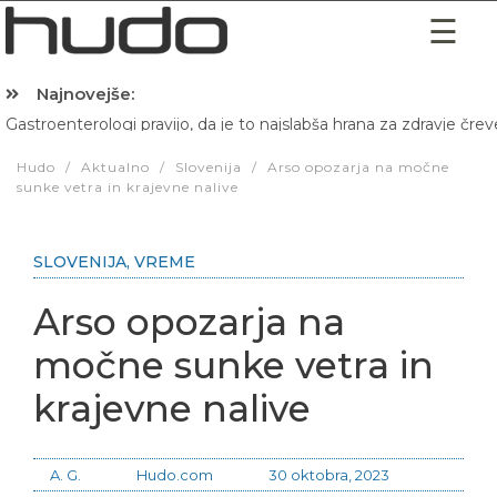
Najnovejše:
Gastroenterologi pravijo, da je to najslabša hrana za zdravje črev
Hibernacijska dieta: Zakaj je pred spanjem dobro pojesti žlico 
Hudo
/
Aktualno
/
Slovenija
/
Arso opozarja na močne
sunke vetra in krajevne nalive
SLOVENIJA
,
VREME
Arso opozarja na
močne sunke vetra in
krajevne nalive
A. G.
Hudo.com
30 oktobra, 2023