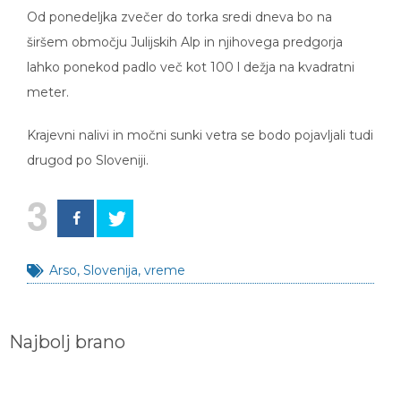
Od ponedeljka zvečer do torka sredi dneva bo na
širšem območju Julijskih Alp in njihovega predgorja
lahko ponekod padlo več kot 100 l dežja na kvadratni
meter.
Krajevni nalivi in močni sunki vetra se bodo pojavljali tudi
drugod po Sloveniji.
3
Arso
,
Slovenija
,
vreme
Najbolj brano