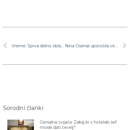
Vreme: Sprva delno oblačno, popoldne se bo ponekod zjasnilo
Nina Osenar sporočila veselo novico, čestitke dežujejo z vseh strani
Sorodni članki
Genialna zvijača: Zakaj bi v hotelski sef
morali dati čevelj?