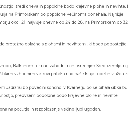
nostjo, sredi dneva in popoldne bodo krajevne plohe in nevihte, 
burja na Primorskem bo popoldne večinoma ponehala. Najnižje
morju okoli 21, najvišje dnevne od 24 do 28, na Primorskem do 32
 do pretežno oblačno s plohami in nevihtami, ki bodo pogostejše
Evropo, Balkanom ter nad zahodnim in osrednjim Sredozemljem 
kimi vzhodnimi vetrovi priteka nad naše kraje topel in vlažen zr
 Jadranu bo povečini sončno, v Kvarnerju bo še pihala šibka bur
čnostjo, predvsem popoldne bodo krajevne plohe in nevihte.
ena na počutje in razpoloženje večine ljudi ugoden.