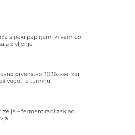
ača s peki papirjem, ki vam bo
šala življenje
ovno prvenstvo 2026: vse, kar
š vedeti o turnirju
o zelje – fermentirani zaklad
vja