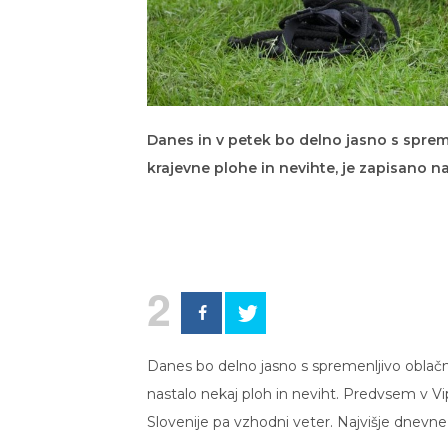
Danes in v petek bo delno jasno s spre
krajevne plohe in nevihte, je zapisano n
2
Danes bo delno jasno s spremenljivo oblačn
nastalo nekaj ploh in neviht. Predvsem v Vip
Slovenije pa vzhodni veter. Najvišje dnevn