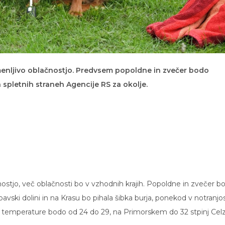
menljivo oblačnostjo. Predvsem popoldne in zvečer bodo
a spletnih straneh Agencije RS za okolje.
ostjo, več oblačnosti bo v vzhodnih krajih. Popoldne in zvečer b
avski dolini in na Krasu bo pihala šibka burja, ponekod v notranjos
e temperature bodo od 24 do 29, na Primorskem do 32 stpinj Celzi