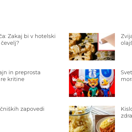
a: Zakaj bi v hotelski
Zvij
 čevelj?
olaj
jn in preprosta
Svet
e kritine
mora
ečniških zapovedi
Kisl
zdra