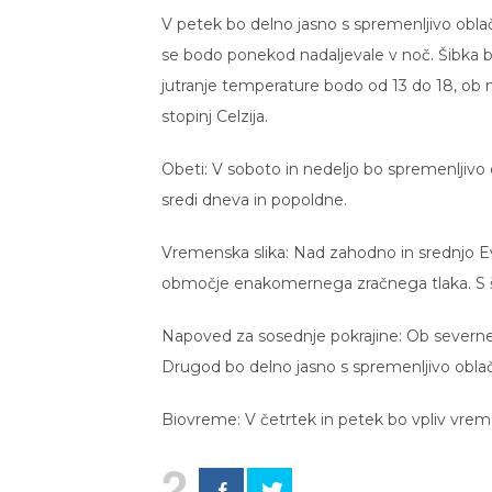
V petek bo delno jasno s spremenljivo oblač
se bodo ponekod nadaljevale v noč. Šibka 
jutranje temperature bodo od 13 do 18, ob 
stopinj Celzija.
Obeti: V soboto in nedeljo bo spremenljivo
sredi dneva in popoldne.
Vremenska slika: Nad zahodno in srednjo 
območje enakomernega zračnega tlaka. S šib
Napoved za sosednje pokrajine: Ob severnem
Drugod bo delno jasno s spremenljivo obla
Biovreme: V četrtek in petek bo vpliv vrem
2