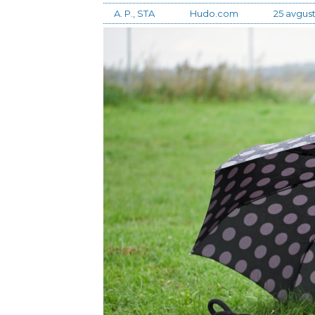
A. P., STA
Hudo.com
25 avgust