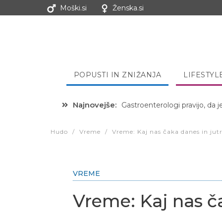
Moški.si
Ženska.si
POPUSTI IN ZNIŽANJA
LIFESTYL
Najnovejše:
Hibernacijska dieta: Zakaj je
Hudo
/
Vreme
/
Vreme: Kaj nas čaka danes in jutr
VREME
Vreme: Kaj nas ča