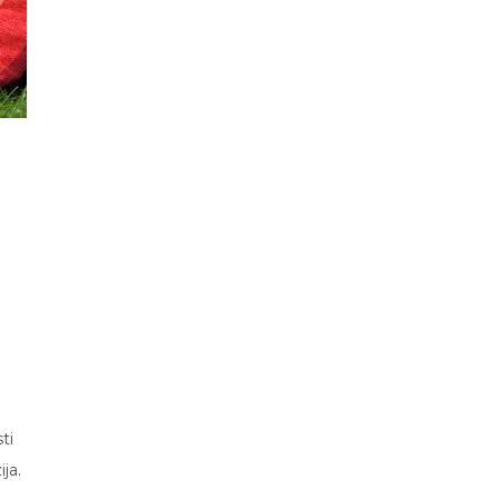
o
ti
ja.