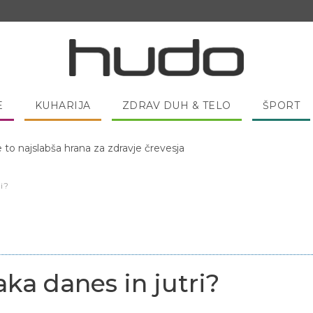
E
KUHARIJA
ZDRAV DUH & TELO
ŠPORT
 pred spanjem dobro pojesti žlico medu?
i?
ka danes in jutri?