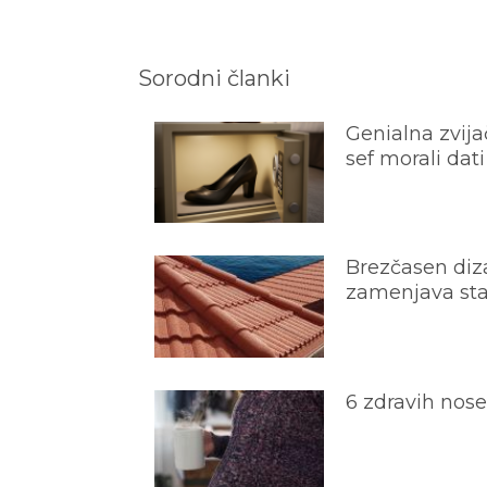
Sorodni članki
Genialna zvijač
sef morali dati
Brezčasen diza
zamenjava star
6 zdravih nos