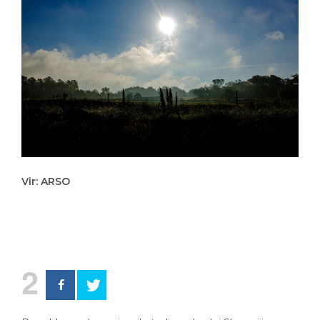
Vir: ARSO
2
Dopoldne se bo razjasnilo tudi v vzhodni Sloveniji.