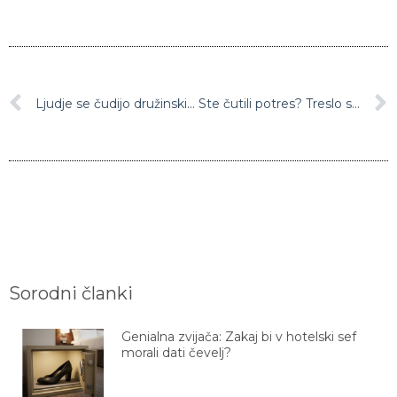
Ljudje se čudijo družinskim fotografijam Alenke Bratušek, vsi komentirajo le eno!
Ste čutili potres? Treslo se je 26 kilometrov severovzhodno od Ljubljane
Sorodni članki
Genialna zvijača: Zakaj bi v hotelski sef
morali dati čevelj?