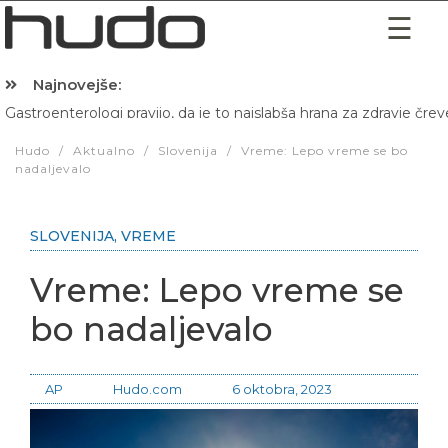
Najnovejše:
Hibernacijska dieta: Zakaj je pred spanjem dobro pojesti žlico 
Hudo
/
Aktualno
/
Slovenija
/
Vreme: Lepo vreme se bo
nadaljevalo
SLOVENIJA
,
VREME
Vreme: Lepo vreme se
bo nadaljevalo
AP
Hudo.com
6 oktobra, 2023