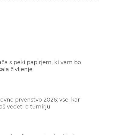
ača s peki papirjem, ki vam bo
šala življenje
ovno prvenstvo 2026: vse, kar
š vedeti o turnirju