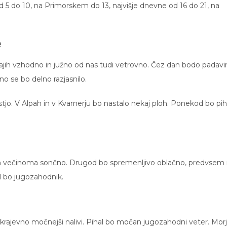
d 5 do 10, na Primorskem do 13, najvišje dnevne od 16 do 21, na
e
ajih vzhodno in južno od nas tudi vetrovno. Čez dan bodo padavi
o se bo delno razjasnilo.
stjo. V Alpah in v Kvarnerju bo nastalo nekaj ploh. Ponekod bo pih
jih večinoma sončno. Drugod bo spremenljivo oblačno, predvsem
l bo jugozahodnik.
i krajevno močnejši nalivi. Pihal bo močan jugozahodni veter. Mor