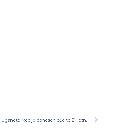
Pozna ga vsa Slovenija: Nikoli ne uganete, kdo je ponosen oče te 21-letne lepotice