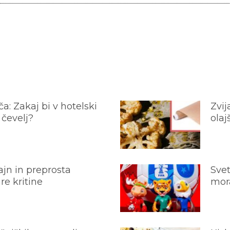
a: Zakaj bi v hotelski
Zvij
 čevelj?
olaj
jn in preprosta
Svet
e kritine
mora