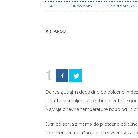
AP
Hudo.com
27 oktobra, 20
Vir: ARSO
1
Danes zjutraj in dopoldne bo oblačno in dež
Pihal bo okrepljen jugozahodni veter. Zgod
Najvišje dnevne temperature bodo od 13 do 
Jutri bo sprva zmerno do pretežno oblačno,
spremenljivo oblačnostjo, predvsem v zahod