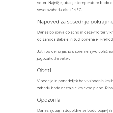
veter. Najnižje jutranje temperature bodo o
severozahodu okoli 14 °C.
Napoved za sosednje pokrajin
Danes bo sprva oblačno in deževno ter v kr
od zahoda slabele in tudi ponehale. Prehodn
Jutri bo delno jasno s spremenljivo oblačno
jugozahodni veter.
Obeti
V nedeljo in ponedeljek bo v vzhodnih kra
zahodu bodo nastajale krajevne plohe. Piha
Opozorila
Danes zjutraj in dopoldne se bodo pojavljal