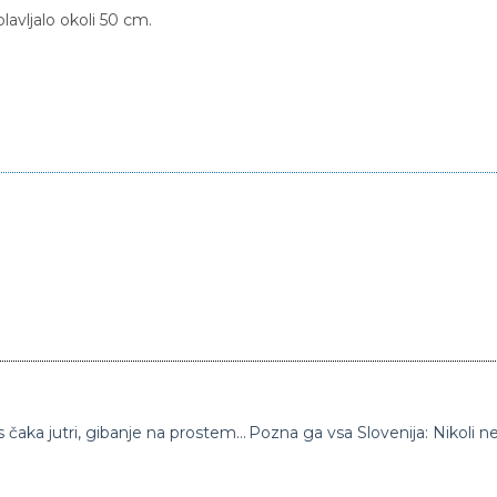
avljalo okoli 50 cm.
Arso izdal opozorilo najvišje stopnje: To nas čaka jutri, gibanje na prostem bo oteženo in nevarno