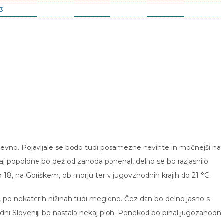
23
evno. Pojavljale se bodo tudi posamezne nevihte in močnejši nali
aj popoldne bo dež od zahoda ponehal, delno se bo razjasnilo.
18, na Goriškem, ob morju ter v jugovzhodnih krajih do 21 °C.
 po nekaterih nižinah tudi megleno. Čez dan bo delno jasno s
ni Sloveniji bo nastalo nekaj ploh. Ponekod bo pihal jugozahodn