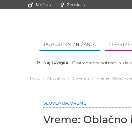
Moški.si
Ženska.si
POPUSTI IN ZNIŽANJA
LIFESTYL
Najnovejše:
Hibernacijska dieta: Zakaj je
Hudo
/
Aktualno
/
Slovenija
/
Vreme: Oblačno i
SLOVENIJA
,
VREME
Vreme: Oblačno 