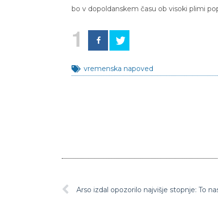
bo v dopoldanskem času ob visoki plimi popl
1
vremenska napoved