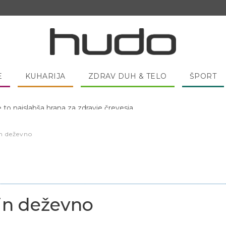
E
KUHARIJA
ZDRAV DUH & TELO
ŠPORT
 pred spanjem dobro pojesti žlico medu?
n deževno
in deževno