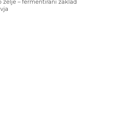
o zelje – fermentirani zaklad
vja