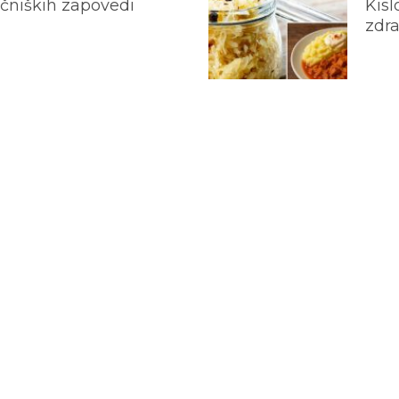
ečniških zapovedi
Kisl
zdra