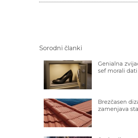
Sorodni članki
Genialna zvijač
sef morali dati
Brezčasen diza
zamenjava star