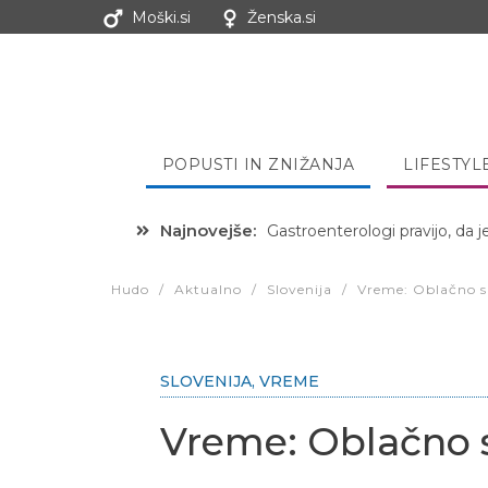
Moški.si
Ženska.si
POPUSTI IN ZNIŽANJA
LIFESTYL
Najnovejše:
Gastroenterologi pravijo, da j
Hibernacijska dieta: Zakaj je
Hudo
/
Aktualno
/
Slovenija
/
Vreme: Oblačno s
SLOVENIJA
,
VREME
Vreme: Oblačno 