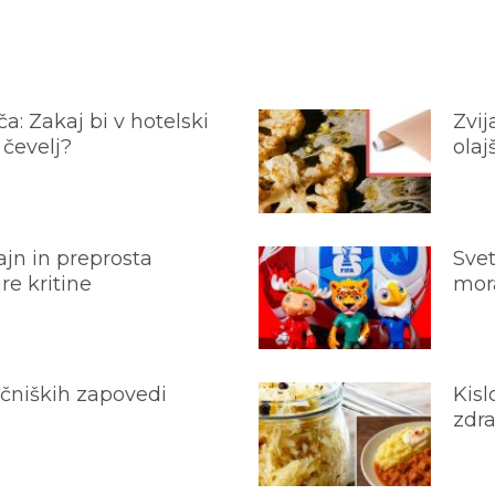
a: Zakaj bi v hotelski
Zvij
 čevelj?
olaj
jn in preprosta
Svet
e kritine
mora
ečniških zapovedi
Kisl
zdra