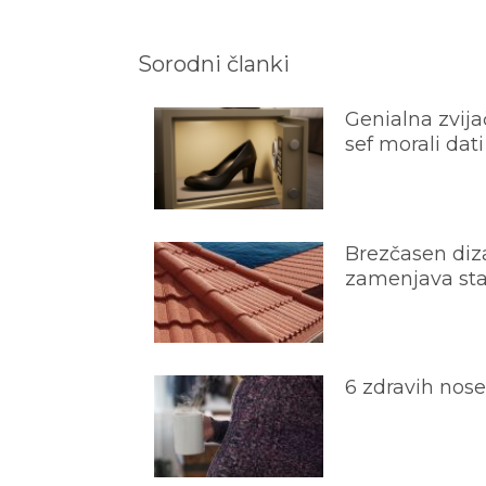
Sorodni članki
Genialna zvijač
sef morali dati
Brezčasen diza
zamenjava star
6 zdravih nos