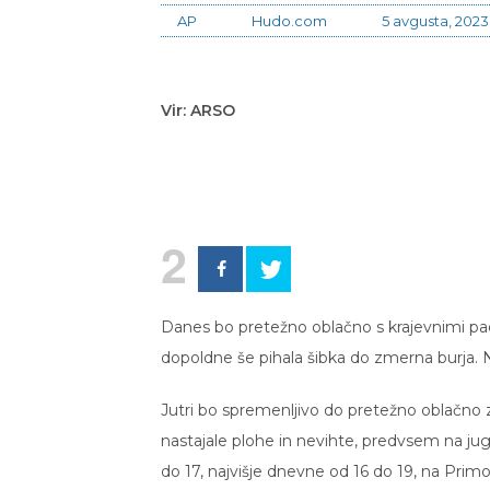
AP
Hudo.com
5 avgusta, 2023
Vir: ARSO
2
Danes bo pretežno oblačno s krajevnimi p
dopoldne še pihala šibka do zmerna burja. 
Jutri bo spremenljivo do pretežno oblačno
nastajale plohe in nevihte, predvsem na ju
do 17, najvišje dnevne od 16 do 19, na Prim