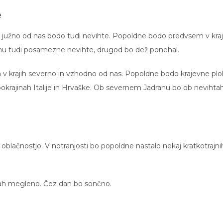
e
h južno od nas bodo tudi nevihte. Popoldne bodo predvsem v kraj
anu tudi posamezne nevihte, drugod bo dež ponehal.
 v krajih severno in vzhodno od nas. Popoldne bodo krajevne pl
pokrajinah Italije in Hrvaške. Ob severnem Jadranu bo ob nevihta
oblačnostjo. V notranjosti bo popoldne nastalo nekaj kratkotrajni
inah megleno. Čez dan bo sončno.