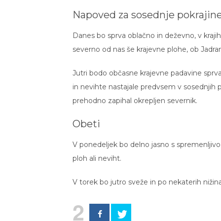
Napoved za sosednje pokrajin
Danes bo sprva oblačno in deževno, v kraji
severno od nas še krajevne plohe, ob Jadr
Jutri bodo občasne krajevne padavine sprva
in nevihte nastajale predvsem v sosednjih 
prehodno zapihal okrepljen severnik.
Obeti
V ponedeljek bo delno jasno s spremenljivo 
ploh ali neviht.
V torek bo jutro sveže in po nekaterih niž
2