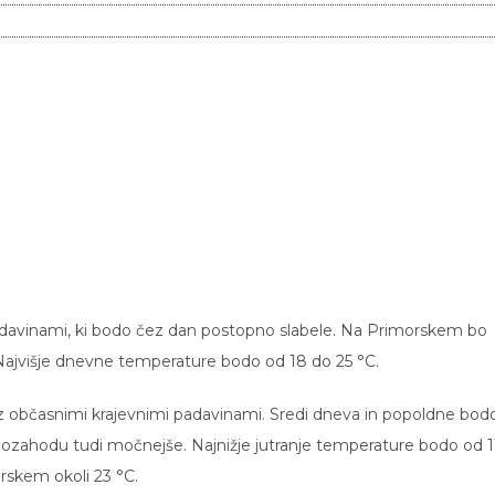
adavinami, ki bodo čez dan postopno slabele. Na Primorskem bo
Najvišje dnevne temperature bodo od 18 do 25 °C.
 z občasnimi krajevnimi padavinami. Sredi dneva in popoldne bod
gozahodu tudi močnejše. Najnižje jutranje temperature bodo od 1
orskem okoli 23 °C.