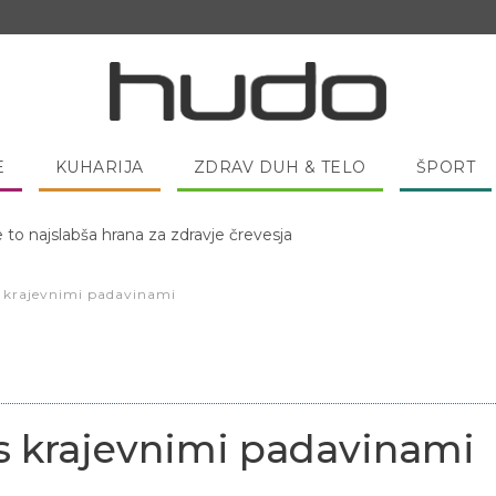
E
KUHARIJA
ZDRAV DUH & TELO
ŠPORT
e to najslabša hrana za zdravje črevesja
 pred spanjem dobro pojesti žlico medu?
 krajevnimi padavinami
s krajevnimi padavinami