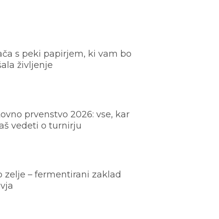
ača s peki papirjem, ki vam bo
šala življenje
ovno prvenstvo 2026: vse, kar
š vedeti o turnirju
o zelje – fermentirani zaklad
vja