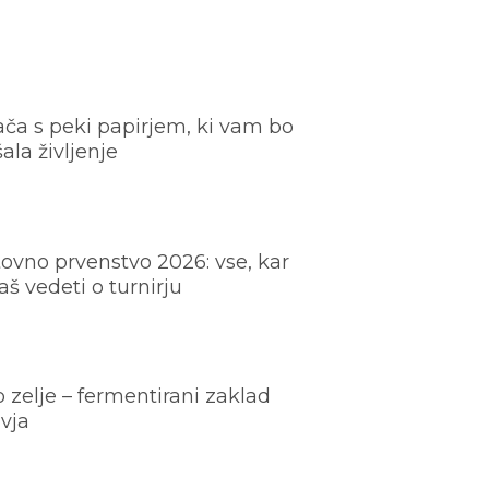
ača s peki papirjem, ki vam bo
šala življenje
ovno prvenstvo 2026: vse, kar
š vedeti o turnirju
o zelje – fermentirani zaklad
vja