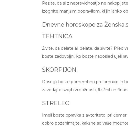
Pazite, da si z neprevidnostjo ne nakopljete
izognite manjšim popravilom, ki jih lahko od
Dnevne horoskope za
Ženska.s
TEHTNICA
Živite, da delate ali delate, da živite? Pred
boste zadovoljni, ko boste naposled ujeli ra
ŠKORPIJON
Dosegli boste pomembno prelomnico in bost
zavedajte svojih zmožnosti, fizičnih in finan
STRELEC
Imeli boste opravka z avtoriteto, pri čemer
dobro pozanimajte, kakšne so vaše možnos