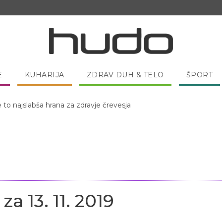
E
KUHARIJA
ZDRAV DUH & TELO
ŠPORT
 pred spanjem dobro pojesti žlico medu?
a 13. 11. 2019