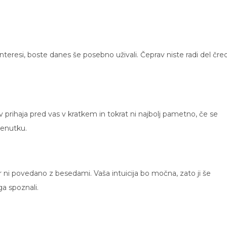
 interesi, boste danes še posebno uživali. Čeprav niste radi del čre
v prihaja pred vas v kratkem in tokrat ni najbolj pametno, če se
renutku.
kar ni povedano z besedami. Vaša intuicija bo močna, zato ji še
a spoznali.