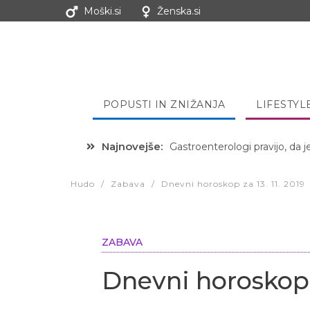
Moški.si
Ženska.si
POPUSTI IN ZNIŽANJA
LIFESTYL
Najnovejše:
Hibernacijska dieta: Zakaj je
Hudo
/
Zabava
/
Dnevni horoskop za 13. 11. 2019
ZABAVA
Dnevni horoskop z