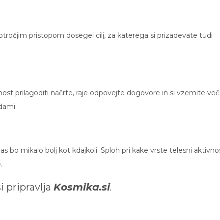
otročjim pristopom dosegel cilj, za katerega si prizadevate tudi
ost prilagoditi načrte, raje odpovejte dogovore in si vzemite več
dami.
s bo mikalo bolj kot kdajkoli. Sploh pri kake vrste telesni aktivno
.
i
pripravlja
Kosmika.si
.