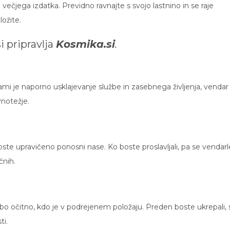
 večjega izdatka. Previdno ravnajte s svojo lastnino in se raje
ložite.
i
pripravlja
Kosmika.si
.
 vami je naporno usklajevanje službe in zasebnega življenja, vendar
vnotežje.
e upravičeno ponosni nase. Ko boste proslavljali, pa se vendarl
čnih.
 bo očitno, kdo je v podrejenem položaju. Preden boste ukrepali, 
ti.