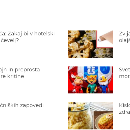
a: Zakaj bi v hotelski
Zvij
 čevelj?
olaj
jn in preprosta
Svet
e kritine
mora
ečniških zapovedi
Kisl
zdra