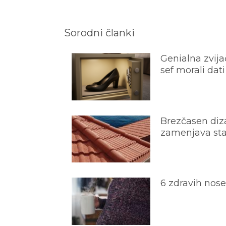
Sorodni članki
Genialna zvijač
sef morali dati
Brezčasen diza
zamenjava star
6 zdravih nos