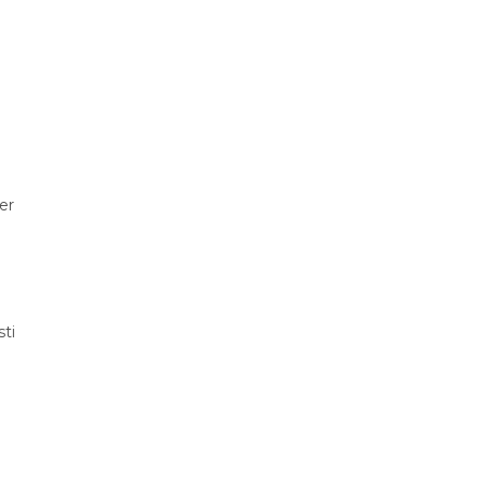
er
sti