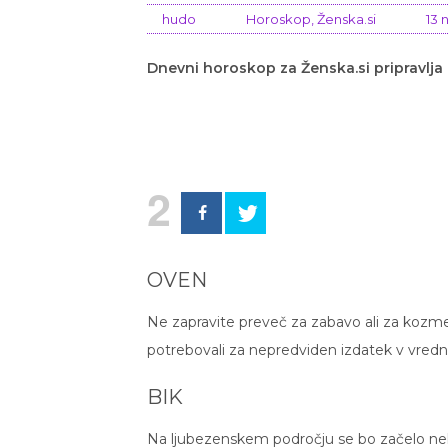
hudo
Horoskop
,
Ženska.si
13 
Dnevni horoskop za Ženska.si pripravlja
2
OVEN
Ne zapravite preveč za zabavo ali za kozme
potrebovali za nepredviden izdatek v vred
BIK
Na ljubezenskem področju se bo začelo neka