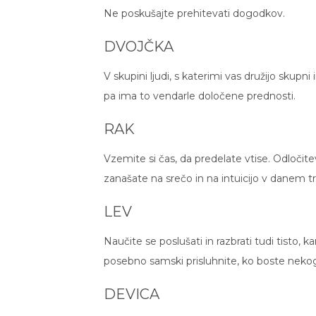
Ne poskušajte prehitevati dogodkov.
DVOJČKA
V skupini ljudi, s katerimi vas družijo skupni
pa ima to vendarle določene prednosti.
RAK
Vzemite si čas, da predelate vtise. Odločite
zanašate na srečo in na intuicijo v danem t
LEV
Naučite se poslušati in razbrati tudi tisto, 
posebno samski prisluhnite, ko boste nekog
DEVICA