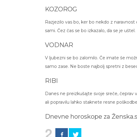
KOZOROG
Razjezilo vas bo, ker bo nekdo z naravnost 
sami. Čez čas se bo izkazalo, da se je uštel.
VODNAR
V ljubezni se bo zalomilo. Če imate še možn
samo zase. Ne boste najbolj spretni z bese
RIBI
Danes ne preizkušajte svoje sreče, čeprav va
ali popravilu lahko staknete resne poškodbe
Dnevne horoskope za
Ženska.s
2