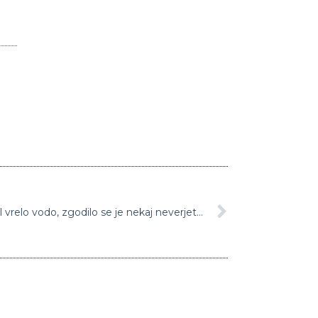
Pri -30 stopinj Celzija v zrak vrgel vrelo vodo, zgodilo se je nekaj neverjetnega