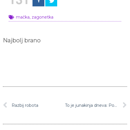
mačka
,
zagonetka
Najbolj brano
Razbij robota
To je junakinja dneva: Poglejte, kaj je ta ženska naredila za svojega psička