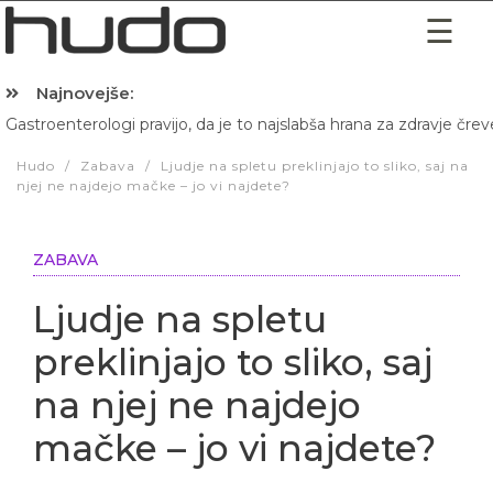
Najnovejše:
Gastroenterologi pravijo, da je to najslabša hrana za zdravje črev
Hibernacijska dieta: Zakaj je pred spanjem dobro pojesti žlico 
Hudo
/
Zabava
/
Ljudje na spletu preklinjajo to sliko, saj na
njej ne najdejo mačke – jo vi najdete?
ZABAVA
Ljudje na spletu
preklinjajo to sliko, saj
na njej ne najdejo
mačke – jo vi najdete?