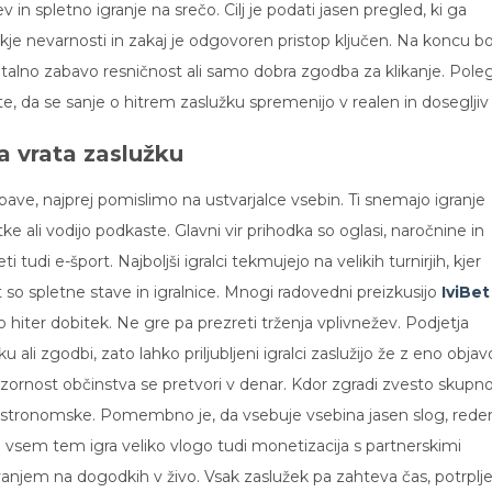
v in spletno igranje na srečo. Cilj je podati jasen pregled, ki ga
 kje nevarnosti in zakaj je odgovoren pristop ključen. Na koncu b
gitalno zabavo resničnost ali samo dobra zgodba za klikanje. Pole
 da se sanje o hitrem zaslužku spremenijo v realen in dosegljiv c
a vrata zaslužku
ave, najprej pomislimo na ustvarjalce vsebin. Ti snemajo igranje
e ali vodijo podkaste. Glavni vir prihodka so oglasi, naročnine in
 tudi e-šport. Najboljši igralci tekmujejo na velikih turnirjih, kjer
 so spletne stave in igralnice. Mnogi radovedni preizkusijo
IviBet
 hiter dobitek. Ne gre pa prezreti trženja vplivnežev. Podjetja
u ali zgodbi, zato lahko priljubljeni igralci zaslužijo že z eno objav
ozornost občinstva se pretvori v denar. Kdor zgradi zvesto skupno
so astronomske. Pomembno je, da vsebuje vsebina jasen slog, rede
ri vsem tem igra veliko vlogo tudi monetizacija s partnerskimi
vanjem na dogodkih v živo. Vsak zaslužek pa zahteva čas, potrplj