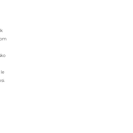
ak
imom
sko
 le
si.