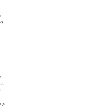
o
g
ilj.
o.
st,
n
enje