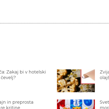
a: Zakaj bi v hotelski
Zvij
 čevelj?
olaj
jn in preprosta
Svet
e kritine
mora