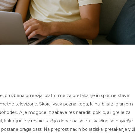
re, družbena omrežja, platforme za pretakanje in spletne stave
metne televizorje. Skoraj vsak pozna koga, ki naj bi si z igranjem
dohodek. A je mogoče iz zabave res narediti poklic, ali gre le za
 kako ljudje v resnici služijo denar na spletu, kakšne so največje
postane draga past. Na preprost način bo raziskal pretakanje v ži