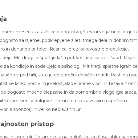
nja
v enem mesecu zaslužil celo bogastvo, številni verjamejo, da je t
 pogosto za izjeme, podkrepljene z leti trdega dela in dobrim t
mero in denar bo pritekel. Resnica: brez kakovostne produkcije,
didejo. Mit drugi: e-šport je lažja pot kot tradicionalni šport. Dejan
jo za kondicijo in sodelujejo s psihologi. Mit tretji: spletne igralnice
tično v prid hiši, zato je dolgoročni dobiček redek. Pasti pa niso
atistike lahko vodi v izgorelost, slabe ocene v šoli in težave z odno
godbe pogosto močno olepšane in da pomembno vlogo igra sreča.
hitro spremeni v dolgove. Pomni, da so za vsakim uspešnim
ori s sponzorji in veliko neplačanih ur.
rajnosten pristop
bavi je jasen cilj. Posameznik naj določi, koliko časa lahko nameni