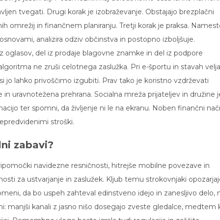
avljen tvegati. Drugi korak je izobraževanje. Obstajajo brezplačni
ih omrežij in finančnem planiranju. Tretji korak je praksa. Names
novami, analizira odziv občinstva in postopno izboljšuje.
iz oglasov, del iz prodaje blagovne znamke in del iz podpore
ritma ne zruši celotnega zaslužka. Pri e-športu in stavah velj
si jo lahko privoščimo izgubiti. Prav tako je koristno vzdrževati
 in uravnotežena prehrana. Socialna mreža prijateljev in družine j
cijo ter spomni, da življenje ni le na ekranu. Noben finančni nač
nepredvidenimi stroški.
lni zabavi?
i pripomočki navidezne resničnosti, hitrejše mobilne povezave in
nosti za ustvarjanje in zaslužek. Kljub temu strokovnjaki opozarjaj
pomeni, da bo uspeh zahteval edinstveno idejo in zanesljivo delo, 
ni: manjši kanali z jasno nišo dosegajo zveste gledalce, medtem 