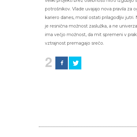
veliki projekti brez osebnosti hitro izgubijo
potrošnikov. Vlade uvajajo nova pravila za og
kariero danes, moral ostati prilagodljiv jut
je resnična možnost zaslužka, a ne univerzaln
ima večjo možnost, da mit spremeni v prakti
vztrajnost premagajo srečo.
2