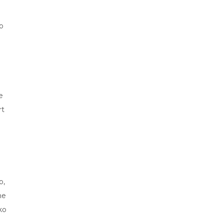
to
a
e
rt
o,
ne
ko