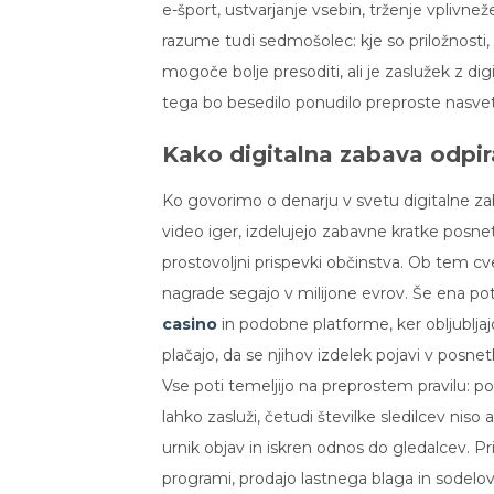
e-šport, ustvarjanje vsebin, trženje vplivneže
razume tudi sedmošolec: kje so priložnosti,
mogoče bolje presoditi, ali je zaslužek z di
tega bo besedilo ponudilo preproste nasvete,
Kako digitalna zabava odpir
Ko govorimo o denarju v svetu digitalne zab
video iger, izdelujejo zabavne kratke posnetk
prostovoljni prispevki občinstva. Ob tem cveti
nagrade segajo v milijone evrov. Še ena pot
casino
in podobne platforme, ker obljubljajo
plačajo, da se njihov izdelek pojavi v posnetk
Vse poti temeljijo na preprostem pravilu: p
lahko zasluži, četudi številke sledilcev ni
urnik objav in iskren odnos do gledalcev. P
programi, prodajo lastnega blaga in sodelo