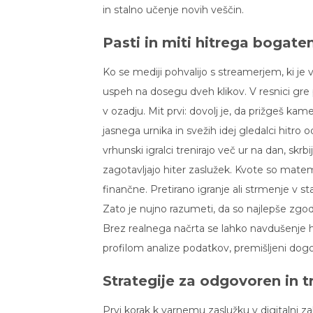
in stalno učenje novih veščin.
Pasti in miti hitrega bogate
Ko se mediji pohvalijo s streamerjem, ki je 
uspeh na dosegu dveh klikov. V resnici gre
v ozadju. Mit prvi: dovolj je, da prižgeš ka
jasnega urnika in svežih idej gledalci hitro o
vrhunski igralci trenirajo več ur na dan, skrbi
zagotavljajo hiter zaslužek. Kvote so matema
finančne. Pretirano igranje ali strmenje v st
Zato je nujno razumeti, da so najlepše z
Brez realnega načrta se lahko navdušenje 
profilom analize podatkov, premišljeni dogov
Strategije za odgovoren in t
Prvi korak k varnemu zaslužku v digitalni za