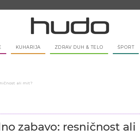
E
KUHARIJA
ZDRAV DUH & TELO
ŠPORT
 pred spanjem dobro pojesti žlico medu?
ničnost ali mit?
lno zabavo: resničnost ali