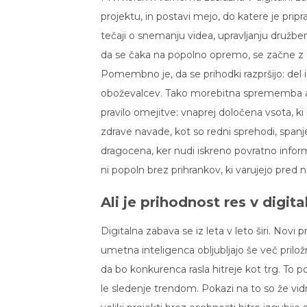
projektu, in postavi mejo, do katere je pripr
tečaji o snemanju videa, upravljanju družben
da se čaka na popolno opremo, se začne z os
Pomembno je, da se prihodki razpršijo: del 
oboževalcev. Tako morebitna sprememba algo
pravilo omejitve: vnaprej določena vsota, ki 
zdrave navade, kot so redni sprehodi, spanje
dragocena, ker nudi iskreno povratno informa
ni popoln brez prihrankov, ki varujejo pred 
Ali je prihodnost res v digita
Digitalna zabava se iz leta v leto širi. Nov
umetna inteligenca obljubljajo še več prilož
da bo konkurenca rasla hitreje kot trg. To 
le sledenje trendom. Pokazi na to so že vid