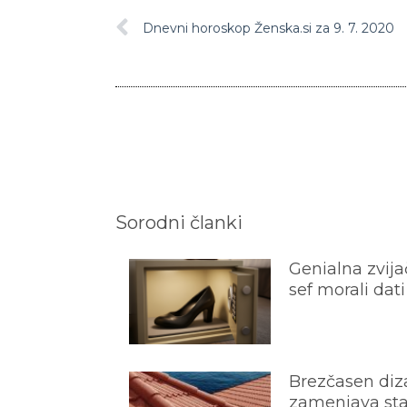
Dnevni horoskop Ženska.si za 9. 7. 2020
Sorodni članki
Genialna zvijač
sef morali dati
Brezčasen diza
zamenjava star