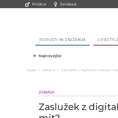
Moški.si
Ženska.si
POPUSTI IN ZNIŽANJA
LIFESTYL
Najnovejše:
Hibernacijska dieta: Zakaj je
Hudo
/
Zabava
/
Zaslužek z digitalno zabavo: res
ZABAVA
Zaslužek z digita
mit?