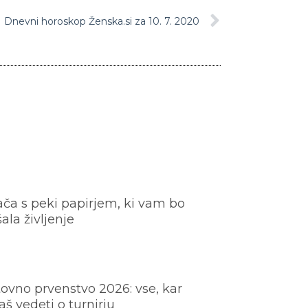
Dnevni horoskop Ženska.si za 10. 7. 2020
ača s peki papirjem, ki vam bo
šala življenje
ovno prvenstvo 2026: vse, kar
š vedeti o turnirju