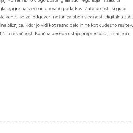
 sijaj. Pomembno vlogo bosta igrala tudi regulacija in zaščita
lase, igre na srečo in uporabo podatkov. Zato bo tisti, ki gradi
ri. Na koncu se zdi odgovor mešanica obeh skrajnosti: digitalna zab
a bližnjica. Kdor jo vidi kot resno delo in ne kot čudežno rešitev,
čno resničnost. Končna beseda ostaja preprosta: cilj, znanje in