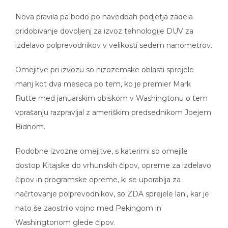
Nova pravila pa bodo po navedbah podjetja zadela
pridobivanje dovoljenj za izvoz tehnologije DUV za
izdelavo polprevodnikov v velikosti sedem nanometrov.
Omejitve pri izvozu so nizozemske oblasti sprejele
manj kot dva meseca po tem, ko je premier Mark
Rutte med januarskim obiskom v Washingtonu o tem
vprašanju razpravljal z ameriškim predsednikom Joejem
Bidnom.
Podobne izvozne omejitve, s katerimi so omejile
dostop Kitajske do vrhunskih čipov, opreme za izdelavo
čipov in programske opreme, ki se uporablja za
načrtovanje polprevodnikov, so ZDA sprejele lani, kar je
nato še zaostrilo vojno med Pekingom in
Washingtonom glede čipov.