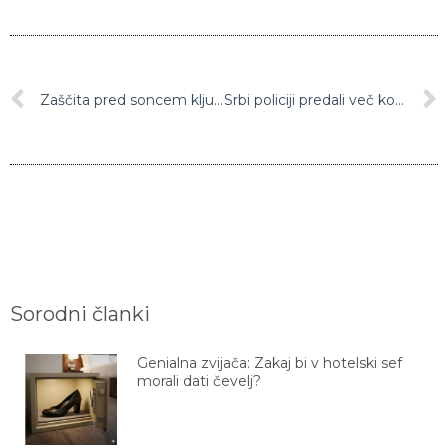
Zaščita pred soncem ključna za lep in brezskrben dopust
Srbi policiji predali več kot 100.000 kosov orožja
Sorodni članki
Genialna zvijača: Zakaj bi v hotelski sef
morali dati čevelj?