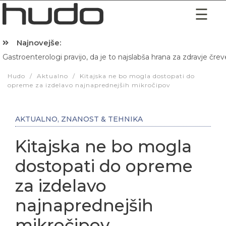
Najnovejše:
Gastroenterologi pravijo, da je to najslabša hrana za zdravje črev
Hibernacijska dieta: Zakaj je pred spanjem dobro pojesti žlico 
Hudo
/
Aktualno
/
Kitajska ne bo mogla dostopati do
opreme za izdelavo najnaprednejših mikročipov
AKTUALNO
,
ZNANOST & TEHNIKA
Kitajska ne bo mogla
dostopati do opreme
za izdelavo
najnaprednejših
mikročipov