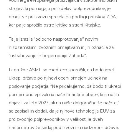
vodilnega evropskega proizvajalca visokotehnoloških
strojev, ki pomagajo pri izdelavi polprevodnikov, je
omejitve pri izvozu sprejela na podlagi pritiskov ZDA,
kar pa je sprožilo ostre kritike s strani Kitajske.
Ta je izrazila “odločno nasprotovanje” novim
nizozemskim izvoznim omejitvam in jih označila za
“ustrahovanje in hegemonijo Zahoda”.
Iz družbe ASML so medtem sporočili, da bodo imeli
ukrepi države po njihovi oceni omejen učinek na
poslovanje podjetja. “Ne pričakujemo, da bodo ti ukrepi
pomembno vplivali na naše finančne obete, ki smo jih
objavili za leto 2023, ali na naše dolgoročnejše načrte,”
so zapisali in dodali, da je njihova tehnologija EUV za
proizvodnjo polprevodnikov v velikosti le dveh
nanometrov že sedaj pod izvoznim nadzorom države.