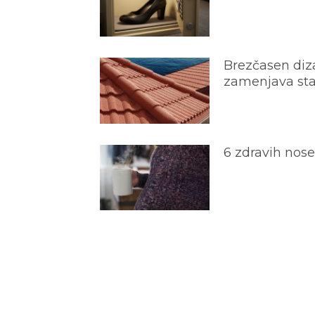
Brezčasen diza
zamenjava star
6 zdravih nos