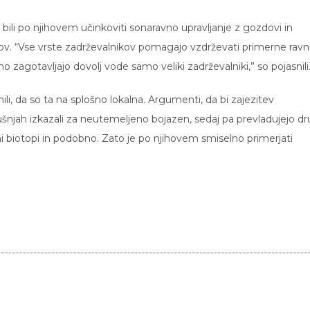
bili po njihovem učinkoviti sonaravno upravljanje z gozdovi in
ov. “Vse vrste zadrževalnikov pomagajo vzdrževati primerne ravn
o zagotavljajo dovolj vode samo veliki zadrževalniki,” so pojasnili
i, da so ta na splošno lokalna. Argumenti, da bi zajezitev
šnjah izkazali za neutemeljeno bojazen, sedaj pa prevladujejo dr
 biotopi in podobno. Zato je po njihovem smiselno primerjati