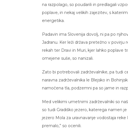
na razpolago, so poudarili in predlagali vzp
poplave, in nekaj velikih zajezitev, s katerim
energetika.
Padavin ima Slovenija dovolj, ni pa po nji
Jadranu. Ker leži država pretežno v povirju
rekah ter Dravi in Muri, kjer lahko poplave
omejene suše, so nanizali.
Zato bi potrebovali zadrževalnike, pa tudi c
naravna zadrževalnika le Blejsko in Bohinjsk
namočena tla, podzemni pa so jame in razpo
Med velikimi umetnimi zadrževalniki so našte
so tudi Gradiško jezero, katerega namen je
jezero Mola za uravnavanje vodostaja reke R
premalo,” so ocenili.