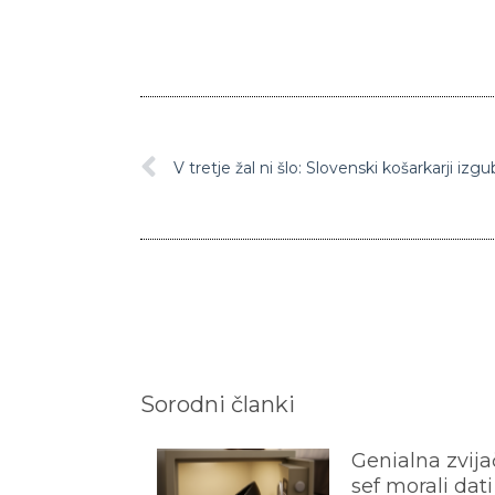
V tretje žal ni šlo: Slovenski košarkarji izgub
Sorodni članki
Genialna zvijač
sef morali dati