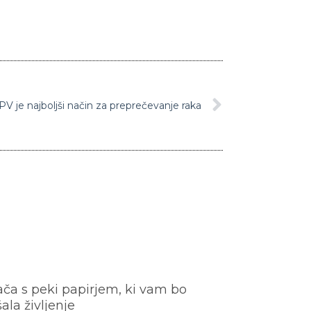
PV je najboljši način za preprečevanje raka
ača s peki papirjem, ki vam bo
šala življenje