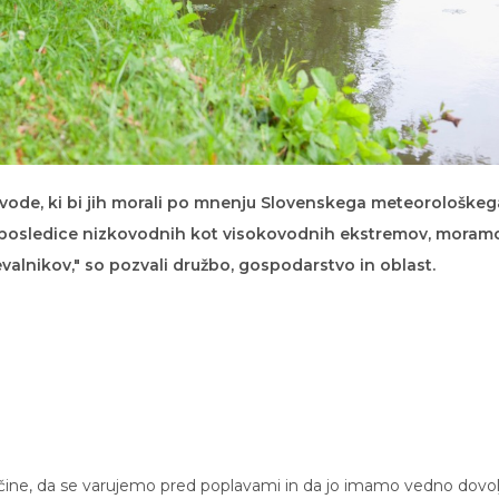
 vode, ki bi jih morali po mnenju Slovenskega meteorološkeg
čili posledice nizkovodnih kot visokovodnih ekstremov, moram
valnikov," so pozvali družbo, gospodarstvo in oblast.
ne, da se varujemo pred poplavami in da jo imamo vedno dovol