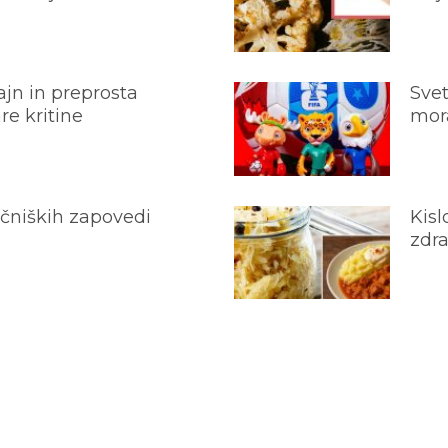
jn in preprosta
Svet
e kritine
mora
ečniških zapovedi
Kisl
zdra