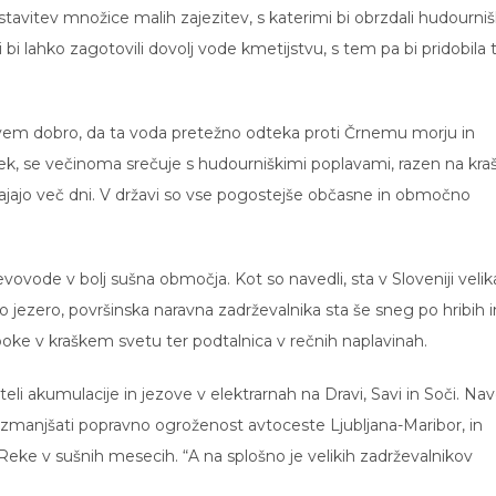
ostavitev množice malih zajezitev, s katerimi bi obrzdali hudourni
i bi lahko zagotovili dovolj vode kmetijstvu, s tem pa bi pridobila 
hovem dobro, da ta voda pretežno odteka proti Črnemu morju in
 rek, se večinoma srečuje s hudourniškimi poplavami, razen na kra
 trajajo več dni. V državi so vse pogostejše občasne in območno
evovode v bolj sušna območja. Kot so navedli, sta v Sloveniji velik
o jezero, površinska naravna zadrževalnika sta še sneg po hribih i
ke v kraškem svetu ter podtalnica v rečnih naplavinah.
li akumulacije in jezove v elektrarnah na Dravi, Savi in Soči. Nav
 zmanjšati popravno ogroženost avtoceste Ljubljana-Maribor, in
eke v sušnih mesecih. “A na splošno je velikih zadrževalnikov