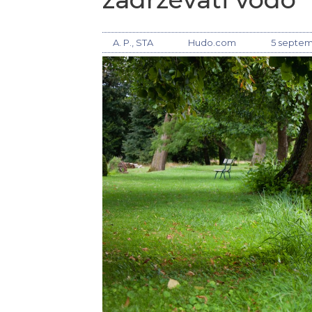
A. P., STA
Hudo.com
5 septem