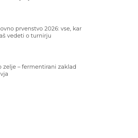
ovno prvenstvo 2026: vse, kar
š vedeti o turnirju
o zelje – fermentirani zaklad
vja