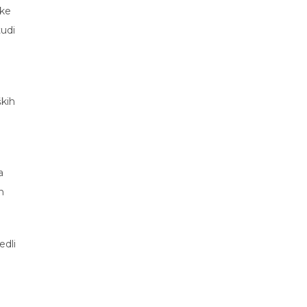
ške
tudi
ških
a
n
edli