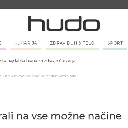
E
KUHARIJA
ZDRAV DUH & TELO
ŠPORT
 pred spanjem dobro pojesti žlico medu?
rali na vse možne načine zadrževati vodo
orali na vse možne načine