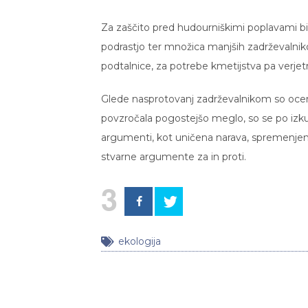
Za zaščito pred hudourniškimi poplavami bi 
podrastjo ter množica manjših zadrževalnik
podtalnice, za potrebe kmetijstva pa verjetn
Glede nasprotovanj zadrževalnikom so ocenil
povzročala pogostejšo meglo, so se po izku
argumenti, kot uničena narava, spremenjeni
stvarne argumente za in proti.
3
ekologija