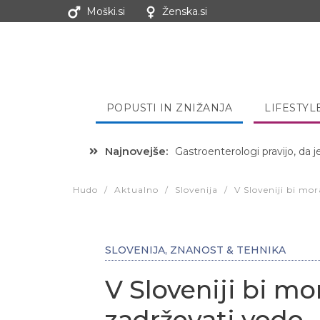
Moški.si
Ženska.si
POPUSTI IN ZNIŽANJA
LIFESTYL
Najnovejše:
Hibernacijska dieta: Zakaj je
Hudo
/
Aktualno
/
Slovenija
/
V Sloveniji bi mo
SLOVENIJA
,
ZNANOST & TEHNIKA
V Sloveniji bi m
zadrževati vodo