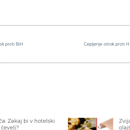
ili proti BiH
Cepljenje otrok proti H
a: Zakaj bi v hotelski
Zvij
 čevelj?
olaj