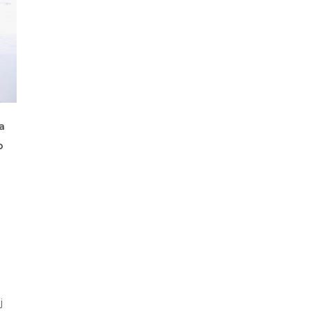
a
o
j