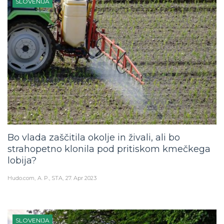
SLOVENIJA
Bo vlada zaščitila okolje in živali, ali bo
strahopetno klonila pod pritiskom kmečkega
lobija?
Hudo.com
A. P., STA
27. Apr 2023
SLOVENIJA