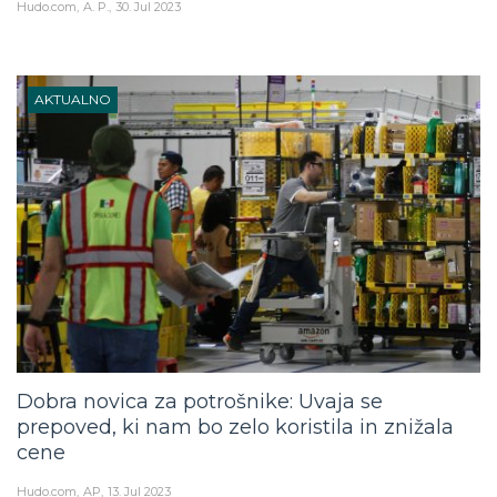
Hudo.com
A. P.
30. Jul 2023
AKTUALNO
Dobra novica za potrošnike: Uvaja se
prepoved, ki nam bo zelo koristila in znižala
cene
Hudo.com
AP
13. Jul 2023