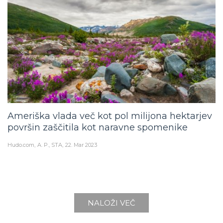
Ameriška vlada več kot pol milijona hektarjev
površin zaščitila kot naravne spomenike
Hudo.com
A. P., STA
22. Mar 2023
NALOŽI VEČ