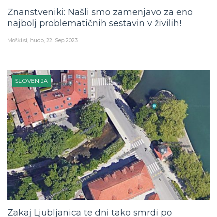
Znanstveniki: Našli smo zamenjavo za eno
najbolj problematičnih sestavin v živilih!
Moški.si
hudo
22. Sep 2023
SLOVENIJA
Zakaj Ljubljanica te dni tako smrdi po