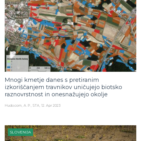
Mnogi kmetje danes s pretiranim
izkoriščanjem travnikov uničujejo biotsko
raznovrstnost in onesnažujejo okolje
Hudo.com
A. P., STA
12. Apr 2023
SLOVENIJA