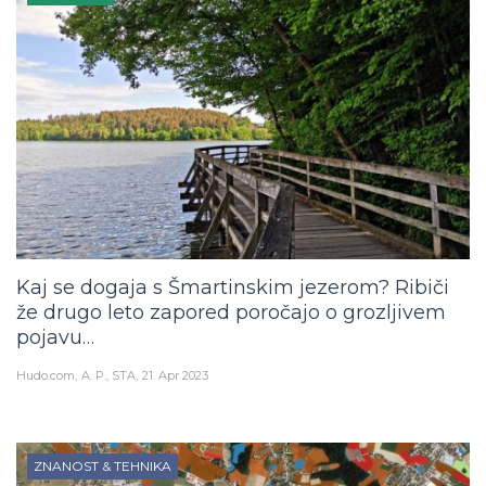
Kaj se dogaja s Šmartinskim jezerom? Ribiči
že drugo leto zapored poročajo o grozljivem
pojavu…
Hudo.com
A. P., STA
21. Apr 2023
ZNANOST & TEHNIKA