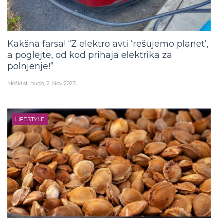
Kakšna farsa! “Z elektro avti ‘rešujemo planet’,
a poglejte, od kod prihaja elektrika za
polnjenje!”
Moški.si
hudo
2. Nov 2023
LIFESTYLE