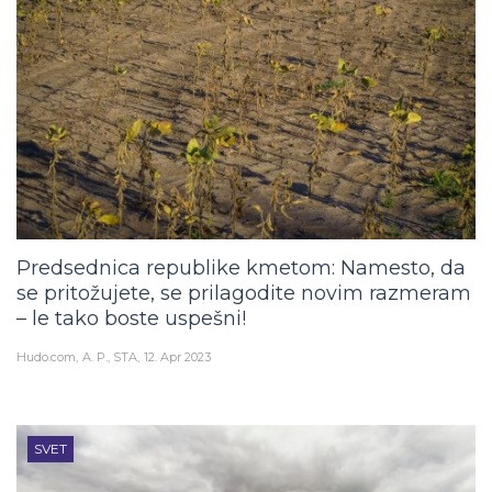
Predsednica republike kmetom: Namesto, da
se pritožujete, se prilagodite novim razmeram
– le tako boste uspešni!
Hudo.com
A. P., STA
12. Apr 2023
SVET