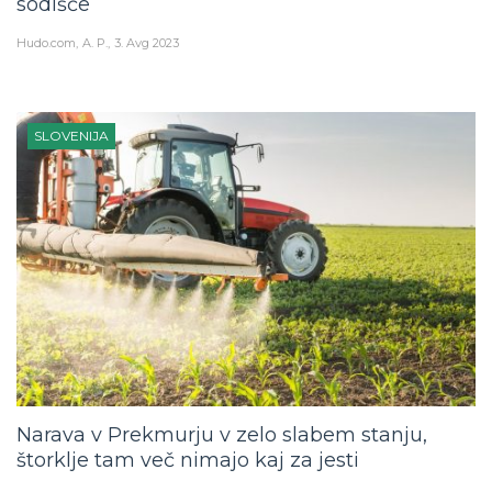
sodišče
Hudo.com
A. P.
3. Avg 2023
SLOVENIJA
Narava v Prekmurju v zelo slabem stanju,
štorklje tam več nimajo kaj za jesti