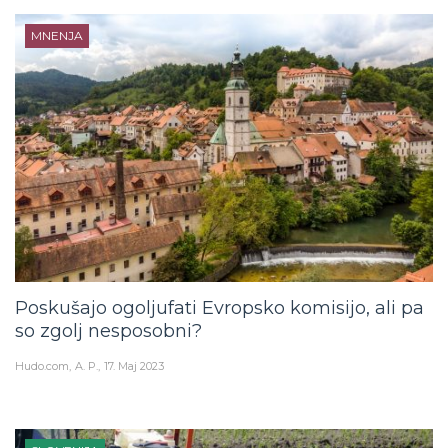
MNENJA
Poskušajo ogoljufati Evropsko komisijo, ali pa
so zgolj nesposobni?
Hudo.com
A. P.
17. Maj 2023