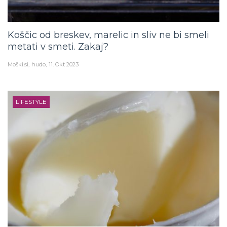
Koščic od breskev, marelic in sliv ne bi smeli
metati v smeti. Zakaj?
Moški.si
hudo
11. Okt 2023
LIFESTYLE