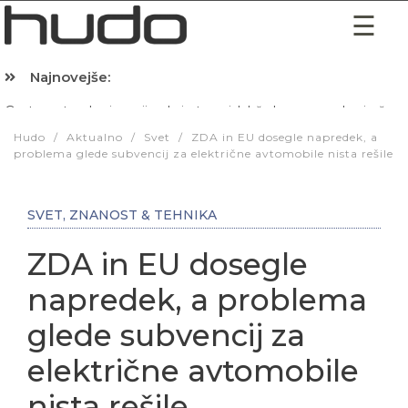
Najnovejše:
Hibernacijska dieta: Zakaj je pred spanjem dobro pojesti žlico 
Hudo
/
Aktualno
/
Svet
/
ZDA in EU dosegle napredek, a
problema glede subvencij za električne avtomobile nista rešile
SVET
,
ZNANOST & TEHNIKA
ZDA in EU dosegle
napredek, a problema
glede subvencij za
električne avtomobile
nista rešile