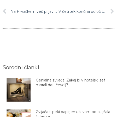
Na Hrvaškem več prijav o podstavljenih bombah: “Zrušili bomo vlado”
V četrtek končna odločitev o vstopu Hrvaške v schengen
Sorodni članki
Genialna zvijača: Zakaj bi v hotelski sef
morali dati čevelj?
Zvijača s peki papirjem, ki vam bo olajšala
življenje