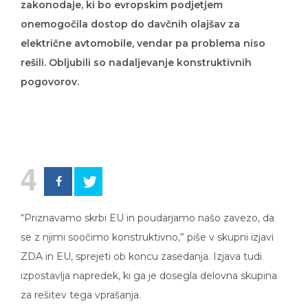
onemogočila dostop do davčnih olajšav za
električne avtomobile, vendar pa problema niso
rešili. Obljubili so nadaljevanje konstruktivnih
pogovorov.
4
“Priznavamo skrbi EU in poudarjamo našo zavezo, da
se z njimi soočimo konstruktivno,” piše v skupni izjavi
ZDA in EU, sprejeti ob koncu zasedanja. Izjava tudi
izpostavlja napredek, ki ga je dosegla delovna skupina
za rešitev tega vprašanja.