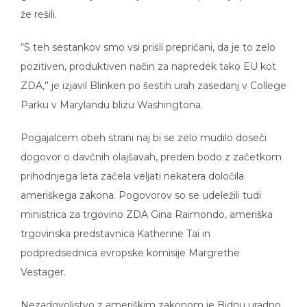
že rešili.
“S teh sestankov smo vsi prišli prepričani, da je to zelo
pozitiven, produktiven način za napredek tako EU kot
ZDA,” je izjavil Blinken po šestih urah zasedanj v College
Parku v Marylandu blizu Washingtona.
Pogajalcem obeh strani naj bi se zelo mudilo doseči
dogovor o davčnih olajšavah, preden bodo z začetkom
prihodnjega leta začela veljati nekatera določila
ameriškega zakona. Pogovorov so se udeležili tudi
ministrica za trgovino ZDA Gina Raimondo, ameriška
trgovinska predstavnica Katherine Tai in
podpredsednica evropske komisije Margrethe
Vestager.
Nezadovoljstvo z ameriškim zakonom je Bidnu uradno