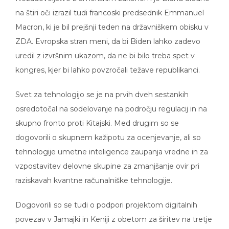
na štiri oči izrazil tudi francoski predsednik Emmanuel
Macron, ki je bil prejšnji teden na državniškem obisku v
ZDA. Evropska stran meni, da bi Biden lahko zadevo
uredil z izvršnim ukazom, da ne bi bilo treba spet v
kongres, kjer bi lahko povzročali težave republikanci.
Svet za tehnologijo se je na prvih dveh sestankih
osredotočal na sodelovanje na področju regulacij in na
skupno fronto proti Kitajski. Med drugim so se
dogovorili o skupnem kažipotu za ocenjevanje, ali so
tehnologije umetne inteligence zaupanja vredne in za
vzpostavitev delovne skupine za zmanjšanje ovir pri
raziskavah kvantne računalniške tehnologije.
Dogovorili so se tudi o podpori projektom digitalnih
povezav v Jamajki in Keniji z obetom za širitev na tretje
države. ZDA in EU so se tudi zavezale, da bosta