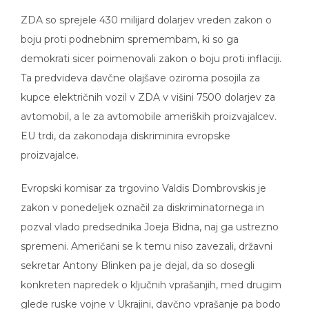
ZDA so sprejele 430 milijard dolarjev vreden zakon o
boju proti podnebnim spremembam, ki so ga
demokrati sicer poimenovali zakon o boju proti inflaciji.
Ta predvideva davčne olajšave oziroma posojila za
kupce električnih vozil v ZDA v višini 7500 dolarjev za
avtomobil, a le za avtomobile ameriških proizvajalcev.
EU trdi, da zakonodaja diskriminira evropske
proizvajalce.
Evropski komisar za trgovino Valdis Dombrovskis je
zakon v ponedeljek označil za diskriminatornega in
pozval vlado predsednika Joeja Bidna, naj ga ustrezno
spremeni. Američani se k temu niso zavezali, državni
sekretar Antony Blinken pa je dejal, da so dosegli
konkreten napredek o ključnih vprašanjih, med drugim
glede ruske vojne v Ukrajini, davčno vprašanje pa bodo