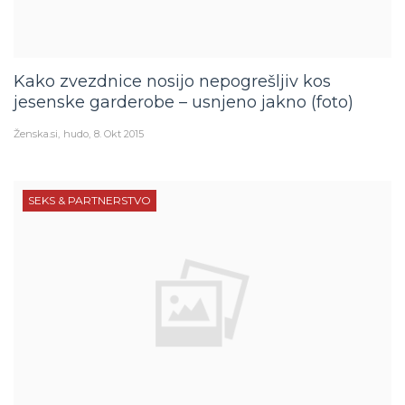
Kako zvezdnice nosijo nepogrešljiv kos
jesenske garderobe – usnjeno jakno (foto)
Ženska.si
hudo
8. Okt 2015
SEKS & PARTNERSTVO