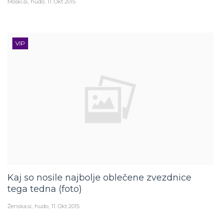
Moški.si
hudo
11. Okt 2015
VIP
Kaj so nosile najbolje oblečene zvezdnice
tega tedna (foto)
Ženska.si
hudo
11. Okt 2015