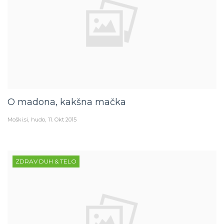
O madona, kakšna mačka
Moški.si
hudo
11. Okt 2015
ZDRAV DUH & TELO