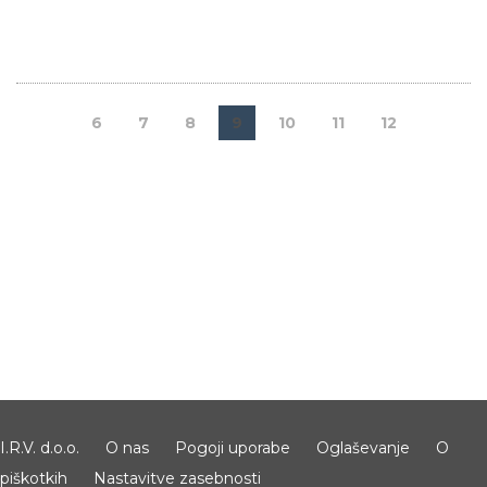
6
7
8
9
10
11
12
I.R.V. d.o.o.
O nas
Pogoji uporabe
Oglaševanje
O
piškotkih
Nastavitve zasebnosti