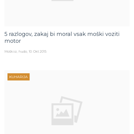
5 razlogov, zakaj bi moral vsak moški voziti
motor
Moški.si
hudo
10. Okt 2015
KUHARIJA