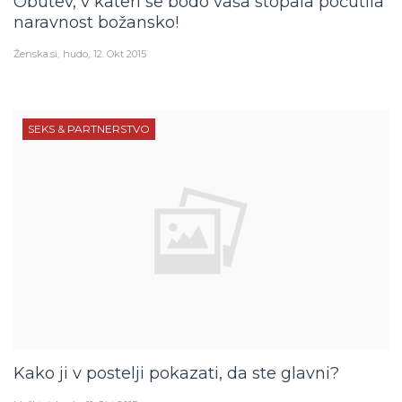
Obutev, v kateri se bodo vaša stopala počutila
naravnost božansko!
Ženska.si
hudo
12. Okt 2015
SEKS & PARTNERSTVO
Kako ji v postelji pokazati, da ste glavni?