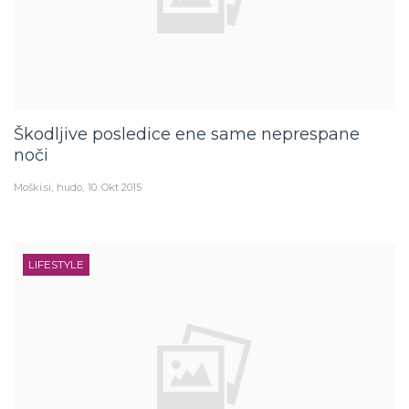
Škodljive posledice ene same neprespane
noči
Moški.si
hudo
10. Okt 2015
LIFESTYLE