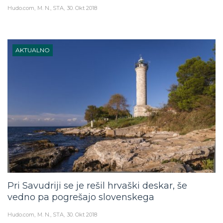
Hudo.com
M. N., STA
30. Okt 2018
AKTUALNO
Pri Savudriji se je rešil hrvaški deskar, še
vedno pa pogrešajo slovenskega
Hudo.com
M. N., STA
30. Okt 2018