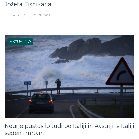
Jožeta Tisnikarja
Hudo.com
A. P.
30. Okt 2018
AKTUALNO
Neurje pustošilo tudi po Italiji in Avstriji, v Italiji
sedem mrtvih