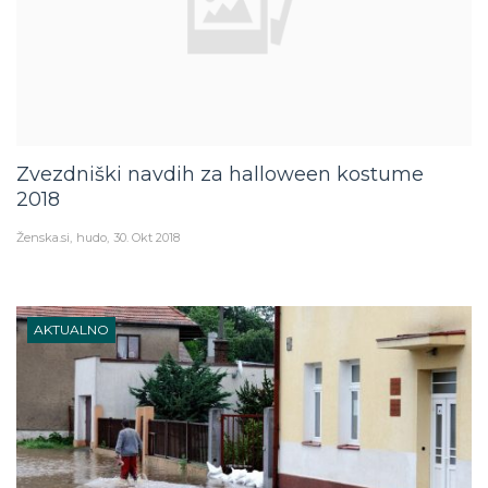
Zvezdniški navdih za halloween kostume
2018
Ženska.si
hudo
30. Okt 2018
AKTUALNO