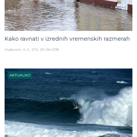
Kako ravnati v izrednih vremenskih razmerah
Hudo.com
A. G., STA
29. Okt 2018
AKTUALNO