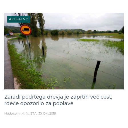
AKTUALNO
Zaradi podrtega drevja je zaprtih več cest,
rdeče opozorilo za poplave
Hudo.com
M. N., STA
30. Okt 2018