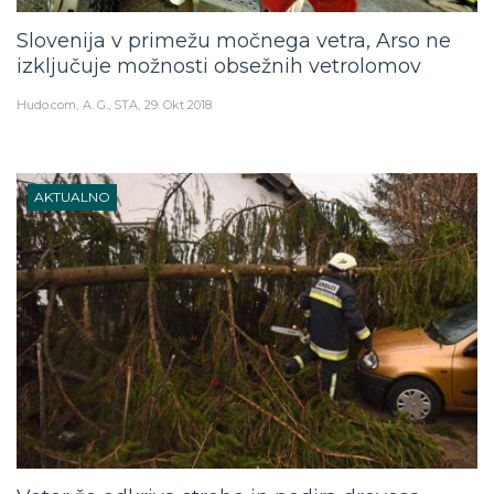
Slovenija v primežu močnega vetra, Arso ne
izključuje možnosti obsežnih vetrolomov
Hudo.com
A. G., STA
29. Okt 2018
AKTUALNO