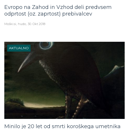
Evropo na Zahod in Vzhod deli predvsem
odprtost (oz. zaprtost) prebivalcev
Moški.si
hudo
30. Okt 2018
AKTUALNO
Minilo je 20 let od smrti koroškega umetnika