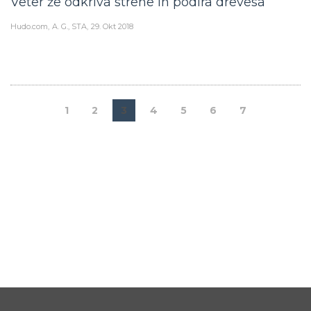
Veter že odkriva strehe in podira drevesa
Hudo.com
A. G., STA
29. Okt 2018
1
2
3
4
5
6
7