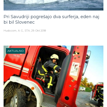
Pri Savudriji pogrešajo dva surferja, eden naj
bi bil Slovenec
Hudo.com
A. G., STA
29. Okt 2018
AKTUALNO