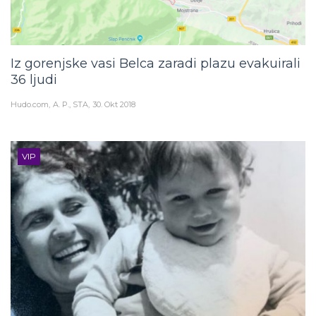
Iz gorenjske vasi Belca zaradi plazu evakuirali
36 ljudi
Hudo.com
A. P., STA
30. Okt 2018
VIP