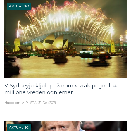
AKTUALNO
V Sydneyju kljub požarom v zrak pognali 4
milijone vreden ognjemet
Hudo.com
A. P., STA
31. Dec 2019
AKTUALNO