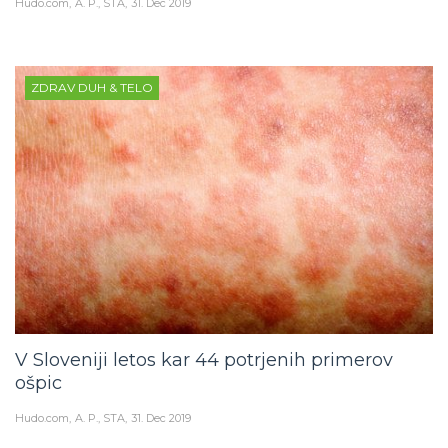
Hudo.com
A. P., STA
31. Dec 2019
ZDRAV DUH & TELO
V Sloveniji letos kar 44 potrjenih primerov
ošpic
Hudo.com
A. P., STA
31. Dec 2019