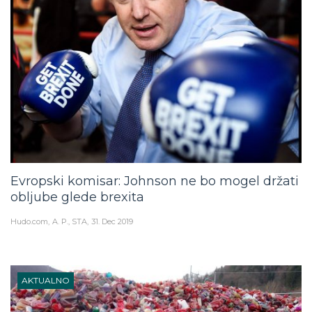
Evropski komisar: Johnson ne bo mogel držati
obljube glede brexita
Hudo.com
A. P., STA
31. Dec 2019
AKTUALNO