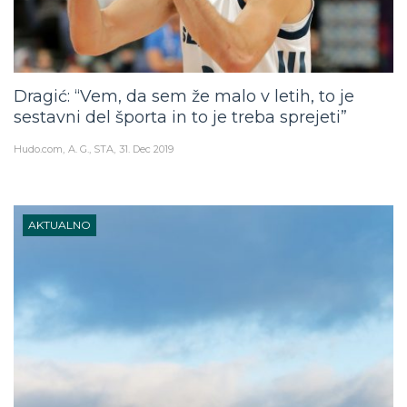
Dragić: “Vem, da sem že malo v letih, to je
sestavni del športa in to je treba sprejeti”
Hudo.com
A. G., STA
31. Dec 2019
AKTUALNO