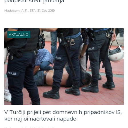
podpisali sredi januarja
Hudo.com
A. P., STA
31. Dec 2019
AKTUALNO
V Turčiji prijeli pet domnevnih pripadnikov IS,
ker naj bi načrtovali napade