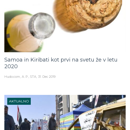
Samoa in Kiribati kot prvi na svetu že v letu
2020
Hudo.com
A. P., STA
31. Dec 2019
AKTUALNO