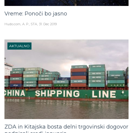
Vreme: Ponoči bo jasno
Hudo.com
A. P., STA
31. Dec 2019
AKTUALNO
ZDA in Kitajska bosta delni trgovinski dogovor