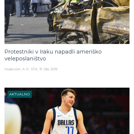
Protestniki v Iraku napadli ameriško
veleposlaništvo
Hudo.com
A. P., STA
31. Dec 2019
AKTUALNO