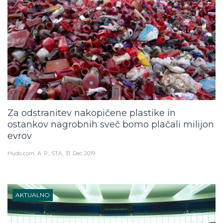
Za odstranitev nakopičene plastike in
ostankov nagrobnih sveč bomo plačali milijon
evrov
Hudo.com
A. P., STA
31. Dec 2019
AKTUALNO