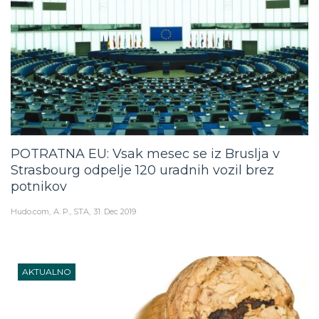
POTRATNA EU: Vsak mesec se iz Bruslja v
Strasbourg odpelje 120 uradnih vozil brez
potnikov
Hudo.com
A. P., STA
31. Dec 2019
AKTUALNO