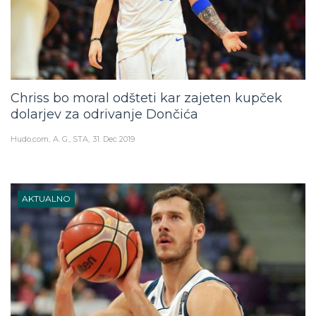
Chriss bo moral odšteti kar zajeten kupček
dolarjev za odrivanje Dončića
Hudo.com
A. G., STA
31. Dec 2019
AKTUALNO