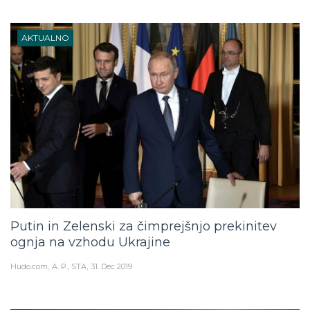
AKTUALNO
Putin in Zelenski za čimprejšnjo prekinitev
ognja na vzhodu Ukrajine
Hudo.com
A. P., STA
31. Dec 2019