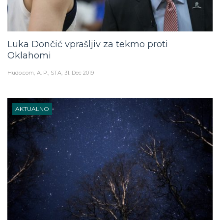
Luka Dončić vprašljiv za tekmo proti
Oklahomi
Hudo.com
A. P., STA
31. Dec 2019
AKTUALNO