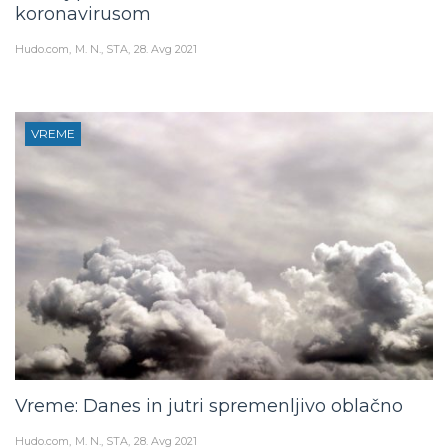
koronavirusom
Hudo.com
M. N., STA
28. Avg 2021
VREME
Vreme: Danes in jutri spremenljivo oblačno
Hudo.com
M. N., STA
28. Avg 2021