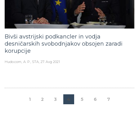
Bivši avstrijski podkancler in vodja
desničarskih svobodnjakov obsojen zaradi
korupcije
Hudo.com
A. P., STA
27. Avg 2021
1
2
3
4
5
6
7