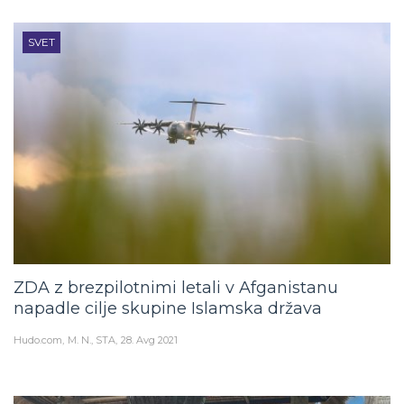
SVET
ZDA z brezpilotnimi letali v Afganistanu
napadle cilje skupine Islamska država
Hudo.com
M. N., STA
28. Avg 2021