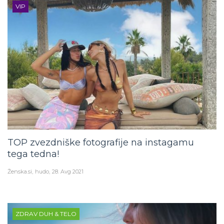
VIP
TOP zvezdniške fotografije na instagamu
tega tedna!
Ženska.si
hudo
28. Avg 2021
ZDRAV DUH & TELO