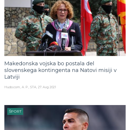
Makedonska vojska bo postala del
slovenskega kontingenta na Natovi misiji v
Latviji
Hudo.com
A. P., STA
27. Avg 2021
ŠPORT