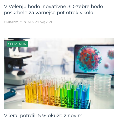
V Velenju bodo inovativne 3D-zebre bodo
poskrbele za varnejšo pot otrok v šolo
Hudo.com
M. N., STA
28. Avg 2021
SLOVENIJA
Včeraj potrdili 538 okužb z novim