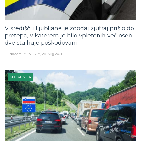
V središču Ljubljane je zgodaj zjutraj prišlo do
pretepa, v katerem je bilo vpletenih več oseb,
dve sta huje poškodovani
Hudo.com
M. N., STA
28. Avg 2021
SLOVENIJA