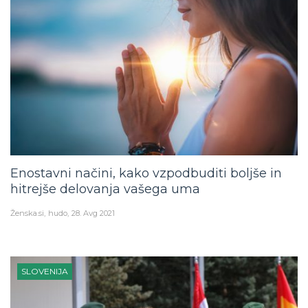
Enostavni načini, kako vzpodbuditi boljše in
hitrejše delovanja vašega uma
Ženska.si
hudo
28. Avg 2021
SLOVENIJA