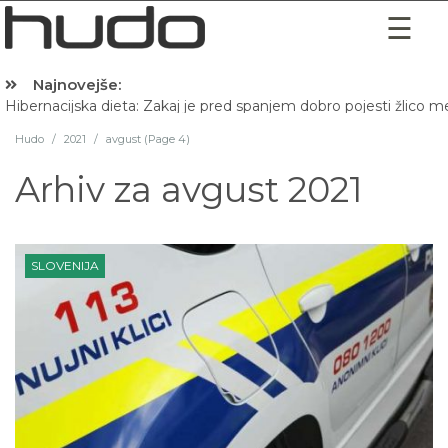
Najnovejše:
Hibernacijska dieta: Zakaj je pred spanjem dobro pojesti žlico 
Hudo
/
2021
/
avgust (Page 4)
Arhiv za
avgust 2021
SLOVENIJA