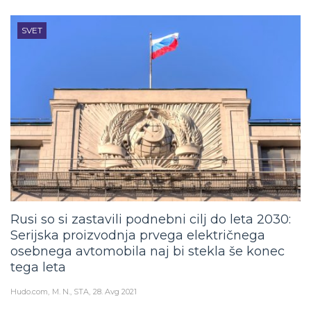
SVET
Rusi so si zastavili podnebni cilj do leta 2030:
Serijska proizvodnja prvega električnega
osebnega avtomobila naj bi stekla še konec
tega leta
Hudo.com
M. N., STA
28. Avg 2021