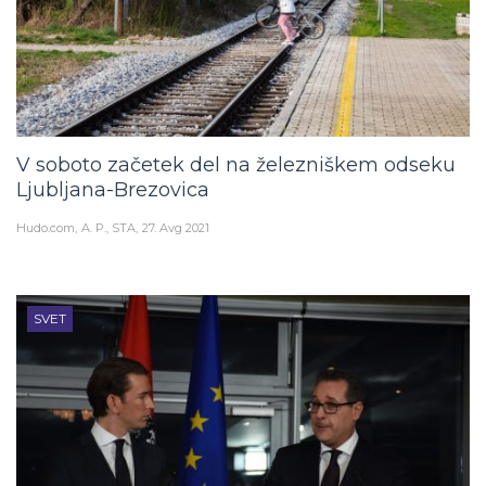
V soboto začetek del na železniškem odseku
Ljubljana-Brezovica
Hudo.com
A. P., STA
27. Avg 2021
SVET