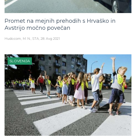
Promet na mejnih prehodih s Hrvaško in
Avstrijo močno povečan
Hudo.com
M. N., STA
28. Avg 2021
SLOVENIJA