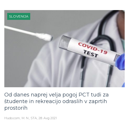
SLOVENIJA
Od danes naprej velja pogoj PCT tudi za
študente in rekreacijo odraslih v zaprtih
prostorih
Hudo.com
M. N., STA
28. Avg 2021