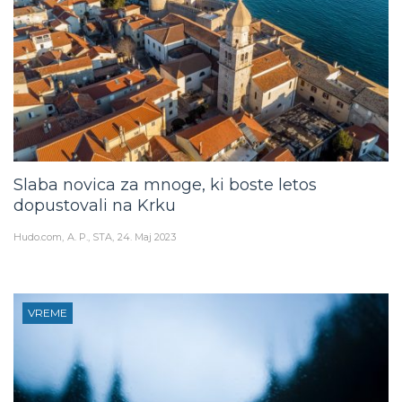
Slaba novica za mnoge, ki boste letos
dopustovali na Krku
Hudo.com
A. P., STA
24. Maj 2023
VREME