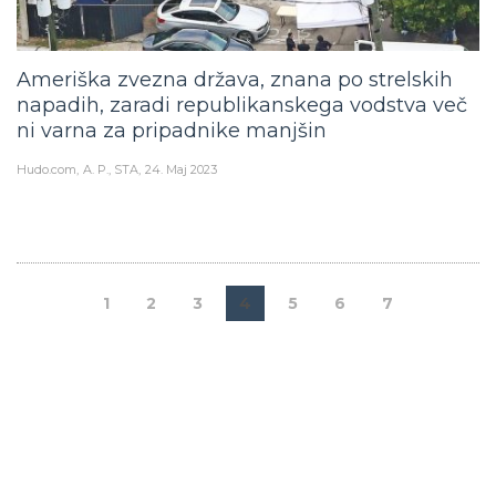
Ameriška zvezna država, znana po strelskih
napadih, zaradi republikanskega vodstva več
ni varna za pripadnike manjšin
Hudo.com
A. P., STA
24. Maj 2023
1
2
3
4
5
6
7