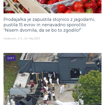
Prodajalka je zapustila stojnico z jagodami,
pustila 15 evrov in nenavadno sporočilo:
“Nisem dvomila, da se bo to zgodilo!”
Hudo.com
A. G.
24. Maj 2023
SVET