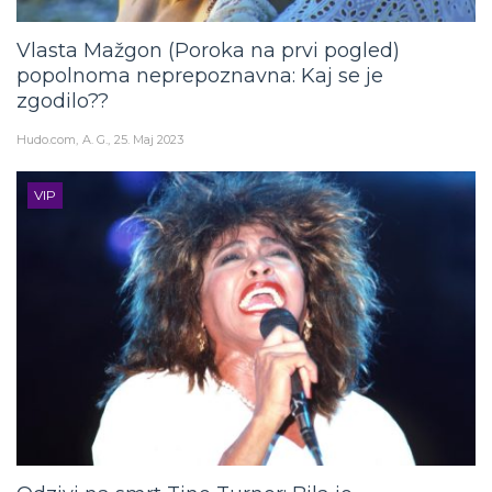
Vlasta Mažgon (Poroka na prvi pogled)
popolnoma neprepoznavna: Kaj se je
zgodilo??
Hudo.com
A. G.
25. Maj 2023
VIP