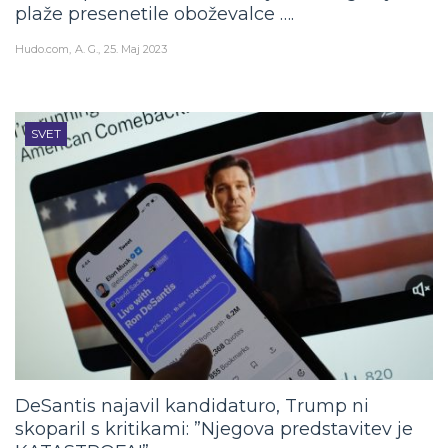
plaže presenetile oboževalce ….
Hudo.com
A. G.
25. Maj 2023
SVET
DeSantis najavil kandidaturo, Trump ni
skoparil s kritikami: ”Njegova predstavitev je