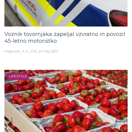
Voznik tovornjaka zapeljal vzvratno in povozil
45-letno motoristko
Hudo.com
A. G., STA
24. Maj 2023
LIFESTYLE