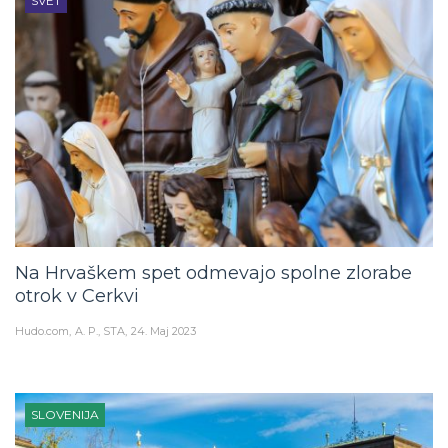
SVET
Na Hrvaškem spet odmevajo spolne zlorabe
otrok v Cerkvi
Hudo.com
A. P., STA
24. Maj 2023
SLOVENIJA