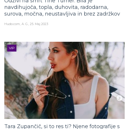
Odzivi na smrt Tine Turner: Bila je
navdihujoča, topla, duhovita, radodarna,
surova, močna, neustavljiva in brez zadržkov
Hudo.com
A. G.
25. Maj 2023
VIP
Tara Zupančič, si to res ti? Njene fotografije s