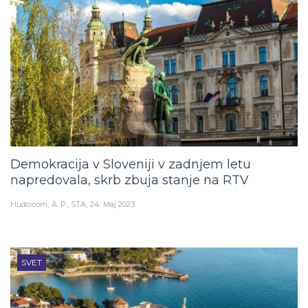
Demokracija v Sloveniji v zadnjem letu
napredovala, skrb zbuja stanje na RTV
Hudo.com
A. P., STA
24. Maj 2023
SVET