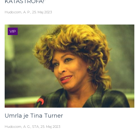
KATASTROFA!”
Hudo.com
A. P.
25. Maj 2023
VIP
Umrla je Tina Turner
Hudo.com
A. G., STA
25. Maj 2023