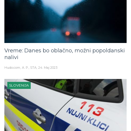
Vreme: Danes bo oblačno, možni popoldanski
nalivi
Hudo.com
A. P., STA
24. Maj 2023
SLOVENIJA