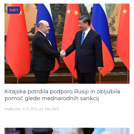
SVET
Kitajska potrdila podporo Rusiji in obljubila
pomoč glede mednarodnih sankcij
Hudo.com
A. P., STA
24. Maj 2023