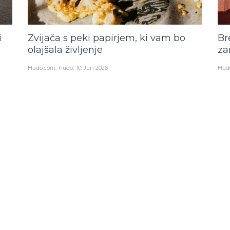
i
Zvijača s peki papirjem, ki vam bo
Br
olajšala življenje
za
Hudo.com
hudo
10. Jun 2026
Hud