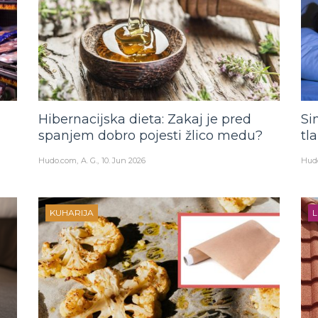
Hibernacijska dieta: Zakaj je pred
Si
a
spanjem dobro pojesti žlico medu?
tl
Hudo.com
A. G.
10. Jun 2026
Hud
KUHARIJA
L