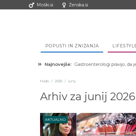
Moški.si
Ženska.si
POPUSTI IN ZNIŽANJA
LIFESTYL
Gastroenterologi pravijo, da j
Najnovejše:
Hibernacijska dieta: Zakaj je
Hudo
/
2026
/
junij
Arhiv za
junij 2026
AKTUALNO