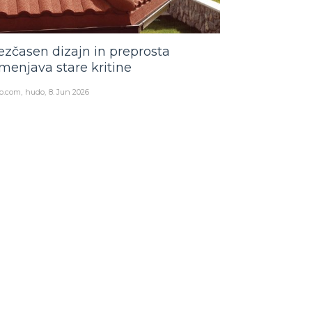
ezčasen dizajn in preprosta
menjava stare kritine
o.com
hudo
8. Jun 2026