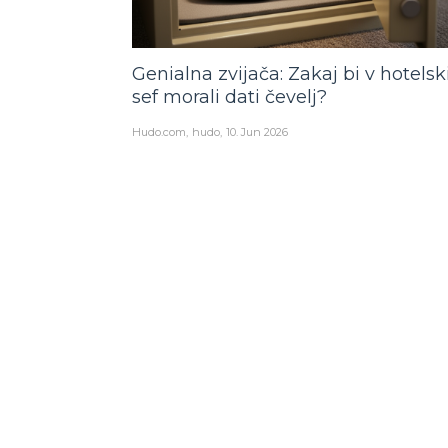
Genialna zvijača: Zakaj bi v hotelsk
sef morali dati čevelj?
Hudo.com
hudo
10. Jun 2026