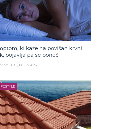
mptom, ki kaže na povišan krvni
ak, pojavlja pa se ponoči
o.com
A. G.
10. Jun 2026
IFESTYLE