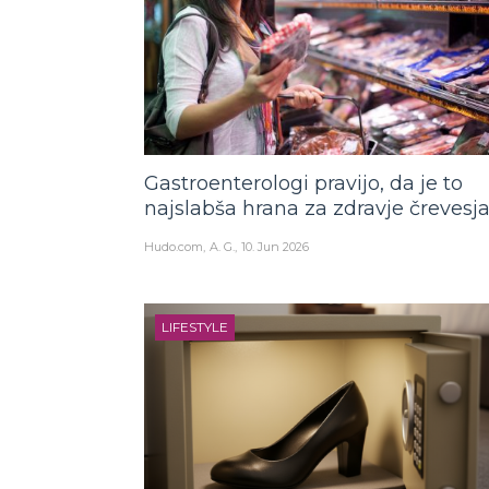
Gastroenterologi pravijo, da je to
najslabša hrana za zdravje črevesj
Hudo.com
A. G.
10. Jun 2026
LIFESTYLE