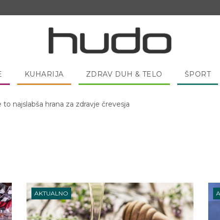
E
KUHARIJA
ZDRAV DUH & TELO
ŠPORT
e to najslabša hrana za zdravje črevesja
 pred spanjem dobro pojesti žlico medu?
AKTUALNO