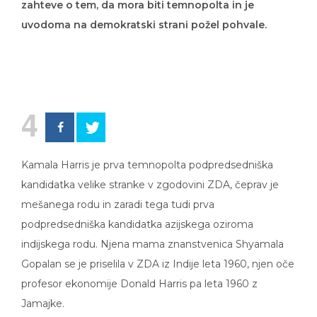
uvodoma na demokratski strani požel pohvale.
4
Kamala Harris je prva temnopolta podpredsedniška
kandidatka velike stranke v zgodovini ZDA, čeprav je
mešanega rodu in zaradi tega tudi prva
podpredsedniška kandidatka azijskega oziroma
indijskega rodu. Njena mama znanstvenica Shyamala
Gopalan se je priselila v ZDA iz Indije leta 1960, njen oče
profesor ekonomije Donald Harris pa leta 1960 z
Jamajke.