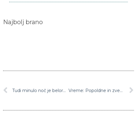
Najbolj brano
Tudi minulo noč je beloruska policija nasilno obračunala s protestniki, ki ne priznavajo zmage predsednika Aleksandra Lukašenka
Vreme: Popoldne in zvečer bo v notranjosti nastalo nekaj krajevnih ploh in neviht