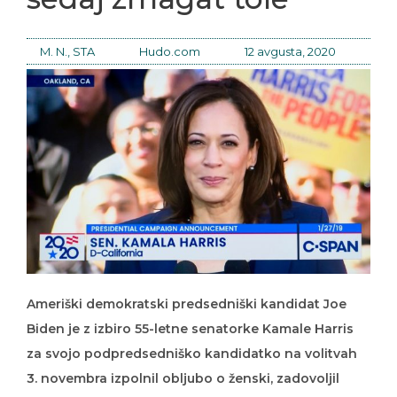
M. N., STA
Hudo.com
12 avgusta, 2020
Ameriški demokratski predsedniški kandidat Joe
Biden je z izbiro 55-letne senatorke Kamale Harris
za svojo podpredsedniško kandidatko na volitvah
3. novembra izpolnil obljubo o ženski, zadovoljil
zahteve o tem, da mora biti temnopolta in je