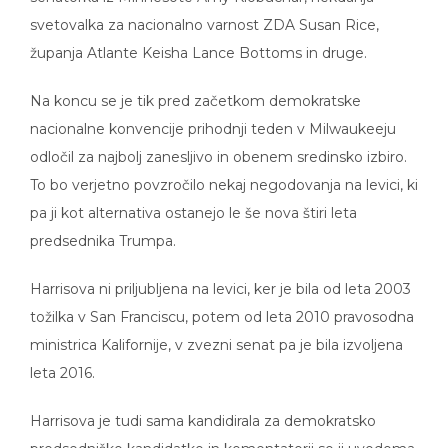
svetovalka za nacionalno varnost ZDA Susan Rice,
županja Atlante Keisha Lance Bottoms in druge.
Na koncu se je tik pred začetkom demokratske
nacionalne konvencije prihodnji teden v Milwaukeeju
odločil za najbolj zanesljivo in obenem sredinsko izbiro.
To bo verjetno povzročilo nekaj negodovanja na levici, ki
pa ji kot alternativa ostanejo le še nova štiri leta
predsednika Trumpa.
Harrisova ni priljubljena na levici, ker je bila od leta 2003
tožilka v San Franciscu, potem od leta 2010 pravosodna
ministrica Kalifornije, v zvezni senat pa je bila izvoljena
leta 2016.
Harrisova je tudi sama kandidirala za demokratsko
predsedniško kandidatko in komentatorji so ji uvodoma