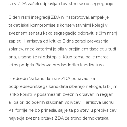
Biden rasni integraciji ZDA ni nasprotoval, ampak je
takrat iskal kompromise s konservativnimi kolegi v
zveznem senatu kako segregacijo odpraviti s čim manj
zapleti. Harrisova od kritike Bidna zaradi prevažanja
šolarjev, med katerimi je bila v prejšnjem tisočletju tudi
ona, uradno še ni odstopila. Kljub temu pa je marca
letos podprla Bidnovo predsedniško kandidaturo.
Predsedniški kandidati si v ZDA ponavadi za
podpredsedniškega kandidata izberejo nekoga, ki bi jim
lahko koristil v posameznih zveznih državah in regijah,
ali pa pri določenih skupinah volivcev. Harrisova Bidnu
Kalifornije ne bo prinesla, saj je ta po številu prebivalcev
največja zvezna država ZDA že trdno demokratska.