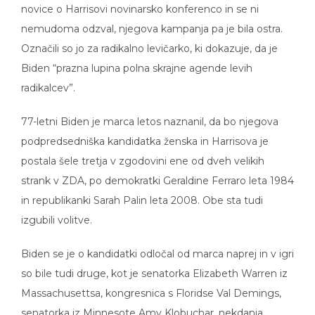
nemudoma odzval, njegova kampanja pa je bila ostra.
Označili so jo za radikalno levičarko, ki dokazuje, da je
Biden “prazna lupina polna skrajne agende levih
radikalcev”.
77-letni Biden je marca letos naznanil, da bo njegova
podpredsedniška kandidatka ženska in Harrisova je
postala šele tretja v zgodovini ene od dveh velikih
strank v ZDA, po demokratki Geraldine Ferraro leta 1984
in republikanki Sarah Palin leta 2008. Obe sta tudi
izgubili volitve.
Biden se je o kandidatki odločal od marca naprej in v igri
so bile tudi druge, kot je senatorka Elizabeth Warren iz
Massachusettsa, kongresnica s Floridse Val Demings,
senatorka iz Minnesote Amy Klobuchar, nekdanja