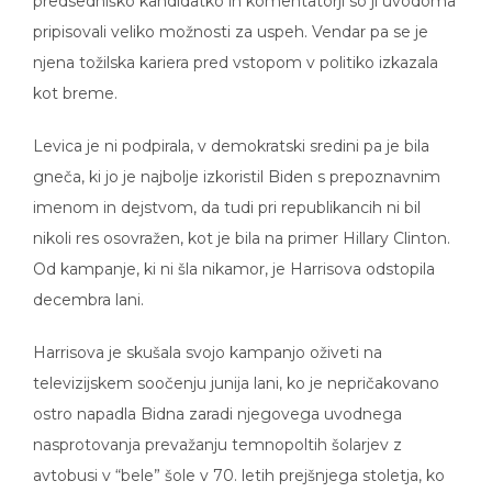
pripisovali veliko možnosti za uspeh. Vendar pa se je
njena tožilska kariera pred vstopom v politiko izkazala
kot breme.
Levica je ni podpirala, v demokratski sredini pa je bila
gneča, ki jo je najbolje izkoristil Biden s prepoznavnim
imenom in dejstvom, da tudi pri republikancih ni bil
nikoli res osovražen, kot je bila na primer Hillary Clinton.
Od kampanje, ki ni šla nikamor, je Harrisova odstopila
decembra lani.
Harrisova je skušala svojo kampanjo oživeti na
televizijskem soočenju junija lani, ko je nepričakovano
ostro napadla Bidna zaradi njegovega uvodnega
nasprotovanja prevažanju temnopoltih šolarjev z
avtobusi v “bele” šole v 70. letih prejšnjega stoletja, ko
so v ZDA začeli odpravljati tovrstno rasno segregacijo.