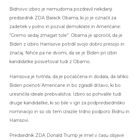
Bidnovo izbiro je nemudoma pozdravil nekdanji
predsednik ZDA Barack Obama, ki jo je označil za
zadetek v polno in pozval demokrate in Američane:
“Gremo sedaj zmagat tole”. Obama je sporočil, da je
Biden z izbiro Harrisove potrdil svojo dobro presojo in
značaj. Nihče pa ne dvomi, da se je Biden pri izbiri
kandidatke posvetoval tudi z Obamo.
Harrisova je tvitnila, da je počaščena in dodala, da lahko
Biden poenoti Američane in bo zgradil državo, ki bo
uresničila ideale prebivalstva. Izbiro so pohvalile tudi
druge kandidatke, ki so bile v igri za podpredsedniško
nominacijo in so ob tem izrazile trdno podporo Bidnu in
Harrisovi.
Predsednik ZDA Donald Trump je imel v času objave
novice o Harrisovi novinarsko konferenco in se ni