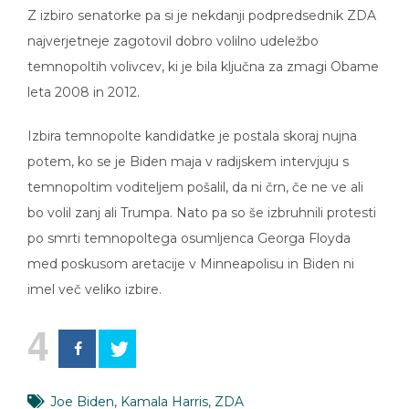
Z izbiro senatorke pa si je nekdanji podpredsednik ZDA
najverjetneje zagotovil dobro volilno udeležbo
temnopoltih volivcev, ki je bila ključna za zmagi Obame
leta 2008 in 2012.
Izbira temnopolte kandidatke je postala skoraj nujna
potem, ko se je Biden maja v radijskem intervjuju s
temnopoltim voditeljem pošalil, da ni črn, če ne ve ali
bo volil zanj ali Trumpa. Nato pa so še izbruhnili protesti
po smrti temnopoltega osumljenca Georga Floyda
med poskusom aretacije v Minneapolisu in Biden ni
imel več veliko izbire.
4
Joe Biden
,
Kamala Harris
,
ZDA