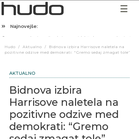
Najnovejše:
Hibernacijska dieta: Zakaj je pred spanjem dobro pojesti žlico 
Hudo
/
Aktualno
/
Bidnova izbira Harrisove naletela na
pozitivne odzive med demokrati: “Gremo sedaj zmagat tole”
AKTUALNO
Bidnova izbira
Harrisove naletela na
pozitivne odzive med
demokrati: “Gremo
sedaj zmagat tole”