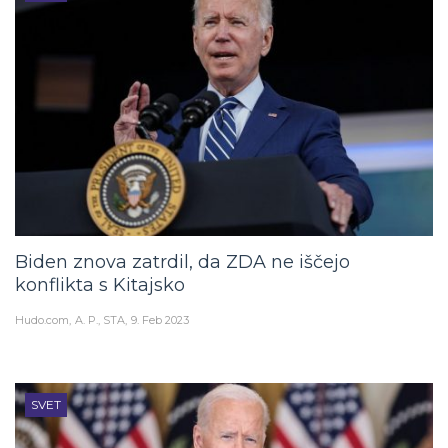
Biden znova zatrdil, da ZDA ne iščejo
konflikta s Kitajsko
Hudo.com
A. P., STA
9. Feb 2023
SVET