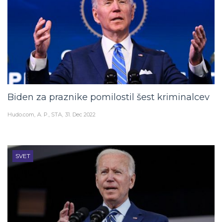
Biden za praznike pomilostil šest kriminalcev
Hudo.com
A. P., STA
31. Dec 2022
SVET