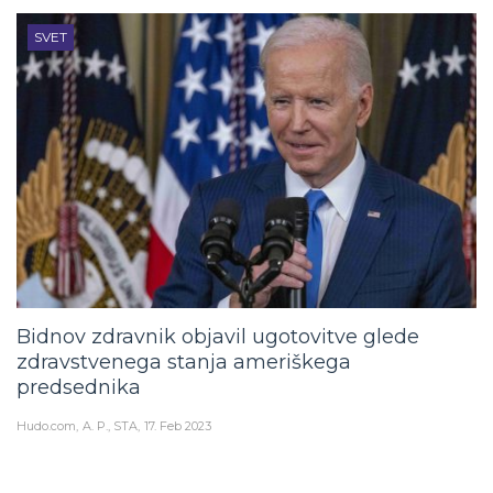
SVET
Bidnov zdravnik objavil ugotovitve glede
zdravstvenega stanja ameriškega
predsednika
Hudo.com
A. P., STA
17. Feb 2023