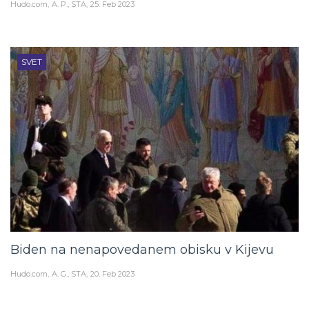
Hudo.com
A. P., STA
25. Feb 2023
SVET
Biden na nenapovedanem obisku v Kijevu
Hudo.com
A. G., STA
20. Feb 2023