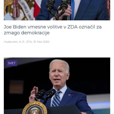
Joe Biden vmesne volitve v ZDA označil za
zmago demokracije
Hudo.com
A. P., STA
10. Nov 2022
SVET