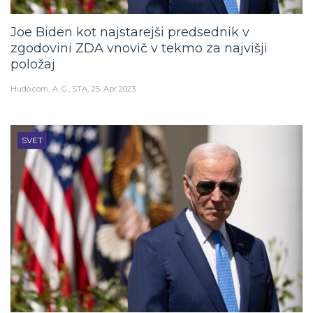
Joe Biden kot najstarejši predsednik v
zgodovini ZDA vnovič v tekmo za najvišji
položaj
Hudo.com
A. G., STA
25. Apr 2023
SVET