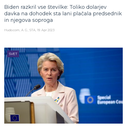
Biden razkril vse številke: Toliko dolarjev
davka na dohodek sta lani plačala predsednik
in njegova soproga
Hudo.com
A. G., STA
19. Apr 2023
SVET