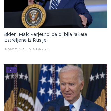
Biden: Malo verjetno, da bi bila raketa
izstreljena iz Rusije
Hudo.com
A. P., STA
16. Nov 2022
SVET