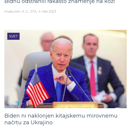
Bidnu odstranili rakasto znamenje na koži
Hudo.com
A. G., STA
4. Mar 2023
SVET
Biden ni naklonjen kitajskemu mirovnemu
načrtu za Ukrajino