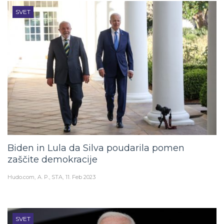
SVET
Biden in Lula da Silva poudarila pomen
zaščite demokracije
Hudo.com
A. P., STA
11. Feb 2023
SVET