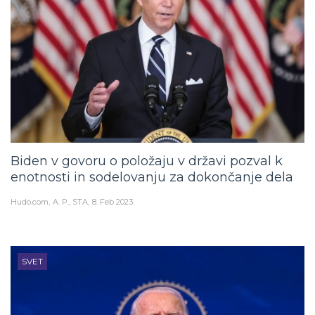
Biden v govoru o položaju v državi pozval k
enotnosti in sodelovanju za dokončanje dela
Hudo.com
A. P., STA
8. Feb 2023
SVET