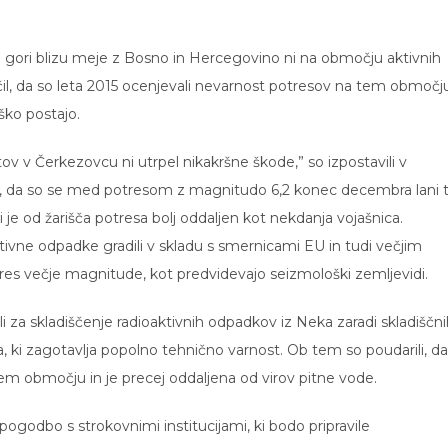
 gori blizu meje z Bosno in Hercegovino ni na območju aktivnih
čil, da so leta 2015 ocenjevali nevarnost potresov na tem območj
ško postajo.
v Čerkezovcu ni utrpel nikakršne škode,” so izpostavili v
so, da so se med potresom z magnitudo 6,2 konec decembra lani t
je od žarišča potresa bolj oddaljen kot nekdanja vojašnica.
tivne odpadke gradili v skladu s smernicami EU in tudi večjim
otres večje magnitude, kot predvidevajo seizmološki zemljevidi.
li za skladiščenje radioaktivnih odpadkov iz Neka zaradi skladiščn
 ki zagotavlja popolno tehnično varnost. Ob tem so poudarili, da
m območju in je precej oddaljena od virov pitne vode.
 pogodbo s strokovnimi institucijami, ki bodo pripravile