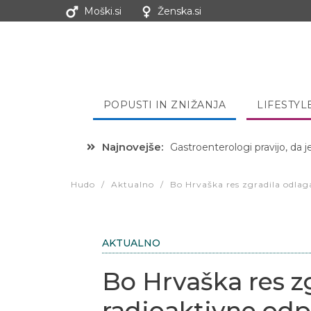
Moški.si
Ženska.si
POPUSTI IN ZNIŽANJA
LIFESTYL
Najnovejše:
Hibernacijska dieta: Zakaj je
Hudo
/
Aktualno
/
Bo Hrvaška res zgradila odlag
AKTUALNO
Bo Hrvaška res zg
radioaktivne odp