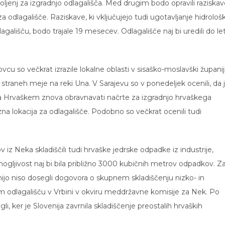
jenj za izgradnjo odlagališča. Med drugim bodo opravili raziskav
za odlagališče. Raziskave, ki vključujejo tudi ugotavljanje hidrološ
gališču, bodo trajale 19 mesecev. Odlagališče naj bi uredili do le
cu so večkrat izrazile lokalne oblasti v sisaško-moslavški županiji
 straneh meje na reki Una. V Sarajevu so v ponedeljek ocenili, da 
Hrvaškem znova obravnavati načrte za izgradnjo hrvaškega
na lokacija za odlagališče. Podobno so večkrat ocenili tudi
iz Neka skladiščili tudi hrvaške jedrske odpadke iz industrije,
ogljivost naj bi bila približno 3000 kubičnih metrov odpadkov. Z
venijo niso dosegli dogovora o skupnem skladiščenju nizko- in
 odlagališču v Vrbini v okviru meddržavne komisije za Nek. Po
i, ker je Slovenija zavrnila skladiščenje preostalih hrvaških