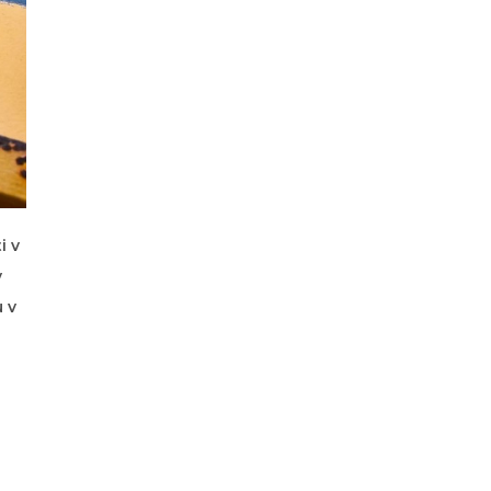
i v
v
 v