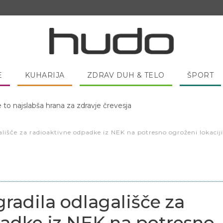
E
KUHARIJA
ZDRAV DUH & TELO
ŠPORT
 pred spanjem dobro pojesti žlico medu?
ališče za radioaktivne odpadke iz NEK na potresno ogroženi lokacij
radila odlagališče za
adke iz NEK na potresno