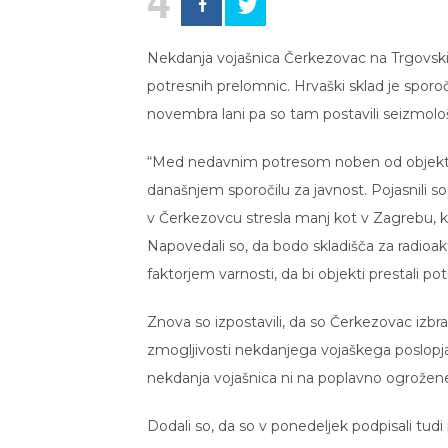
4
Nekdanja vojašnica Čerkezovac na Trgovski
potresnih prelomnic. Hrvaški sklad je sporo
novembra lani pa so tam postavili seizmolo
“Med nedavnim potresom noben od objektov 
današnjem sporočilu za javnost. Pojasnili 
v Čerkezovcu stresla manj kot v Zagrebu, ki 
Napovedali so, da bodo skladišča za radioak
faktorjem varnosti, da bi objekti prestali p
Znova so izpostavili, da so Čerkezovac izbra
zmogljivosti nekdanjega vojaškega poslopja,
nekdanja vojašnica ni na poplavno ogrožene
Dodali so, da so v ponedeljek podpisali tudi