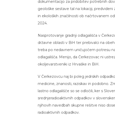
dokumentacijo za pridobitev potrebnih dovol
geološke sestave tal na lokaciji, predvideni 
in ekoloških značilnosti ob načrtovanem odla
2024.
Nasprotovanje gradnji odlagališča v Čerkezov
državne oblasti v BiH ter prebivalci na obeh
treba po nedavnem uničujočem potresu na 
odlagališča. Menijo, da Čerkezovac ni ustrez
okoljevarstveniki iz Hrvaške in BiH.
V Čerkezovcu naj bi poleg jedrskih odpadkov 
medicine, znanosti, raziskav in podobno. Zm
lastno odlagališče so se odločili, ker s Slo
srednjeradioaktivnih odpadkov v slovenskem
njihovih navedbah skupne rešitve niso dosegl
radioaktivnih odpadkov.