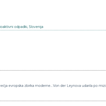
ioaktivni odpadki
,
Slovenija
Pariški center Pompidou, kjer domuje največja evropska zbirka moderne umetnosti, bodo zaprli zaradi štiriletne prenove