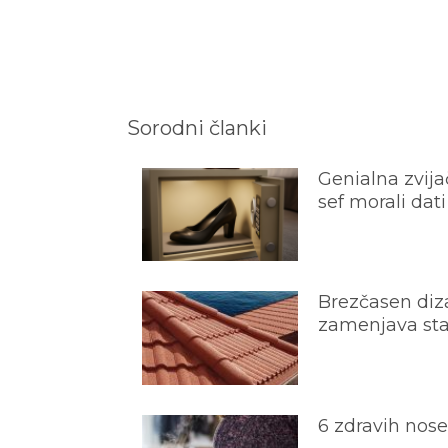
Sorodni članki
Genialna zvijač
sef morali dati
Brezčasen diza
zamenjava star
6 zdravih nos