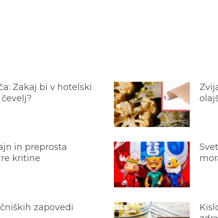
a: Zakaj bi v hotelski
Zvij
 čevelj?
olaj
jn in preprosta
Svet
e kritine
mora
ečniških zapovedi
Kisl