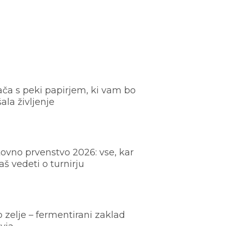
ača s peki papirjem, ki vam bo
šala življenje
ovno prvenstvo 2026: vse, kar
š vedeti o turnirju
o zelje – fermentirani zaklad