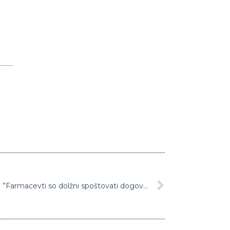
Von der Leynova udarila po mizi: ”Farmacevti so dolžni spoštovati dogovore, prejeli so milijarde vnaprej!”