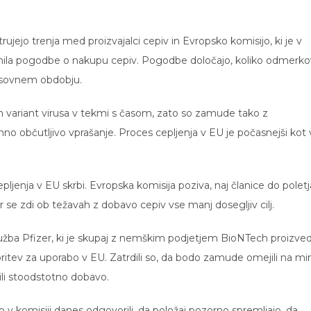
jejo trenja med proizvajalci cepiv in Evropsko komisijo, ki je v
lenila pogodbe o nakupu cepiv. Pogodbe določajo, koliko odmerko
asovnem obdobju.
vih variant virusa v tekmi s časom, zato so zamude tako z
mno občutljivo vprašanje. Proces cepljenja v EU je počasnejši kot 
epljenja v EU skrbi. Evropska komisija poziva, naj članice do poletj
r se zdi ob težavah z dobavo cepiv vse manj dosegljiv cilj.
žba Pfizer, ki je skupaj z nemškim podjetjem BioNTech proizved
britev za uporabo v EU. Zatrdili so, da bodo zamude omejili na min
ili stoodstotno dobavo.
 so v komisiji danes odgovorili, da položaj pozorno spremljajo, da