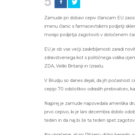
5
Zamude pri dobavi cepiv članicam EU zaostru
imenu članic s farmacevtskimi podjetji sk
morajo podjetja zagotoviti v določenem č
EU je ob vse večji zaskrbljenosti zaradi no
zdravstvenega kot s političnega vidika izje
ZDA, Veliki Britaniji in Izraelu.
V Bruslju so danes dejali, da jih počasnost c
cepijo 70 odstotkov odraslih prebivalcev, ka
Najprej je zamude napovedala ameriška dru
prvo cepivo, ki je lani decembra dobilo odo
teden in da naj bi že ta teden spet zagotov
Na vprašanje, ali pri Pfizerju držijo besedo,