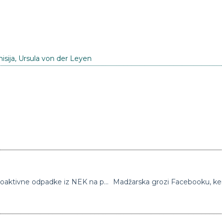
isija
,
Ursula von der Leyen
Bo Hrvaška res zgradila odlagališče za radioaktivne odpadke iz NEK na potresno ogroženi lokaciji?
Madžarska grozi Facebooku, ker 