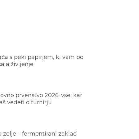
ača s peki papirjem, ki vam bo
šala življenje
ovno prvenstvo 2026: vse, kar
š vedeti o turnirju
o zelje – fermentirani zaklad