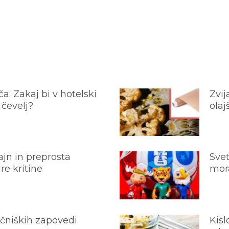
a: Zakaj bi v hotelski
Zvij
 čevelj?
olaj
jn in preprosta
Svet
e kritine
mora
ečniških zapovedi
Kisl