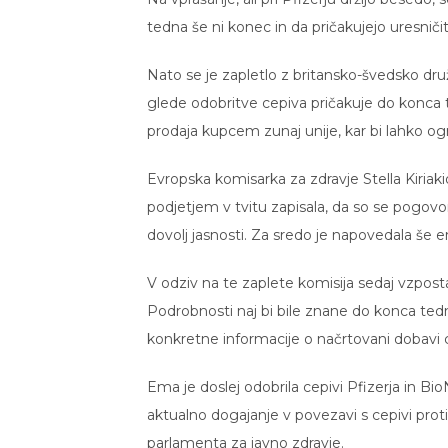
tedna še ni konec in da pričakujejo uresnič
Nato se je zapletlo z britansko-švedsko dru
glede odobritve cepiva pričakuje do konca 
prodaja kupcem zunaj unije, kar bi lahko og
Evropska komisarka za zdravje Stella Kiria
podjetjem v tvitu zapisala, da so se pogovo
dovolj jasnosti. Za sredo je napovedala še 
V odziv na te zaplete komisija sedaj vzpost
Podrobnosti naj bi bile znane do konca t
konkretne informacije o načrtovani dobavi 
Ema je doslej odobrila cepivi Pfizerja in 
aktualno dogajanje v povezavi s cepivi pro
parlamenta za javno zdravje.