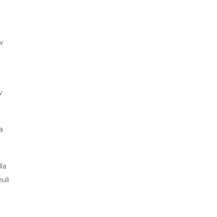
v
v
a
la
uli