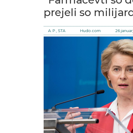
prejeli so milijar
A. P., STA
Hudo.com
26 januar