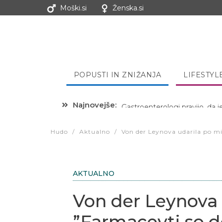
Moški.si
Ženska.si
POPUSTI IN ZNIŽANJA
LIFESTYL
Najnovejše:
Hibernacijska dieta: Zakaj je
Hudo
/
Aktualno
/
Von der Leynova udarila po miz
AKTUALNO
Von der Leynova 
”Farmacevti so d