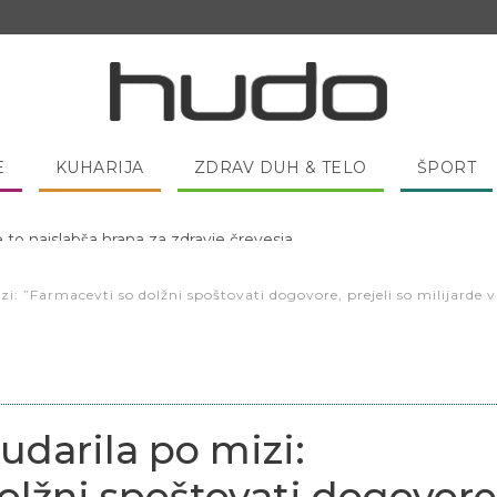
E
KUHARIJA
ZDRAV DUH & TELO
ŠPORT
 pred spanjem dobro pojesti žlico medu?
i: ”Farmacevti so dolžni spoštovati dogovore, prejeli so milijarde v
udarila po mizi:
olžni spoštovati dogovore