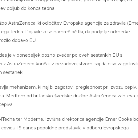
itev obljub do konca tedna.
žbo AstraZeneca, ki odločitev Evropske agencije za zdravila (Eme
tega tedna. Pojavili so se namreč očitki, da podjetje odmerke
rozilo dobavo EU.
kides je v ponedeljek pozno zvečer po dveh sestankih EU s
ri z AstraZeneco končali z nezadovoljstvom, saj da niso zagotovil
en sestanek.
avlja mehanizem, ki naj bi zagotovil preglednost pri izvozu cepiv.
edna. Medtem od britansko-švedske družbe AstraZeneca zahteva 
cepiva.
BioNTecha ter Moderne. Izvršna direktorica agencije Emer Cooke b
ti covidu-19 danes popoldne predstavila v odboru Evropskega