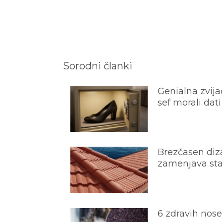
Sorodni članki
Genialna zvijač
sef morali dati
Brezčasen diza
zamenjava star
6 zdravih nos