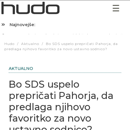
Najnovejše:
Hibernacijska dieta: Zakaj je pred spanjem dobro pojesti žlico 
Hudo
/
Aktualno
/
Bo SDS uspelo prepričati Pahorja, da
predlaga njihovo favoritko za novo ustavno sodnico?
AKTUALNO
Bo SDS uspelo
prepričati Pahorja, da
predlaga njihovo
favoritko za novo
ustavno sodnico?