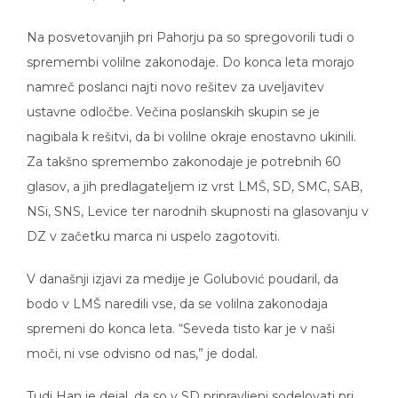
Na posvetovanjih pri Pahorju pa so spregovorili tudi o
spremembi volilne zakonodaje. Do konca leta morajo
namreč poslanci najti novo rešitev za uveljavitev
ustavne odločbe. Večina poslanskih skupin se je
nagibala k rešitvi, da bi volilne okraje enostavno ukinili.
Za takšno spremembo zakonodaje je potrebnih 60
glasov, a jih predlagateljem iz vrst LMŠ, SD, SMC, SAB,
NSi, SNS, Levice ter narodnih skupnosti na glasovanju v
DZ v začetku marca ni uspelo zagotoviti.
V današnji izjavi za medije je Golubović poudaril, da
bodo v LMŠ naredili vse, da se volilna zakonodaja
spremeni do konca leta. “Seveda tisto kar je v naši
moči, ni vse odvisno od nas,” je dodal.
Tudi Han je dejal, da so v SD pripravljeni sodelovati pri