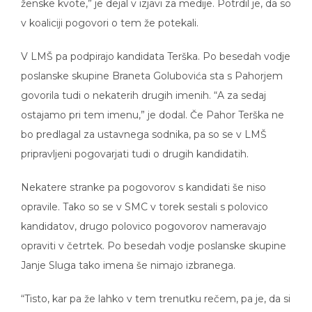
v koaliciji pogovori o tem že potekali.
V LMŠ pa podpirajo kandidata Terška. Po besedah vodje
poslanske skupine Braneta Golubovića sta s Pahorjem
govorila tudi o nekaterih drugih imenih. “A za sedaj
ostajamo pri tem imenu,” je dodal. Če Pahor Terška ne
bo predlagal za ustavnega sodnika, pa so se v LMŠ
pripravljeni pogovarjati tudi o drugih kandidatih.
Nekatere stranke pa pogovorov s kandidati še niso
opravile. Tako so se v SMC v torek sestali s polovico
kandidatov, drugo polovico pogovorov nameravajo
opraviti v četrtek. Po besedah vodje poslanske skupine
Janje Sluga tako imena še nimajo izbranega.
“Tisto, kar pa že lahko v tem trenutku rečem, pa je, da si
v SMC seveda želimo ženske kandidatke, glede na