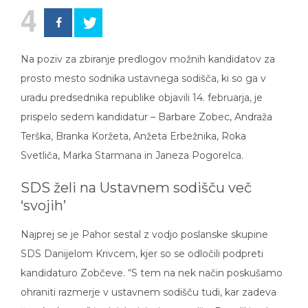
4
Na poziv za zbiranje predlogov možnih kandidatov za
prosto mesto sodnika ustavnega sodišča, ki so ga v
uradu predsednika republike objavili 14. februarja, je
prispelo sedem kandidatur – Barbare Zobec, Andraža
Terška, Branka Koržeta, Anžeta Erbežnika, Roka
Svetliča, Marka Starmana in Janeza Pogorelca.
SDS želi na Ustavnem sodišču več
‘svojih’
Najprej se je Pahor sestal z vodjo poslanske skupine
SDS Danijelom Krivcem, kjer so se odločili podpreti
kandidaturo Zobčeve. “S tem na nek način poskušamo
ohraniti razmerje v ustavnem sodišču tudi, kar zadeva
ženske kvote,” je dejal v izjavi za medije. Potrdil je, da so