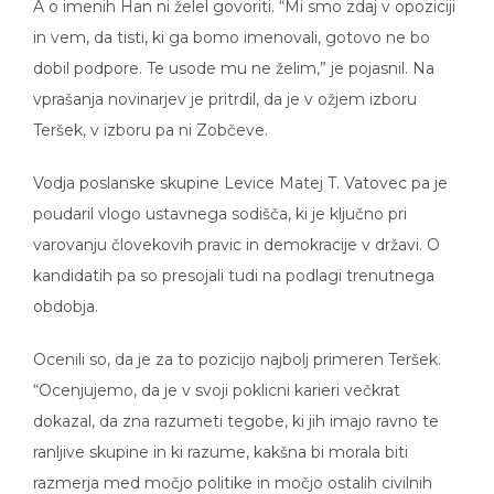
in vem, da tisti, ki ga bomo imenovali, gotovo ne bo
dobil podpore. Te usode mu ne želim,” je pojasnil. Na
vprašanja novinarjev je pritrdil, da je v ožjem izboru
Teršek, v izboru pa ni Zobčeve.
Vodja poslanske skupine Levice Matej T. Vatovec pa je
poudaril vlogo ustavnega sodišča, ki je ključno pri
varovanju človekovih pravic in demokracije v državi. O
kandidatih pa so presojali tudi na podlagi trenutnega
obdobja.
Ocenili so, da je za to pozicijo najbolj primeren Teršek.
“Ocenjujemo, da je v svoji poklicni karieri večkrat
dokazal, da zna razumeti tegobe, ki jih imajo ravno te
ranljive skupine in ki razume, kakšna bi morala biti
razmerja med močjo politike in močjo ostalih civilnih