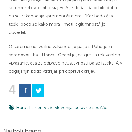
spremembi volilnih okrajev. A je dodal, da bi bilo dobro,
da se zakonodaja spremeni čim prej. “Ker bodo časi
težki, bodo še kako morali imeti legitimnost,” je
povedal.
O spremembi volilne zakonodaje pa je s Pahorjem
spregovoril tudi Horvat. Ocenil je, da gre za relevantno
vprašanje, čas za odpravo neustavnosti pa se izteka. A v
pogajanjih bodo vztrajali pri odpravi okrajev.
4
Borut Pahor
,
SDS
,
Slovenija
,
ustavno sodišče
Najbolj brano