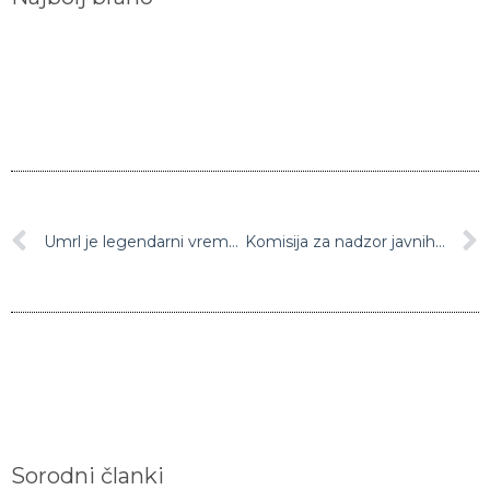
Umrl je legendarni vremenar Andrej Pečenko
Komisija za nadzor javnih financ zahtevala podrobne podatke glede sumljivih nakupov opreme
Sorodni članki