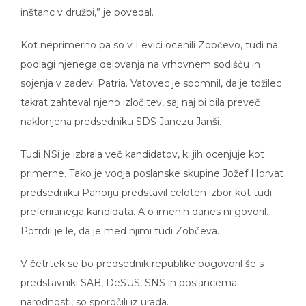
inštanc v družbi,” je povedal.
Kot neprimerno pa so v Levici ocenili Zobčevo, tudi na
podlagi njenega delovanja na vrhovnem sodišču in
sojenja v zadevi Patria. Vatovec je spomnil, da je tožilec
takrat zahteval njeno izločitev, saj naj bi bila preveč
naklonjena predsedniku SDS Janezu Janši.
Tudi NSi je izbrala več kandidatov, ki jih ocenjuje kot
primerne. Tako je vodja poslanske skupine Jožef Horvat
predsedniku Pahorju predstavil celoten izbor kot tudi
preferiranega kandidata. A o imenih danes ni govoril.
Potrdil je le, da je med njimi tudi Zobčeva.
V četrtek se bo predsednik republike pogovoril še s
predstavniki SAB, DeSUS, SNS in poslancema
narodnosti, so sporočili iz urada.