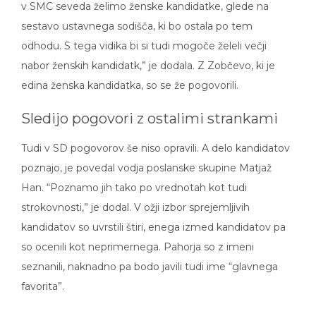
sestavo ustavnega sodišča, ki bo ostala po tem
odhodu. S tega vidika bi si tudi mogoče želeli večji
nabor ženskih kandidatk,” je dodala. Z Zobčevo, ki je
edina ženska kandidatka, so se že pogovorili.
Sledijo pogovori z ostalimi strankami
Tudi v SD pogovorov še niso opravili. A delo kandidatov
poznajo, je povedal vodja poslanske skupine Matjaž
Han. “Poznamo jih tako po vrednotah kot tudi
strokovnosti,” je dodal. V ožji izbor sprejemljivih
kandidatov so uvrstili štiri, enega izmed kandidatov pa
so ocenili kot neprimernega. Pahorja so z imeni
seznanili, naknadno pa bodo javili tudi ime “glavnega
favorita”.
A o imenih Han ni želel govoriti. “Mi smo zdaj v opoziciji