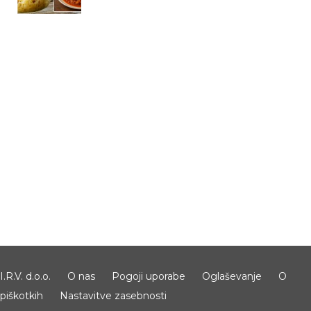
I.R.V. d.o.o.
O nas
Pogoji uporabe
Oglaševanje
O
piškotkih
Nastavitve zasebnosti