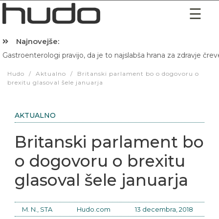
Najnovejše:
Gastroenterologi pravijo, da je to najslabša hrana za zdravje črev
Hibernacijska dieta: Zakaj je pred spanjem dobro pojesti žlico 
Hudo
/
Aktualno
/
Britanski parlament bo o dogovoru o
brexitu glasoval šele januarja
AKTUALNO
Britanski parlament bo
o dogovoru o brexitu
glasoval šele januarja
M. N., STA
Hudo.com
13 decembra, 2018