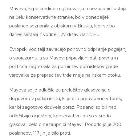
Mayeva, ki po sredinem glasovanju o nezaupnici ostaja
na čelu konservativne stranke, bo v ponedeljek
poslance seznanila z obiskom v Bruslju, kjer se bo
danes sestala z voditelji 27 držav članic EU.
Evropski voditelji zavračajo ponovno odpiranje pogajanj
o sporazumu, a so Mayevi pripravljeni dati pravna in
politična zagotovila za pomiritev pomislekov glede
varovalke za preprečitev trde meje na irskem otoku.
Mayeva se je odločila za preložitev glasovanja o
dogovoru v parlamentu, ki je bilo predvideno v torek,
ker bi zagotovo doživela poraz. Poslanci so bili nad
odločitvijo ogorčeni, konservativci pa so v sredo
glasovali celo o nezaupnici Mayevi. Podprlo jo je 200
poslancev, 117 jih je bilo proti.