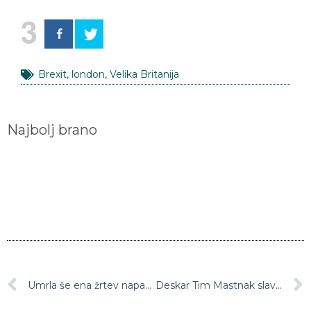
3
Brexit
,
london
,
Velika Britanija
Najbolj brano
Umrla še ena žrtev napada v Strasbourgu, strelca še iščejo
Deskar Tim Mastnak slavil na uvodni tekmi