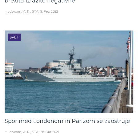
brexita izrazito negativne
Hudo.com
A. P., STA
9. Feb 2022
SVET
Spor med Londonom in Parizom se zaostruje
Hudo.com
A. P., STA
28. Okt 2021