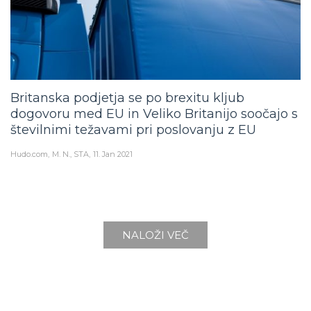
Britanska podjetja se po brexitu kljub
dogovoru med EU in Veliko Britanijo soočajo s
številnimi težavami pri poslovanju z EU
Hudo.com
M. N., STA
11. Jan 2021
NALOŽI VEČ