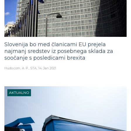
Slovenija bo med članicami EU prejela
najmanj sredstev iz posebnega sklada za
soočanje s posledicami brexita
Hudo.com
A. P., STA
14. Jan 2021
AKTUALNO