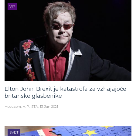
VIP
Elton John: Brexit je katastrofa za vzhajajoče
britanske glasbenike
Hudo.com
A. P., STA
13. Jun 2021
SVET