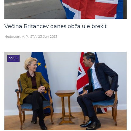
Večina Britancev danes obžaluje brexit
Hudo.com
A. P., STA
23. Jun 2023
SVET