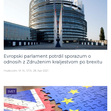
Evropski parlament potrdil sporazum o
odnosih z Združenim kraljestvom po brexitu
Hudo.com
M. N., STA
28. Apr 2021
SVET