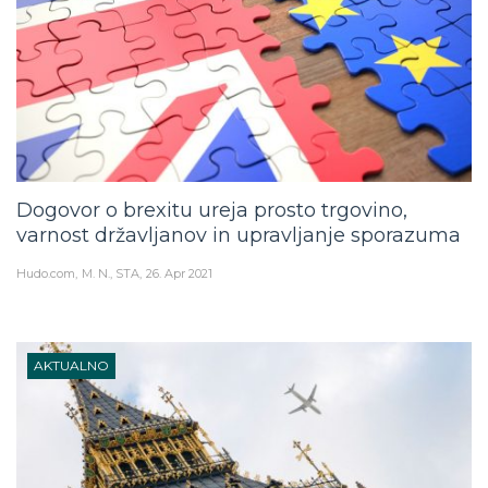
Dogovor o brexitu ureja prosto trgovino,
varnost državljanov in upravljanje sporazuma
Hudo.com
M. N., STA
26. Apr 2021
AKTUALNO