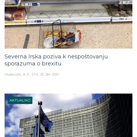
Severna Irska poziva k nespoštovanju
sporazuma o brexitu
Hudo.com
A. P., STA
30. Jan 2021
AKTUALNO