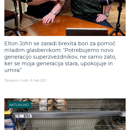
Elton John se zaradi brexita bori za pomoč
mladim glasbenikom: “Potrebujemo novo
generacijo superzvezdnikov, ne samo zato,
ker se moja generacija stara, upokojuje in
umira”
Ženska.si
hudo
9. Feb 2021
AKTUALNO