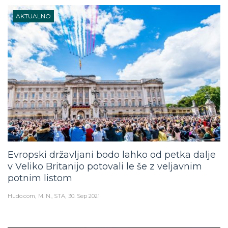
AKTUALNO
Evropski državljani bodo lahko od petka dalje
v Veliko Britanijo potovali le še z veljavnim
potnim listom
Hudo.com
M. N., STA
30. Sep 2021