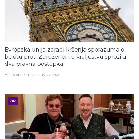
Evropska unija zaradi kršenja sporazuma o
bexitu proti Združenemu kraljestvu sprožila
dva pravna postopka
Hudo.com
M. N., STA
15. Mar 2021
VIP