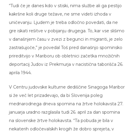
“Tudi če je danes kdo v stiski, nima službe ali ga pestijo
kakršne koli druge težave, ne sme videti izhoda v
uničevanju. Ljudem je treba odločno povedati, da ne
gre iskati rešitve v pobijanju drugega. To, kar vse slišimo
v današnjem času v zvezi z begunci in migranti, je zelo
zastrašujoče,” je povedal Toš pred današnjo spominsko
prireditvijo v Mariboru ob obletnici začetka množičnih
deportacij Judov iz Prekmurja v nacistična taborišča 26.
aprila 1944.
V Centru judovske kulturne dediščine Sinagoga Maribor
si že več let prizadevajo, da bi Slovenija poleg
mednarodnega dneva spomina na žrtve holokavsta 27.
januarja uradno razglasila tudi 26. april za dan spomina
na slovenske žrtve holokavsta. “Ta pobuda je bila v
nekaterih odločevalskih krogih že dobro sprejeta, v
drugih nekoliko manj. S spominskimi prireditvami,