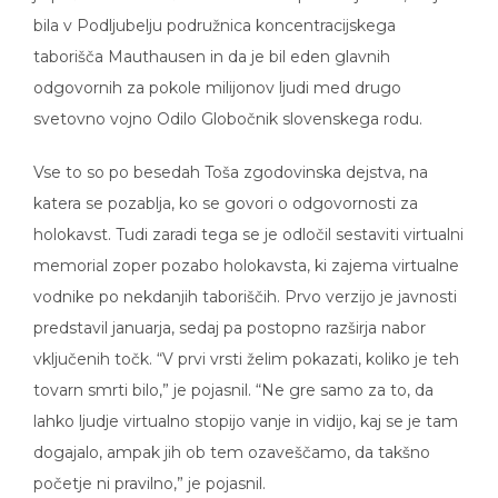
bila v Podljubelju podružnica koncentracijskega
taborišča Mauthausen in da je bil eden glavnih
odgovornih za pokole milijonov ljudi med drugo
svetovno vojno Odilo Globočnik slovenskega rodu.
Vse to so po besedah Toša zgodovinska dejstva, na
katera se pozablja, ko se govori o odgovornosti za
holokavst. Tudi zaradi tega se je odločil sestaviti virtualni
memorial zoper pozabo holokavsta, ki zajema virtualne
vodnike po nekdanjih taboriščih. Prvo verzijo je javnosti
predstavil januarja, sedaj pa postopno razširja nabor
vključenih točk. “V prvi vrsti želim pokazati, koliko je teh
tovarn smrti bilo,” je pojasnil. “Ne gre samo za to, da
lahko ljudje virtualno stopijo vanje in vidijo, kaj se je tam
dogajalo, ampak jih ob tem ozaveščamo, da takšno
početje ni pravilno,” je pojasnil.