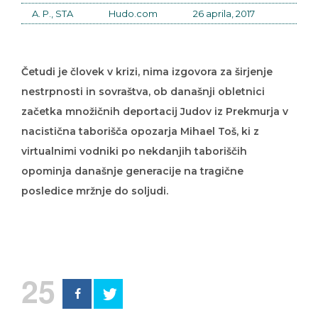
A. P., STA
Hudo.com
26 aprila, 2017
Četudi je človek v krizi, nima izgovora za širjenje
nestrpnosti in sovraštva, ob današnji obletnici
začetka množičnih deportacij Judov iz Prekmurja v
nacistična taborišča opozarja Mihael Toš, ki z
virtualnimi vodniki po nekdanjih taboriščih
opominja današnje generacije na tragične
posledice mržnje do soljudi.
25