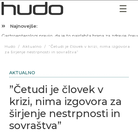
Najnovejše:
Hibernacijska dieta: Zakaj je pred spanjem dobro pojesti žlico 
Hudo
/
Aktualno
/
”Četudi je človek v krizi, nima izgovora
za širjenje nestrpnosti in sovraštva”
AKTUALNO
”Četudi je človek v
krizi, nima izgovora za
širjenje nestrpnosti in
sovraštva”