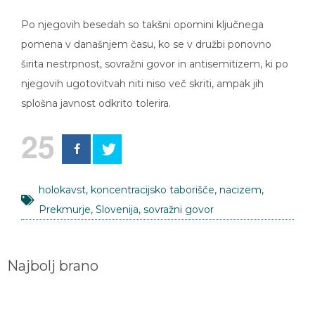
Po njegovih besedah so takšni opomini ključnega
pomena v današnjem času, ko se v družbi ponovno
širita nestrpnost, sovražni govor in antisemitizem, ki po
njegovih ugotovitvah niti niso več skriti, ampak jih
splošna javnost odkrito tolerira.
25
holokavst
,
koncentracijsko taborišče
,
nacizem
,
Prekmurje
,
Slovenija
,
sovražni govor
Najbolj brano