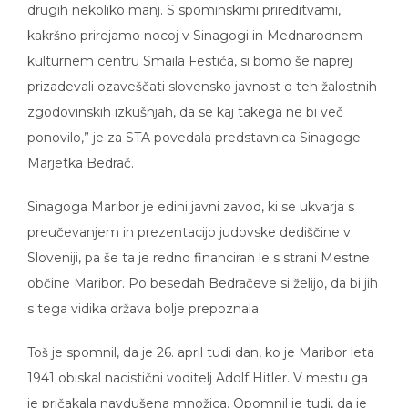
kakršno prirejamo nocoj v Sinagogi in Mednarodnem
kulturnem centru Smaila Festića, si bomo še naprej
prizadevali ozaveščati slovensko javnost o teh žalostnih
zgodovinskih izkušnjah, da se kaj takega ne bi več
ponovilo,” je za STA povedala predstavnica Sinagoge
Marjetka Bedrač.
Sinagoga Maribor je edini javni zavod, ki se ukvarja s
preučevanjem in prezentacijo judovske dediščine v
Sloveniji, pa še ta je redno financiran le s strani Mestne
občine Maribor. Po besedah Bedračeve si želijo, da bi jih
s tega vidika država bolje prepoznala.
Toš je spomnil, da je 26. april tudi dan, ko je Maribor leta
1941 obiskal nacistični voditelj Adolf Hitler. V mestu ga
je pričakala navdušena množica. Opomnil je tudi, da je