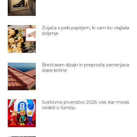
Zvijača s peki papirjem, ki vam bo olajšala
življenje
Brezčasen dizajn in preprosta zamenjava
stare kritine
Svetovno prvenstvo 2026: vse, kar moraš
vedeti o turnirju
6 zdravih nosečniških zapovedi