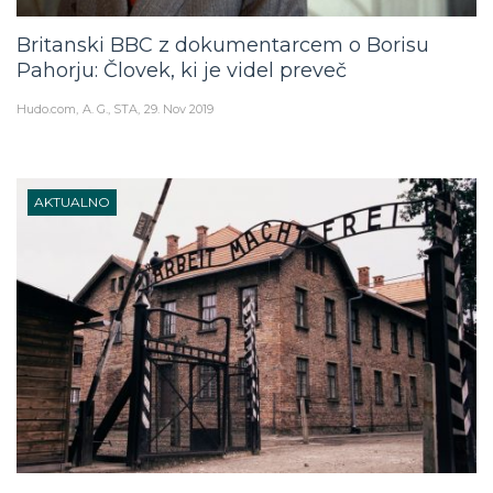
Britanski BBC z dokumentarcem o Borisu
Pahorju: Človek, ki je videl preveč
Hudo.com
A. G., STA
29. Nov 2019
AKTUALNO
Danes je mednarodni dan spomina na žrtve