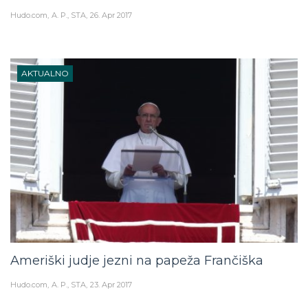
Hudo.com
A. P., STA
26. Apr 2017
AKTUALNO
Ameriški judje jezni na papeža Frančiška
Hudo.com
A. P., STA
23. Apr 2017