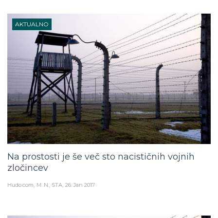
AKTUALNO
Na prostosti je še več sto nacističnih vojnih
zločincev
Hudo.com
M. N., STA
26. Jan 2017