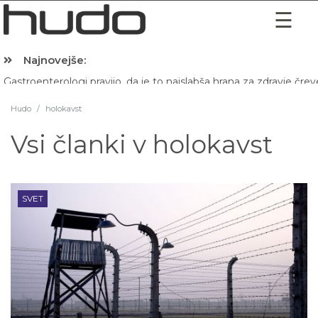
Najnovejše:
Hibernacijska dieta: Zakaj je pred spanjem dobro pojesti žlico 
Hudo
/
holokavst
Vsi članki v
holokavst
SVET