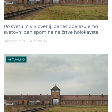
Po svetu in v Sloveniji danes obeležujemo
svetovni dan spomina na žrtve holokavsta
Hudo.com
M. N., STA
27. Jan 2021
AKTUALNO