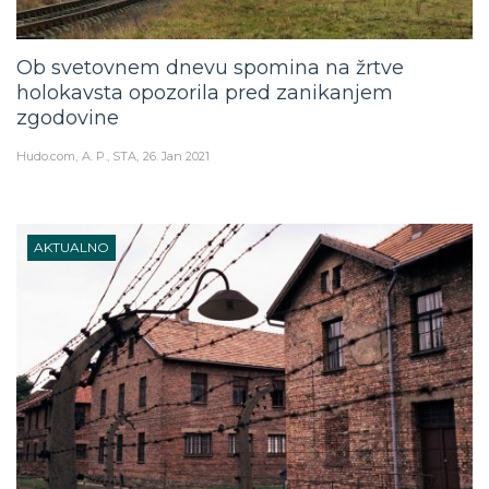
Ob svetovnem dnevu spomina na žrtve
holokavsta opozorila pred zanikanjem
zgodovine
Hudo.com
A. P., STA
26. Jan 2021
AKTUALNO