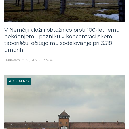
V Nemčiji vložili obtožnico proti 100-letnemu
nekdanjemu pazniku v koncentracijskem
taborišču, očitajo mu sodelovanje pri 3518
umorih
Hudo.com
M. N., STA
9. Feb 2021
AKTUALNO