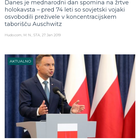
holokavsta – pred 74 leti so sovjetski vojaki
osvobodili preživele v koncentracijskem
taborišču Auschwitz
Hudo.com
M. N., STA
27. Jan 2019
AKTUALNO