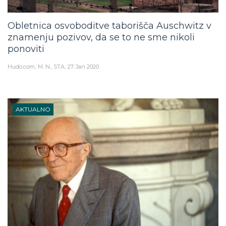
Obletnica osvoboditve taborišča Auschwitz v
znamenju pozivov, da se to ne sme nikoli
ponoviti
Hudo.com
M. N., STA
27. Jan 2020
AKTUALNO