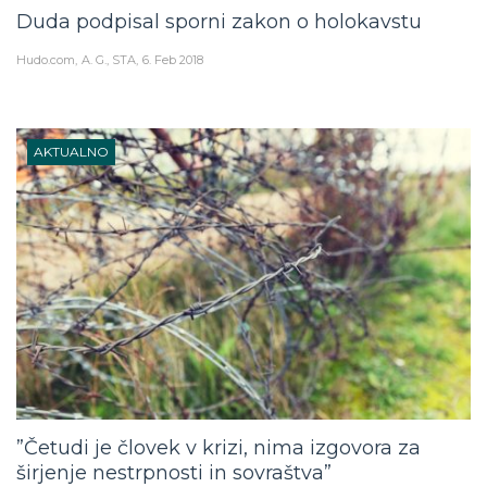
Duda podpisal sporni zakon o holokavstu
Hudo.com
A. G., STA
6. Feb 2018
AKTUALNO
”Četudi je človek v krizi, nima izgovora za
širjenje nestrpnosti in sovraštva”