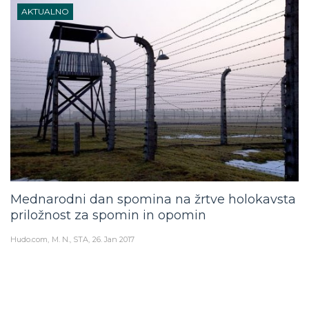
AKTUALNO
Mednarodni dan spomina na žrtve holokavsta
priložnost za spomin in opomin
Hudo.com
M. N., STA
26. Jan 2017