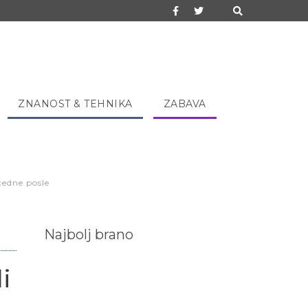
ZNANOST & TEHNIKA
ZABAVA
čedne posle
Najbolj brano
i