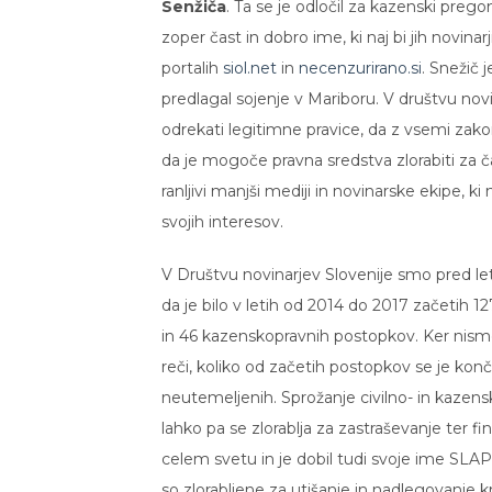
Senžiča
. Ta se je odločil za kazenski pre
zoper čast in dobro ime, ki naj bi jih novinarji
portalih
siol.net
in
necenzurirano.si
. Snežič 
predlagal sojenje v Mariboru. V društvu novin
odrekati legitimne pravice, da z vsemi zako
da je mogoče pravna sredstva zlorabiti za 
ranljivi manjši mediji in novinarske ekipe,
svojih interesov.
V Društvu novinarjev Slovenije smo pred let
da je bilo v letih od 2014 do 2017 začetih 1
in 46 kazenskopravnih postopkov. Ker nismo
reči, koliko od začetih postopkov se je kon
neutemeljenih. Sprožanje civilno- in kazens
lahko pa se zlorablja za zastraševanje ter f
celem svetu in je dobil tudi svoje ime SLAP
so zlorabljene za utišanje in nadlegovanje krit