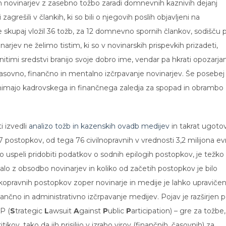
gon novinarjev z zasebno tožbo zaradi domnevnih kaznivih dejanj
 zagrešili v člankih, ki so bili o njegovih poslih objavljeni na
je skupaj vložil 36 tožb, za 12 domnevno spornih člankov, sodišču 
arjev ne želimo tistim, ki so v novinarskih prispevkih prizadeti,
nitimi sredstvi branijo svoje dobro ime, vendar pa hkrati opozarj
časovno, finančno in mentalno izčrpavanje novinarjev. Še posebej
 ki nimajo kadrovskega in finančnega zaledja za spopad in obrambo
i izvedli
analizo tožb in kazenskih ovadb medijev
in takrat ugotovi
27 postopkov, od tega 76 civilnopravnih v vrednosti 3,2 milijona ev
 uspeli pridobiti podatkov o sodnih epilogih postopkov, je težko
čalo z obsodbo novinarjev in koliko od začetih postopkov je bilo
kopravnih postopkov zoper novinarje in medije je lahko upravičen
inančno in administrativno izčrpavanje medijev. Pojav je razširjen 
P (
S
trategic
L
awsuit
A
gainst
P
ublic
P
articipation) – gre za tožbe,
ikov, tako da jih prisilijo v izrabo virov (finančnih, časovnih) za