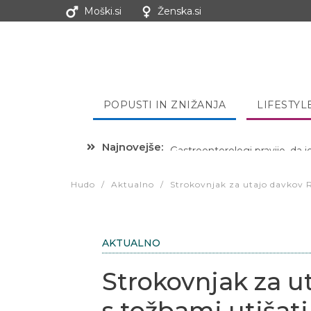
Moški.si
Ženska.si
POPUSTI IN ZNIŽANJA
LIFESTYL
Najnovejše:
Hibernacijska dieta: Zakaj je
Hudo
/
Aktualno
/
Strokovnjak za utajo davkov Ro
AKTUALNO
Strokovnjak za u
s tožbami utišati 