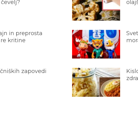
 čevelj?
olaj
jn in preprosta
Svet
e kritine
mora
ečniških zapovedi
Kisl
zdra