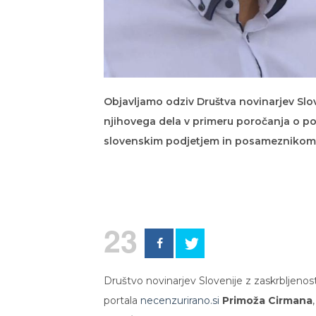
Objavljamo odziv Društva novinarjev Sloven
njihovega dela v primeru poročanja o p
slovenskim podjetjem in posameznikom 
23
Društvo novinarjev Slovenije z zaskrbljenos
portala
necenzurirano.si
Primoža Cirmana