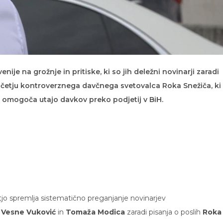
ije na grožnje in pritiske, ki so jih deležni novinarji zaradi
očetju kontroverznega davčnega svetovalca Roka Snežiča, ki
omogoča utajo davkov preko podjetij v BiH.
tjo spremlja sistematično preganjanje novinarjev
,
Vesne Vuković
in
Tomaža Modica
zaradi pisanja o poslih
Roka