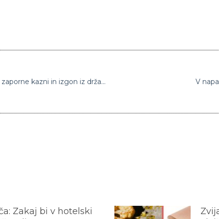
Maročanu za dve posilstvi v Ljubljani 15 let zaporne kazni in izgon iz države
V napa
a: Zakaj bi v hotelski
Zvij