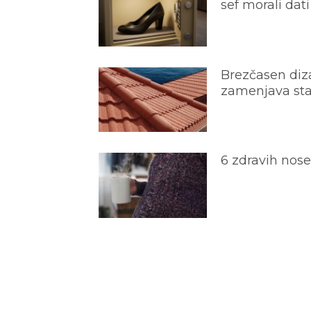
sef morali dati
Brezčasen diza
zamenjava star
6 zdravih nos