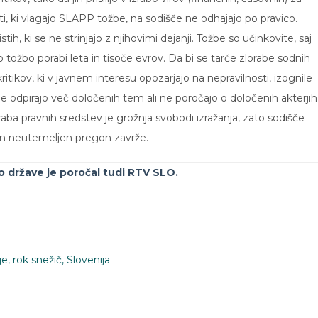
, ki vlagajo SLAPP tožbe, na sodišče ne odhajajo po pravico.
, ki se ne strinjajo z njihovimi dejanji. Tožbe so učinkovite, saj
ožbo porabi leta in tisoče evrov. Da bi se tarče zlorabe sodnih
itikov, ki v javnem interesu opozarjajo na nepravilnosti, izognile
 odpirajo več določenih tem ali ne poročajo o določenih akterjih
ba pravnih sredstev je grožnja svobodi izražanja, zato sodišče
in neutemeljen pregon zavrže.
o države je poročal tudi RTV SLO.
je
,
rok snežič
,
Slovenija