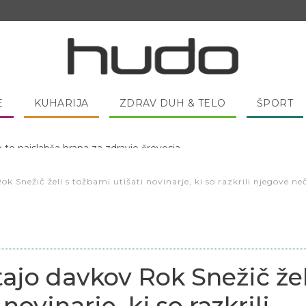
E
KUHARIJA
ZDRAV DUH & TELO
ŠPORT
 pred spanjem dobro pojesti žlico medu?
k Snežič želi s tožbami utišati novinarje, ki so razkrili njegove ne
tajo davkov Rok Snežič žel
novinarje, ki so razkrili