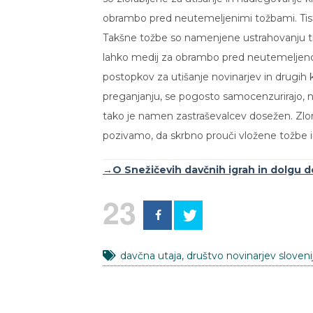
obrambo pred neutemeljenimi tožbami. Tisti
Takšne tožbe so namenjene ustrahovanju tistih
lahko medij za obrambo pred neutemeljeno t
postopkov za utišanje novinarjev in drugih kr
preganjanju, se pogosto samocenzurirajo, ne
tako je namen zastraševalcev dosežen. Zlora
pozivamo, da skrbno prouči vložene tožbe 
→O Snežičevih davčnih igrah in dolgu d
23
davčna utaja
,
društvo novinarjev sloveni