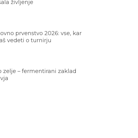
šala življenje
ovno prvenstvo 2026: vse, kar
š vedeti o turnirju
o zelje – fermentirani zaklad
vja