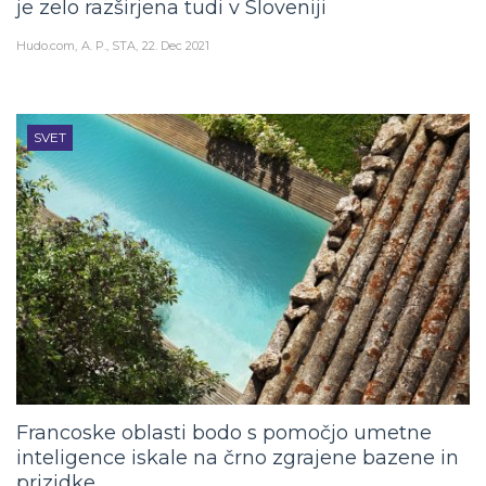
je zelo razširjena tudi v Sloveniji
Hudo.com
A. P., STA
22. Dec 2021
SVET
Francoske oblasti bodo s pomočjo umetne
inteligence iskale na črno zgrajene bazene in
prizidke