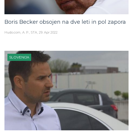
Boris Becker obsojen na dve leti in pol zapora
Hudo.com
A. P., STA
29. Apr 2022
SLOVENIJA