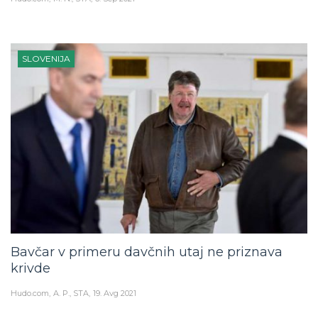
SLOVENIJA
Bavčar v primeru davčnih utaj ne priznava
krivde
Hudo.com
A. P., STA
19. Avg 2021