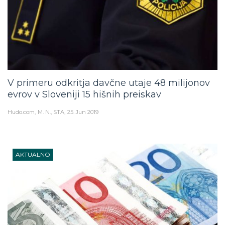
V primeru odkritja davčne utaje 48 milijonov
evrov v Sloveniji 15 hišnih preiskav
Hudo.com
M. N., STA
25. Jun 2019
AKTUALNO