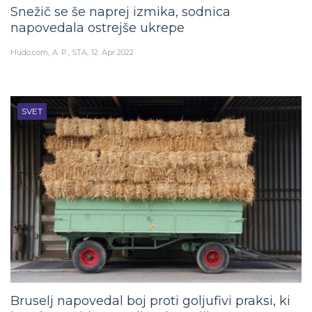
Snežič se še naprej izmika, sodnica
napovedala ostrejše ukrepe
Hudo.com
A. P., STA
12. Apr 2022
SVET
Bruselj napovedal boj proti goljufivi praksi, ki