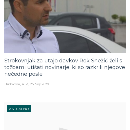
Strokovnjak za utajo davkov Rok Snežič želi s
tožbami utišati novinarje, ki so razkrili njegove
nečedne posle
Hudo.com
A. P.
25. Sep 2020
AKTUALNO