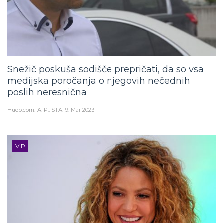
Snežič poskuša sodišče prepričati, da so vsa
medijska poročanja o njegovih nečednih
poslih neresnična
Hudo.com
A. P., STA
9. Mar 2023
VIP