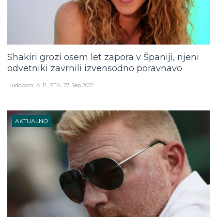
Shakiri grozi osem let zapora v Španiji, njeni
odvetniki zavrnili izvensodno poravnavo
Hudo.com
A. P., STA
27. Sep 2022
AKTUALNO