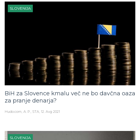
SLOVENIJA
BiH za Slovence kmalu več ne bo davčna oaza
za pranje denarja?
Hudo.com
A. P., STA
12. Avg 2021
SLOVENIJA