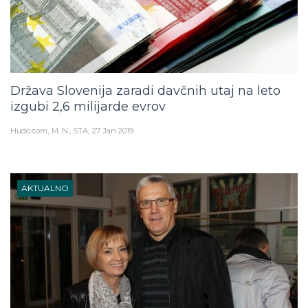
Država Slovenija zaradi davčnih utaj na leto
izgubi 2,6 milijarde evrov
Hudo.com
M. N., STA
27. Jan 2019
AKTUALNO