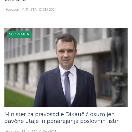
Hudo.com
A. P., STA
17. Okt 2021
SLOVENIJA
Minister za pravosodje Dikaučič osumljen
davčne utaje in ponarejanja poslovnih listin
Hudo.com
M. N., STA
6. Sep 2021