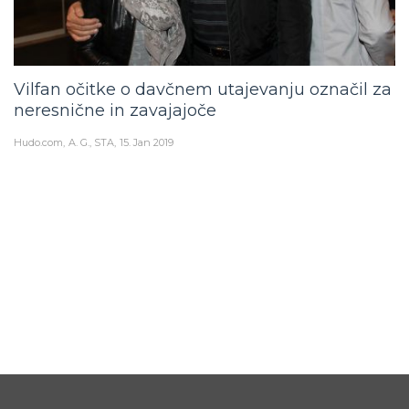
Vilfan očitke o davčnem utajevanju označil za
neresnične in zavajajoče
Hudo.com
A. G., STA
15. Jan 2019