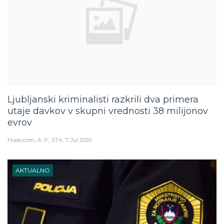
Ljubljanski kriminalisti razkrili dva primera
utaje davkov v skupni vrednosti 38 milijonov
evrov
Hudo.com
A. P., STA
7. Jul 2020
AKTUALNO