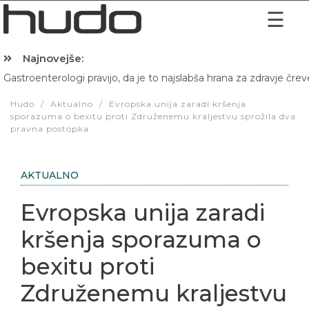
Najnovejše:
Gastroenterologi pravijo, da je to najslabša hrana za zdravje črev
Hibernacijska dieta: Zakaj je pred spanjem dobro pojesti žlico 
Hudo
/
Aktualno
/
Evropska unija zaradi kršenja
sporazuma o bexitu proti Združenemu kraljestvu sprožila dva
pravna postopka
AKTUALNO
Evropska unija zaradi
kršenja sporazuma o
bexitu proti
Združenemu kraljestvu