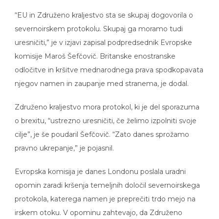
“EU in Združeno kraljestvo sta se skupaj dogovorila o
severnoirskem protokolu. Skupaj ga moramo tudi
uresničiti,” je v izjavi zapisal podpredsednik Evropske
komisije Maroš Šefčovič. Britanske enostranske
odločitve in kršitve mednarodnega prava spodkopavata
njegov namen in zaupanje med stranema, je dodal.
Združeno kraljestvo mora protokol, ki je del sporazuma
o brexitu, “ustrezno uresničiti, če želimo izpolniti svoje
cilje”, je še poudaril Šefčovič. “Zato danes sprožamo
pravno ukrepanje,” je pojasnil.
Evropska komisija je danes Londonu poslala uradni
opomin zaradi kršenja temeljnih določil severnoirskega
protokola, katerega namen je preprečiti trdo mejo na
irskem otoku. V opominu zahtevajo, da Združeno