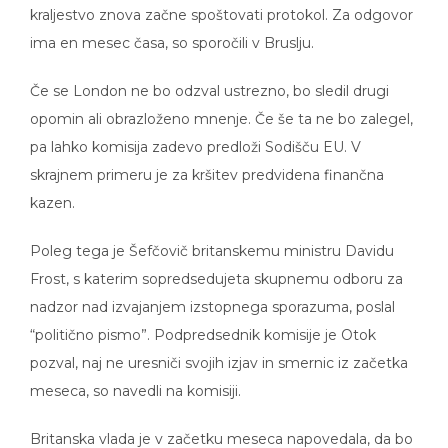
kraljestvo znova začne spoštovati protokol. Za odgovor
ima en mesec časa, so sporočili v Bruslju.
Če se London ne bo odzval ustrezno, bo sledil drugi
opomin ali obrazloženo mnenje. Če še ta ne bo zalegel,
pa lahko komisija zadevo predloži Sodišču EU. V
skrajnem primeru je za kršitev predvidena finančna
kazen.
Poleg tega je Šefčovič britanskemu ministru Davidu
Frost, s katerim sopredsedujeta skupnemu odboru za
nadzor nad izvajanjem izstopnega sporazuma, poslal
“politično pismo”. Podpredsednik komisije je Otok
pozval, naj ne uresniči svojih izjav in smernic iz začetka
meseca, so navedli na komisiji.
Britanska vlada je v začetku meseca napovedala, da bo