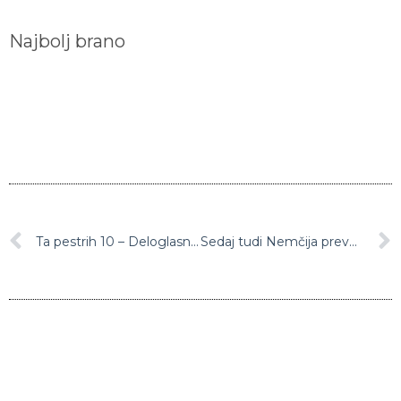
Najbolj brano
Ta pestrih 10 – Deloglasnikov izbor najaktualnejših kariernih priložnosti
Sedaj tudi Nemčija preventivno zaustavila cepljenje s cepivom AstraZenece