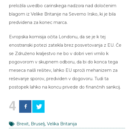
preložila uvedbo carinskega nadzora nad določenim
blagom iz Velike Britanije na Severno Irsko, ki je bila
predvidena za konec marca.
Evropska komisija očita Londonu, da se je k tej
enostranski potezi zatekla brez posvetovanja z EU. Če
se Združeno kraljestvo ne bo v dobri veri vrnilo k
pogovorom v skupnem odboru, da bi do konca tega
meseca našli rešitev, lahko EU sproži mehanizem za
reševanje sporov, predviden v dogovoru. Tudi ta
postopek lahko na koncu privede do finančnih sankcij.
4
Brexit
,
Bruselj
,
Velika Britanija