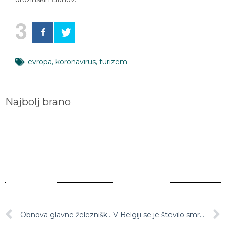
3
evropa
,
koronavirus
,
turizem
Najbolj brano
Obnova glavne železniške postaje v Mariboru bo dokončana do jeseni
V Belgiji se je število smrtnih žrtev covida-19 v osmih dneh potrojilo