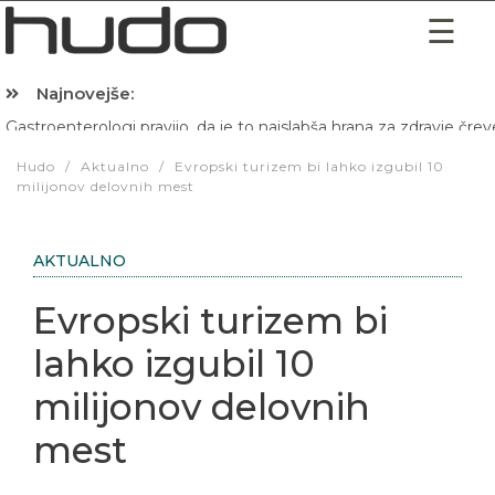
Najnovejše:
Gastroenterologi pravijo, da je to najslabša hrana za zdravje črev
Hibernacijska dieta: Zakaj je pred spanjem dobro pojesti žlico 
Hudo
/
Aktualno
/
Evropski turizem bi lahko izgubil 10
milijonov delovnih mest
AKTUALNO
Evropski turizem bi
lahko izgubil 10
milijonov delovnih
mest