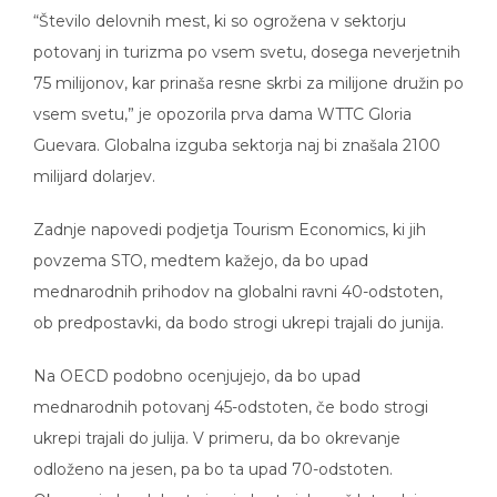
“Število delovnih mest, ki so ogrožena v sektorju
potovanj in turizma po vsem svetu, dosega neverjetnih
75 milijonov, kar prinaša resne skrbi za milijone družin po
vsem svetu,” je opozorila prva dama WTTC Gloria
Guevara. Globalna izguba sektorja naj bi znašala 2100
milijard dolarjev.
Zadnje napovedi podjetja Tourism Economics, ki jih
povzema STO, medtem kažejo, da bo upad
mednarodnih prihodov na globalni ravni 40-odstoten,
ob predpostavki, da bodo strogi ukrepi trajali do junija.
Na OECD podobno ocenjujejo, da bo upad
mednarodnih potovanj 45-odstoten, če bodo strogi
ukrepi trajali do julija. V primeru, da bo okrevanje
odloženo na jesen, pa bo ta upad 70-odstoten.