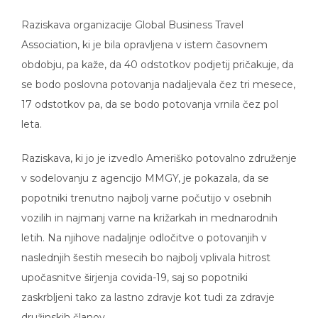
Raziskava organizacije Global Business Travel
Association, ki je bila opravljena v istem časovnem
obdobju, pa kaže, da 40 odstotkov podjetij pričakuje, da
se bodo poslovna potovanja nadaljevala čez tri mesece,
17 odstotkov pa, da se bodo potovanja vrnila čez pol
leta.
Raziskava, ki jo je izvedlo Ameriško potovalno združenje
v sodelovanju z agencijo MMGY, je pokazala, da se
popotniki trenutno najbolj varne počutijo v osebnih
vozilih in najmanj varne na križarkah in mednarodnih
letih. Na njihove nadaljnje odločitve o potovanjih v
naslednjih šestih mesecih bo najbolj vplivala hitrost
upočasnitve širjenja covida-19, saj so popotniki
zaskrbljeni tako za lastno zdravje kot tudi za zdravje
družinskih članov.