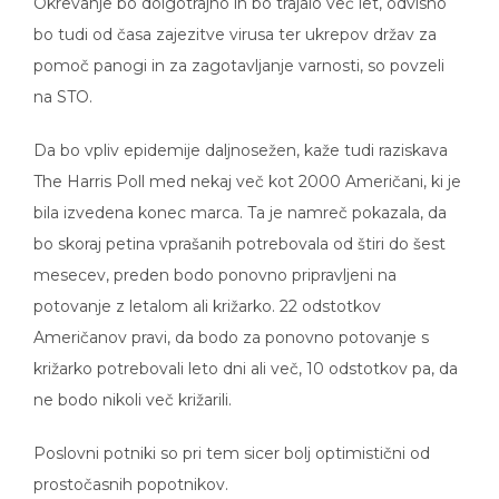
Okrevanje bo dolgotrajno in bo trajalo več let, odvisno
bo tudi od časa zajezitve virusa ter ukrepov držav za
pomoč panogi in za zagotavljanje varnosti, so povzeli
na STO.
Da bo vpliv epidemije daljnosežen, kaže tudi raziskava
The Harris Poll med nekaj več kot 2000 Američani, ki je
bila izvedena konec marca. Ta je namreč pokazala, da
bo skoraj petina vprašanih potrebovala od štiri do šest
mesecev, preden bodo ponovno pripravljeni na
potovanje z letalom ali križarko. 22 odstotkov
Američanov pravi, da bodo za ponovno potovanje s
križarko potrebovali leto dni ali več, 10 odstotkov pa, da
ne bodo nikoli več križarili.
Poslovni potniki so pri tem sicer bolj optimistični od
prostočasnih popotnikov.