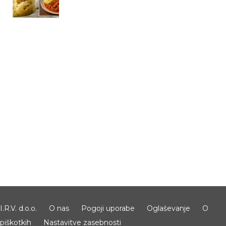
I.R.V. d.o.o.
O nas
Pogoji uporabe
Oglaševanje
O
piškotkih
Nastavitve zasebnosti