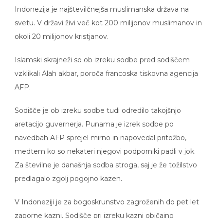
Indonezija je najštevilčnejša muslimanska država na
svetu. V državi živi več kot 200 milijonov muslimanov in
okoli 20 milijonov kristjanov.
Islamski skrajneži so ob izreku sodbe pred sodiščem
vzklikali Alah akbar, poroča francoska tiskovna agencija
AFP.
Sodišče je ob izreku sodbe tudi odredilo takojšnjo
aretacijo guvernerja. Punama je izrek sodbe po
navedbah AFP sprejel mirno in napovedal pritožbo,
medtem ko so nekateri njegovi podporniki padli v jok.
Za številne je današnja sodba stroga, saj je že tožilstvo
predlagalo zgolj pogojno kazen.
V Indoneziji je za bogoskrunstvo zagroženih do pet let
zaporne kazni. Sodišče pri izreku kazni običajno