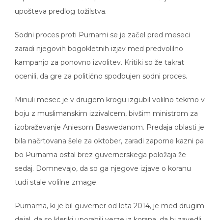
upošteva predlog tožilstva.
Sodni proces proti Purnami se je začel pred meseci
zaradi njegovih bogokletnih izjav med predvolilno
kampanjo za ponovno izvolitev. Kritiki so že takrat
ocenili, da gre za politično spodbujen sodni proces.
Minuli mesec je v drugem krogu izgubil volilno tekmo v
boju z muslimanskim izzivalcem, bivšim ministrom za
izobraževanje Aniesom Baswedanom. Predaja oblasti je
bila načrtovana šele za oktober, zaradi zaporne kazni pa
bo Purnama ostal brez guvernerskega položaja že
sedaj. Domnevajo, da so ga njegove izjave o koranu
tudi stale volilne zmage.
Purnama, ki je bil guverner od leta 2014, je med drugim
dejal, da so kleriki uporabili verze iz korana, da bi zavedli