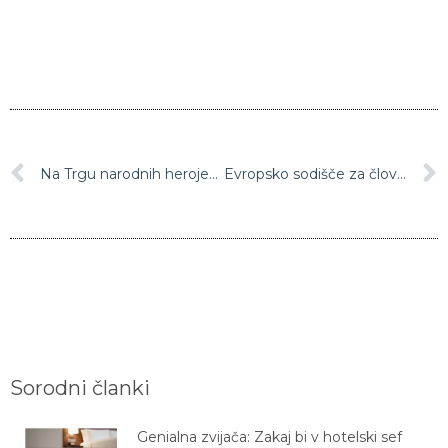
Na Trgu narodnih herojev ob stavbi DZ odkrili spomenik Francetu Bučarju
Evropsko sodišče za človekove pravice v Strasbourgu je danes objavilo novo razsodbo proti Sloveniji
Sorodni članki
Genialna zvijača: Zakaj bi v hotelski sef