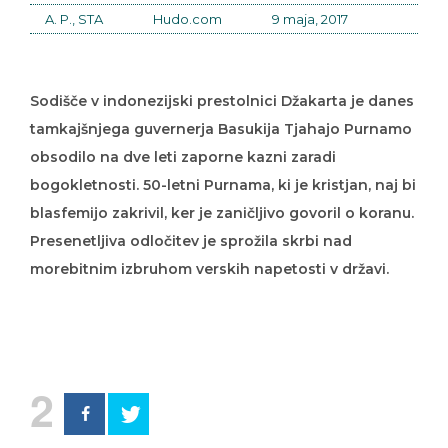
A. P., STA
Hudo.com
9 maja, 2017
Sodišče v indonezijski prestolnici Džakarta je danes
tamkajšnjega guvernerja Basukija Tjahajo Purnamo
obsodilo na dve leti zaporne kazni zaradi
bogokletnosti. 50-letni Purnama, ki je kristjan, naj bi
blasfemijo zakrivil, ker je zaničljivo govoril o koranu.
Presenetljiva odločitev je sprožila skrbi nad
morebitnim izbruhom verskih napetosti v državi.
2