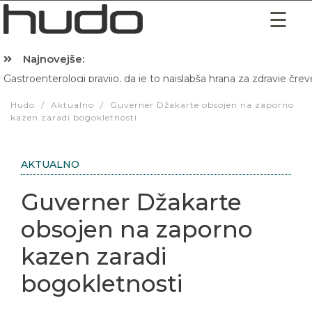
Najnovejše:
Gastroenterologi pravijo, da je to najslabša hrana za zdravje črev
Hibernacijska dieta: Zakaj je pred spanjem dobro pojesti žlico 
Hudo
/
Aktualno
/
Guverner Džakarte obsojen na zaporno
kazen zaradi bogokletnosti
AKTUALNO
Guverner Džakarte
obsojen na zaporno
kazen zaradi
bogokletnosti