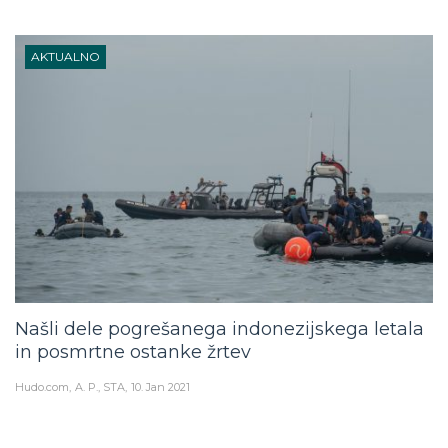
AKTUALNO
Našli dele pogrešanega indonezijskega letala
in posmrtne ostanke žrtev
Hudo.com
A. P., STA
10. Jan 2021