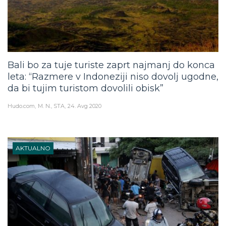
Bali bo za tuje turiste zaprt najmanj do konca
leta: “Razmere v Indoneziji niso dovolj ugodne,
da bi tujim turistom dovolili obisk”
Hudo.com
M. N., STA
24. Avg 2020
AKTUALNO