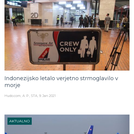
Indonezijsko letalo verjetno strmoglavilo v
morje
Hudo.com
A. P., STA
9. Jan 2021
AKTUALNO