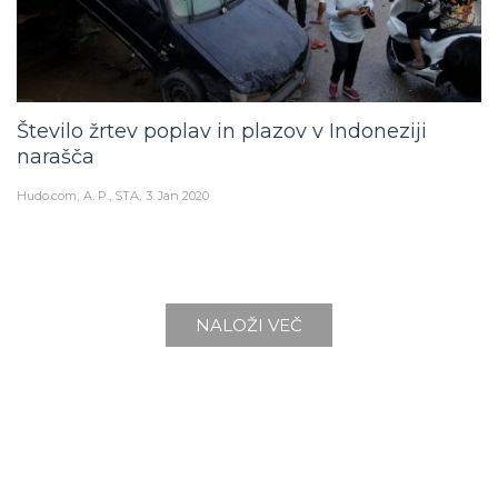
Število žrtev poplav in plazov v Indoneziji
narašča
Hudo.com
A. P., STA
3. Jan 2020
NALOŽI VEČ