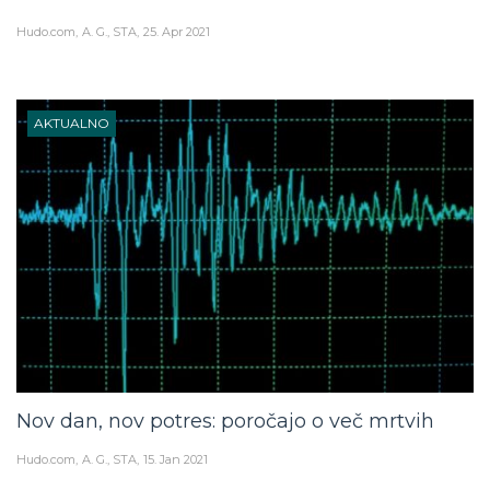
Hudo.com
A. G., STA
25. Apr 2021
AKTUALNO
Nov dan, nov potres: poročajo o več mrtvih
Hudo.com
A. G., STA
15. Jan 2021