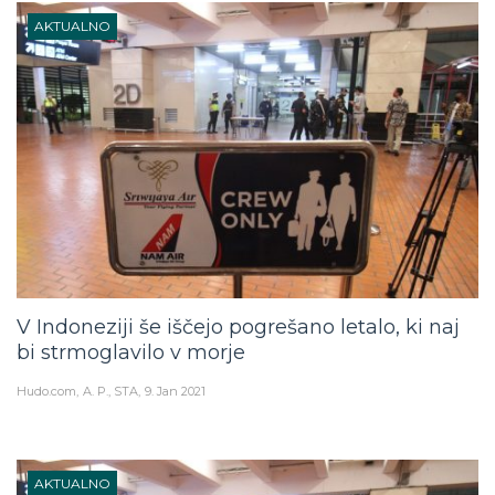
AKTUALNO
V Indoneziji še iščejo pogrešano letalo, ki naj
bi strmoglavilo v morje
Hudo.com
A. P., STA
9. Jan 2021
AKTUALNO