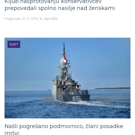
Kljub nasprotovanju konservativcev
prepovedali spolno nasilje nad ženskami
Hudo.com
A. P., STA
12. Apr 2022
SVET
Našli pogrešano podmornico, člani posadke
mrtvi