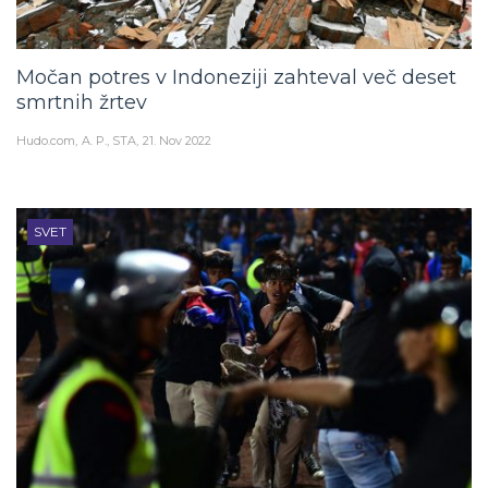
Močan potres v Indoneziji zahteval več deset
smrtnih žrtev
Hudo.com
A. P., STA
21. Nov 2022
SVET