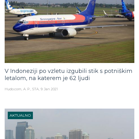
V Indoneziji po vzletu izgubili stik s potniškim
letalom, na katerem je 62 ljudi
Hudo.com
A. P., STA
9. Jan 2021
AKTUALNO