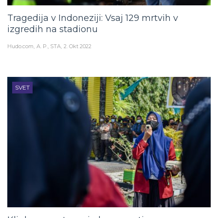
Tragedija v Indoneziji: Vsaj 129 mrtvih v
izgredih na stadionu
Hudo.com
A. P., STA
2. Okt 2022
SVET