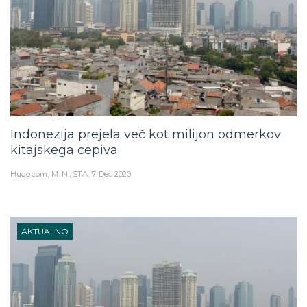
Indonezija prejela več kot milijon odmerkov
kitajskega cepiva
Hudo.com
M. N., STA
7. Dec 2020
AKTUALNO