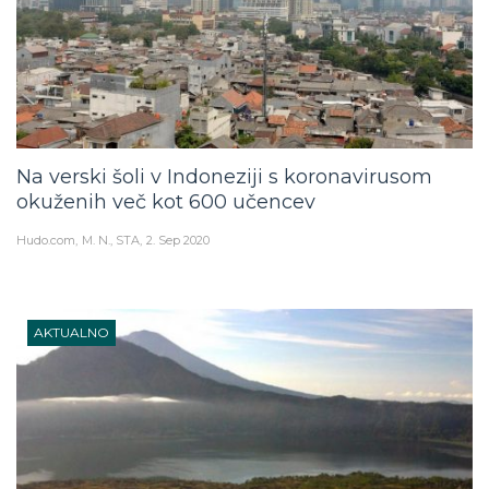
Na verski šoli v Indoneziji s koronavirusom
okuženih več kot 600 učencev
Hudo.com
M. N., STA
2. Sep 2020
AKTUALNO