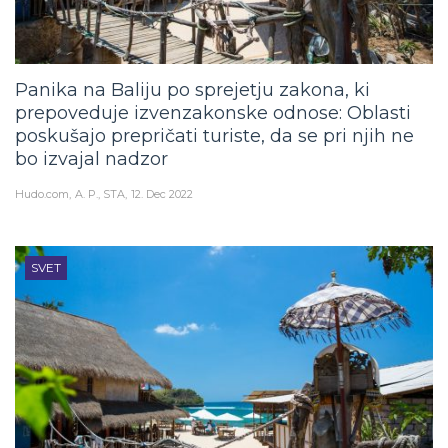
Panika na Baliju po sprejetju zakona, ki
prepoveduje izvenzakonske odnose: Oblasti
poskušajo prepričati turiste, da se pri njih ne
bo izvajal nadzor
Hudo.com
A. P., STA
12. Dec 2022
SVET