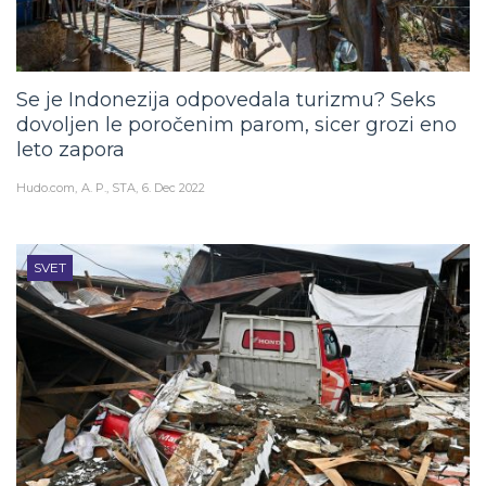
Se je Indonezija odpovedala turizmu? Seks
dovoljen le poročenim parom, sicer grozi eno
leto zapora
Hudo.com
A. P., STA
6. Dec 2022
SVET