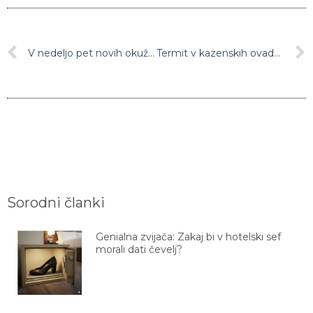
V nedeljo pet novih okužb z novim koronavirusom
Termit v kazenskih ovadbah zaradi utemeljenega suma kaznivega dejanja obremenjevanja in uničevanja okolja vidi pritiske na Arso
Sorodni članki
Genialna zvijača: Zakaj bi v hotelski sef
morali dati čevelj?