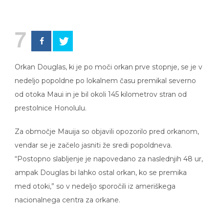
7
Orkan Douglas, ki je po moči orkan prve stopnje, se je v
nedeljo popoldne po lokalnem času premikal severno
od otoka Maui in je bil okoli 145 kilometrov stran od
prestolnice Honolulu.
Za območje Mauija so objavili opozorilo pred orkanom,
vendar se je začelo jasniti že sredi popoldneva.
“Postopno slabljenje je napovedano za naslednjih 48 ur,
ampak Douglas bi lahko ostal orkan, ko se premika
med otoki,” so v nedeljo sporočili iz ameriškega
nacionalnega centra za orkane.