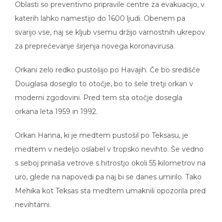
Oblasti so preventivno pripravile centre za evakuacijo, v
katerih lahko namestijo do 1600 ljudi. Obenem pa
svarijo vse, naj se kljub vsemu držijo varnostnih ukrepov
za preprečevanje širjenja novega koronavirusa.
Orkani zelo redko pustošijo po Havajih. Če bo središče
Douglasa doseglo to otočje, bo to šele tretji orkan v
moderni zgodovini. Pred tem sta otočje dosegla
orkana leta 1959 in 1992.
Orkan Hanna, ki je medtem pustošil po Teksasu, je
medtem v nedeljo oslabel v tropsko nevihto. Še vedno
s seboj prinaša vetrove s hitrostjo okoli 55 kilometrov na
uro, glede na napovedi pa naj bi se danes umirilo. Tako
Mehika kot Teksas sta medtem umaknili opozorila pred
nevihtami.