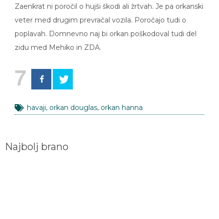
Zaenkrat ni poročil o hujši škodi ali žrtvah. Je pa orkanski
veter med drugim prevračal vozila. Poročajo tudi o
poplavah. Domnevno naj bi orkan poškodoval tudi del
zidu med Mehiko in ZDA.
7
havaji
,
orkan douglas
,
orkan hanna
Najbolj brano