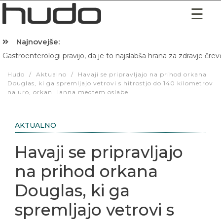
Najnovejše:
Gastroenterologi pravijo, da je to najslabša hrana za zdravje črev
Hibernacijska dieta: Zakaj je pred spanjem dobro pojesti žlico 
Hudo
/
Aktualno
/
Havaji se pripravljajo na prihod orkana
Douglas, ki ga spremljajo vetrovi s hitrostjo do 140 kilometrov
na uro, orkan Hanna medtem oslabel
AKTUALNO
Havaji se pripravljajo
na prihod orkana
Douglas, ki ga
spremljajo vetrovi s