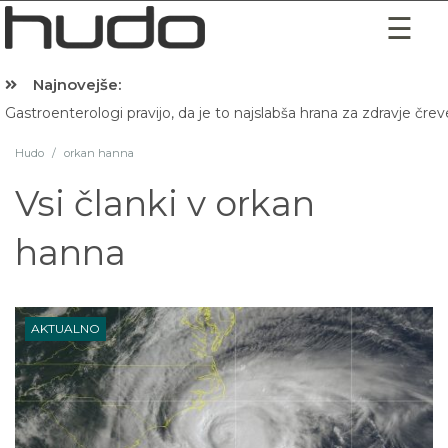
Najnovejše:
Gastroenterologi pravijo, da je to najslabša hrana za zdravje črev
Hudo
/
orkan hanna
Vsi članki v
orkan
hanna
AKTUALNO