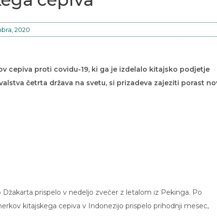
bra, 2020
v cepiva proti covidu-19, ki ga je izdelalo kitajsko podjetje
ivalstva četrta država na svetu, si prizadeva zajeziti porast no
o Džakarta prispelo v nedeljo zvečer z letalom iz Pekinga. Po
erkov kitajskega cepiva v Indonezijo prispelo prihodnji mesec,