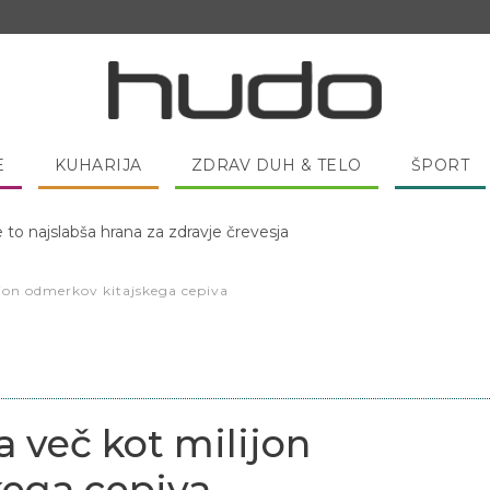
E
KUHARIJA
ZDRAV DUH & TELO
ŠPORT
 pred spanjem dobro pojesti žlico medu?
ijon odmerkov kitajskega cepiva
a več kot milijon
kega cepiva