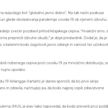
la na razpolago kot “globalno javno dobro”. Na tak način poskusa
j račun glede obvladovanja pandemije covida-19 ob njenem izbruhu.
deljo zvečer pozdravil prihod kitajskega cepiva. “Hvaležni smo, 
a preprečili izbruhe okužb,” je dejal predsednik. Dodal je, da je
s katerimi bodo zagotovili javno zdravje in varnost ter učinkovi
dobrili nobenega cepiva proti covidu-19 za množično distribucijo, s
a nujno uporabo.
du-19 Airlangga Hartarto je danes sporočil, da bo prvo serijo
o in zdravila, načrtujejo pa, da bodo najprej cepili zdravstvene
t ulema (MUI), je prav tako napovedal, da bodo preverili prvo pošil