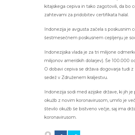
kitajskega cepiva in tako zagotovili, da bo 
zahtevami za pridobitev certifikata halal.
Indonezija je avgusta začela s poskusnim cep
šestmesečnem poskusnem cepljenju je sodel
Indonezijska vlada je za tri milijone odmerk
milijonov ameriških dolarjev). Še 100.000 od
O dobavi cepiva se država dogovarja tudi z
sedež v Združenem kraljestvu.
Indonezija sodi med azijske države, ki jih je
okužb z novim koronavirusom, umrlo je več
število okužb še bistveno večje, saj ima drž
koronavirusom.