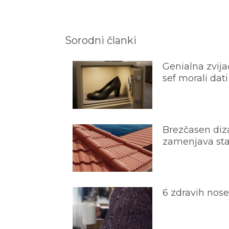
Sorodni članki
Genialna zvijač
sef morali dati
Brezčasen diza
zamenjava star
6 zdravih nos