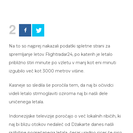
2
Na to so najprej nakazali podatki spletne strani za
spremljanje letov Flightradar24, po katerih je letalo
približno štiri minute po vzletu v manj kot eni minuti
izgubilo več kot 3000 metrov višine.
Kasneje so sledila še poročila tem, da naj bi očividci
videli letalo strmoglaviti oziroma naj bi našli dele
uničenega letala.
Indonezijske televizije poročajo o več lokalnih ribičih, ki
naj bi blizu otokov nedaleč od Džakarte danes našli
razbitine pogrešanega letala, česar uradno sicer še niso