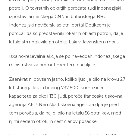
potrdili. O tovrstnih odkritjih poročata tudi indonezijski
izpostavi ameriškega CNN in britanskega BBC.
Indonezijski novičarski spletni portal Detikcom je
poročal, da so predstavniki lokalnih oblasti potrdili, da je
letalo strmoglavilo pri otoku Laki v Javanskem morju.
Iskalno-reševalna akcija se po navedbah indonezijskega
ministrstva za promet medtem nadaljuje.
Zaenkrat ni povsem jasno, koliko ljudi je bilo na krovu 27
let starega letala boeing 737-500, ki ima sicer
kapacitete za okoli 130 ljudi, poroča francoska tiskovna
agencija AFP. Nemška tiskovna agencija dpa je pred
tem poročala, da naj bi bilo na letalu 56 potnikov, med
njimi sedem otrok, in šest članov posadke.