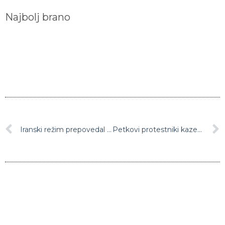
Najbolj brano
Iranski režim prepovedal uvoz cepiv proti covidu-19 iz ZDA in VB
Petkovi protestniki kazensko ovadili deset policistov zaradi prekoračitve pooblastil