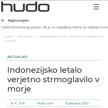
Najnovejše:
Gastroenterologi pravijo, da je to najslabša hrana za zdravje črev
Hibernacijska dieta: Zakaj je pred spanjem dobro pojesti žlico 
Hudo
/
Aktualno
/
Indonezijsko letalo verjetno strmoglavilo
v morje
AKTUALNO
Indonezijsko letalo
verjetno strmoglavilo v
morje
A. P., STA
Hudo.com
9 januarja, 2021