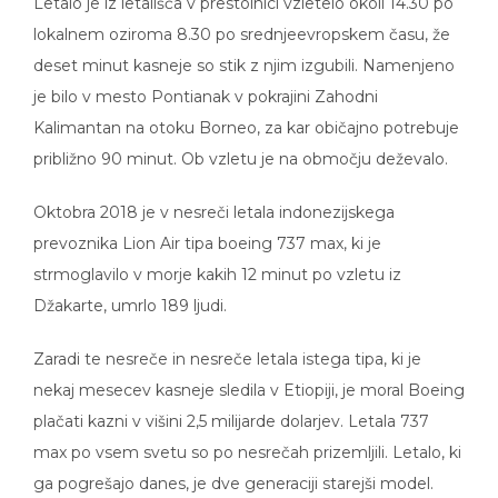
Letalo je iz letališča v prestolnici vzletelo okoli 14.30 po
lokalnem oziroma 8.30 po srednjeevropskem času, že
deset minut kasneje so stik z njim izgubili. Namenjeno
je bilo v mesto Pontianak v pokrajini Zahodni
Kalimantan na otoku Borneo, za kar običajno potrebuje
približno 90 minut. Ob vzletu je na območju deževalo.
Oktobra 2018 je v nesreči letala indonezijskega
prevoznika Lion Air tipa boeing 737 max, ki je
strmoglavilo v morje kakih 12 minut po vzletu iz
Džakarte, umrlo 189 ljudi.
Zaradi te nesreče in nesreče letala istega tipa, ki je
nekaj mesecev kasneje sledila v Etiopiji, je moral Boeing
plačati kazni v višini 2,5 milijarde dolarjev. Letala 737
max po vsem svetu so po nesrečah prizemljili. Letalo, ki
ga pogrešajo danes, je dve generaciji starejši model.