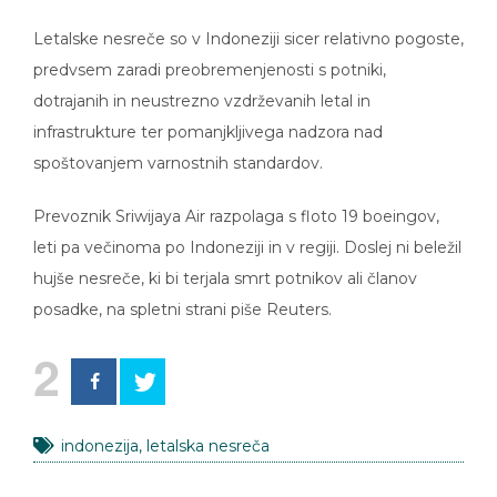
Letalske nesreče so v Indoneziji sicer relativno pogoste,
predvsem zaradi preobremenjenosti s potniki,
dotrajanih in neustrezno vzdrževanih letal in
infrastrukture ter pomanjkljivega nadzora nad
spoštovanjem varnostnih standardov.
Prevoznik Sriwijaya Air razpolaga s floto 19 boeingov,
leti pa večinoma po Indoneziji in v regiji. Doslej ni beležil
hujše nesreče, ki bi terjala smrt potnikov ali članov
posadke, na spletni strani piše Reuters.
2
indonezija
,
letalska nesreča