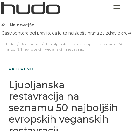
Najnovejše:
Hibernacijska dieta: Zakaj je pred spanjem dobro pojesti žlico 
Hudo
/
Aktualno
/
Ljubljanska restavracija na seznamu 50
najboljših evropskih veganskih restavracij
AKTUALNO
Ljubljanska
restavracija na
seznamu 50 najboljših
evropskih veganskih
restavracij