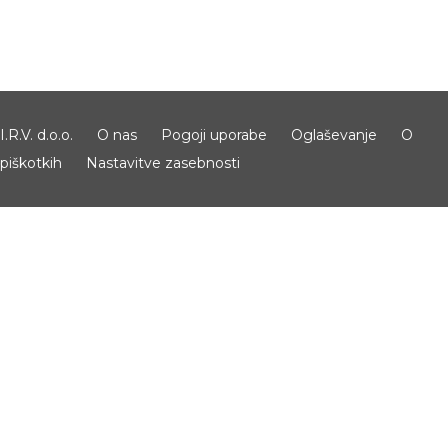
I.R.V. d.o.o.
O nas
Pogoji uporabe
Oglaševanje
O
piškotkih
Nastavitve zasebnosti