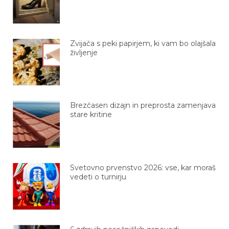
Zvijača s peki papirjem, ki vam bo olajšala
življenje
Brezčasen dizajn in preprosta zamenjava
stare kritine
Svetovno prvenstvo 2026: vse, kar moraš
vedeti o turnirju
6 zdravih nosečniških zapovedi