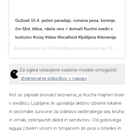
Gužvaš 15.4. pečen paradajz, rumena pesa, korenje,
črn fižol, blitva, rdeče vino + domači Kuchni svedri s
kurkumo #cosy #stew #localfood #ljubljana #slovenija
A post shared by
KUCHA
(@kuchamadre) on
Apr 15, 2019 at 3:28am PDT
Za ogled vstavljene vsebine morate omogočiti
shranjevanje piškotkov v napravi
Kot so zapisali snovalci seznama, je Kucha majhen biser
v središču Ljubljane, ki uporablja skrbno izbrane lokalne
in sezonske surovine za izdelavo rastlinskega sira, kruha
in omak, zelenjavnih skled in sendvičev. Od gobovega
raguja z belim vinom in timijanom do pice s čičeriko in
rikoto, hrana tukaj je fantastična, so dodali.