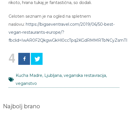
Celoten seznam je na ogled na spletnem
naslovu:
https://bigseventravel.com/2019/06/50-best-
vegan-restaurants-europe/?
fbclid=IwAR0F2QkgwGkHl0ccTpq2KGdRMMRTbNCyZsmTIK
4
Kucha Madre
,
Ljubljana
,
veganska restavracija
,
veganstvo
Najbolj brano