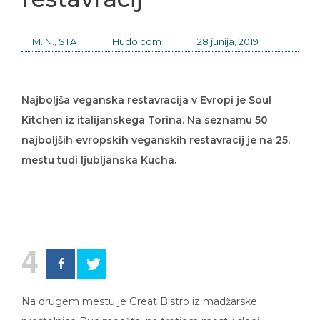
M. N., STA
Hudo.com
28 junija, 2019
Najboljša veganska restavracija v Evropi je Soul
Kitchen iz italijanskega Torina. Na seznamu 50
najboljših evropskih veganskih restavracij je na 25.
mestu tudi ljubljanska Kucha.
4
Na drugem mestu je Great Bistro iz madžarske
prestolnice Budimpešta, na tretjem mestu sledi