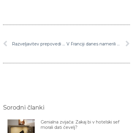
Razveljavitev prepovedi približevanja napadeni mariborski sodnici pravnomočna
V Franciji danes namerili že drug rekord: Tokrat rekordnih 45,1 stopinje Celzija
Sorodni članki
Genialna zvijača: Zakaj bi v hotelski sef
morali dati čevelj?