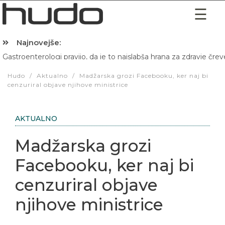
Najnovejše:
Gastroenterologi pravijo, da je to najslabša hrana za zdravje črev
Hibernacijska dieta: Zakaj je pred spanjem dobro pojesti žlico 
Hudo
/
Aktualno
/
Madžarska grozi Facebooku, ker naj bi
cenzuriral objave njihove ministrice
AKTUALNO
Madžarska grozi
Facebooku, ker naj bi
cenzuriral objave
njihove ministrice