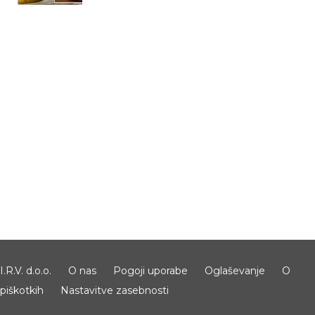
I.R.V. d.o.o.
O nas
Pogoji uporabe
Oglaševanje
O
piškotkih
Nastavitve zasebnosti