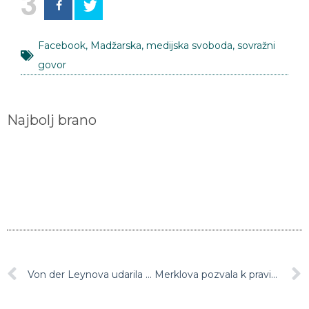
3
Facebook
,
Madžarska
,
medijska svoboda
,
sovražni
govor
Najbolj brano
Von der Leynova udarila po mizi: ”Farmacevti so dolžni spoštovati dogovore, prejeli so milijarde vnaprej!”
Merklova pozvala k pravični globalni porazdelitvi cepiva proti covidu-19