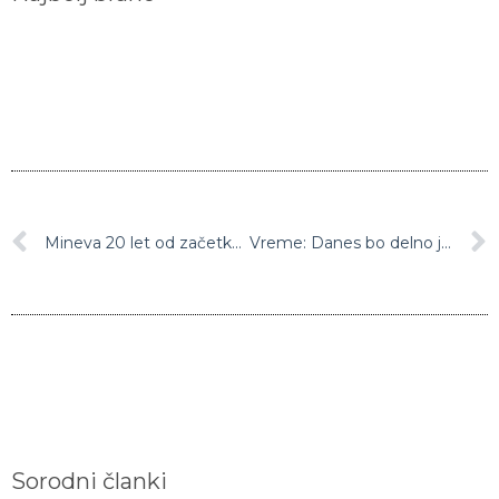
Mineva 20 let od začetka ene najuspešnejših slovenskih športnih zgodb vseh časov
Vreme: Danes bo delno jasno z občasno povečano koprenasto oblačnostjo
Sorodni članki