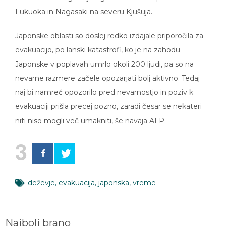
Fukuoka in Nagasaki na severu Kjušuja.
Japonske oblasti so doslej redko izdajale priporočila za
evakuacijo, po lanski katastrofi, ko je na zahodu
Japonske v poplavah umrlo okoli 200 ljudi, pa so na
nevarne razmere začele opozarjati bolj aktivno. Tedaj
naj bi namreč opozorilo pred nevarnostjo in poziv k
evakuaciji prišla precej pozno, zaradi česar se nekateri
niti niso mogli več umakniti, še navaja AFP.
3
deževje
,
evakuacija
,
japonska
,
vreme
Najbolj brano