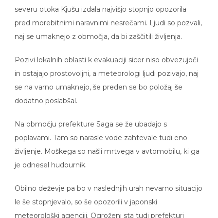
severu otoka Kjušu izdala najvišjo stopnjo opozorila
pred morebitnimi naravnimi nesrečami. Ljudi so pozvali,
naj se umaknejo z območja, da bi zaščitili življenja.
Pozivi lokalnih oblasti k evakuaciji sicer niso obvezujoči
in ostajajo prostovoljni, a meteorologi ljudi pozivajo, naj
se na varno umaknejo, še preden se bo položaj še
dodatno poslabšal.
Na območju prefekture Saga se že ubadajo s
poplavami. Tam so narasle vode zahtevale tudi eno
življenje. Moškega so našli mrtvega v avtomobilu, ki ga
je odnesel hudournik.
Obilno deževje pa bo v naslednjih urah nevarno situacijo
le še stopnjevalo, so še opozorili v japonski
meteorološki agenciji. Ogroženi sta tudi prefekturi