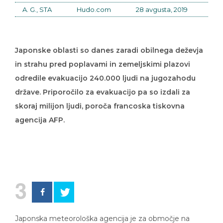
A. G., STA
Hudo.com
28 avgusta, 2019
Japonske oblasti so danes zaradi obilnega deževja
in strahu pred poplavami in zemeljskimi plazovi
odredile evakuacijo 240.000 ljudi na jugozahodu
države. Priporočilo za evakuacijo pa so izdali za
skoraj milijon ljudi, poroča francoska tiskovna
agencija AFP.
3
Japonska meteorološka agencija je za območje na