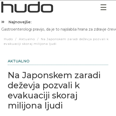
Najnovejše:
Gastroenterologi pravijo, da je to najslabša hrana za zdravje črev
Hibernacijska dieta: Zakaj je pred spanjem dobro pojesti žlico 
Hudo
/
Aktualno
/
Na Japonskem zaradi deževja pozvali k
evakuaciji skoraj milijona ljudi
AKTUALNO
Na Japonskem zaradi
deževja pozvali k
evakuaciji skoraj
milijona ljudi