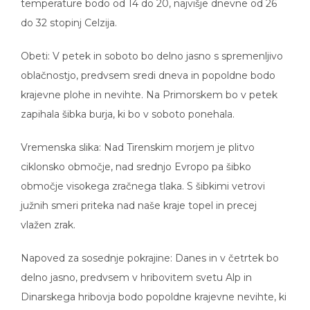
temperature bodo od 14 do 20, najvišje dnevne od 26
do 32 stopinj Celzija.
Obeti: V petek in soboto bo delno jasno s spremenljivo
oblačnostjo, predvsem sredi dneva in popoldne bodo
krajevne plohe in nevihte. Na Primorskem bo v petek
zapihala šibka burja, ki bo v soboto ponehala.
Vremenska slika: Nad Tirenskim morjem je plitvo
ciklonsko območje, nad srednjo Evropo pa šibko
območje visokega zračnega tlaka. S šibkimi vetrovi
južnih smeri priteka nad naše kraje topel in precej
vlažen zrak.
Napoved za sosednje pokrajine: Danes in v četrtek bo
delno jasno, predvsem v hribovitem svetu Alp in
Dinarskega hribovja bodo popoldne krajevne nevihte, ki