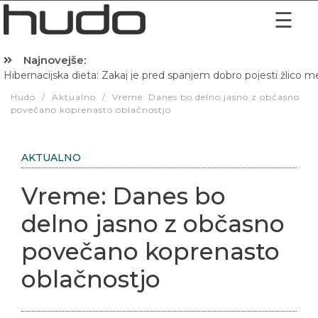
Najnovejše:
Hibernacijska dieta: Zakaj je pred spanjem dobro pojesti žlico 
Hudo
/
Aktualno
/
Vreme: Danes bo delno jasno z občasno
povečano koprenasto oblačnostjo
AKTUALNO
Vreme: Danes bo
delno jasno z občasno
povečano koprenasto
oblačnostjo