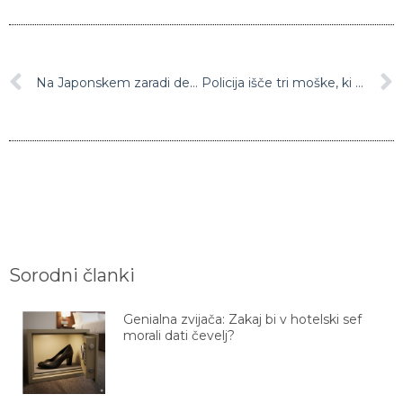
Na Japonskem zaradi deževja pozvali k evakuaciji skoraj milijona ljudi
Policija išče tri moške, ki so oropali zlatarno v Portorožu
Sorodni članki
Genialna zvijača: Zakaj bi v hotelski sef
morali dati čevelj?