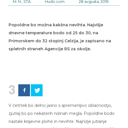
M. N., STA
Hudo.com
28 avgusta, 2019
Popoldne bo možna kakšna nevihta. Najvišje
dnevne temperature bodo od 25 do 30, na
Primorskem do 32 stopinj Celzija, je zapisano na
spletnih straneh Agencije RS za okolje.
3
V četrtek bo delno jasno s spremenljivo oblačnostjo,
zjutraj bo po nekaterih nižinah megla. Popoldne bodo
nastale krajevne plohe in nevihte. Najnižje jutranje