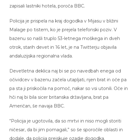
zapisali lastniki hotela, poroča BBC.
Policija je prispela na kraj dogodka v Mijasu v bližini
Malage po tistem, ko je prejela telefonski poziv. V
bazenu so našli truplo 53-letnega moškega in dveh
otrok, starih devet in 16 let, je na Twitterju objavila
andaluzijska regionalna vlada.
Devetletna deklica naj bi se po navedbah enega od
očividcev v bazenu začela utapljati, njen brat in oče pa
pa sta ji priskočila na pomoč, nakar so vsi utonili. Oče in
hči naj bi bila sicer britanska državljana, brat pa
Američan, še navaja BBC.
“Policija je ugotovila, da so mrtvi in niso mogli storiti
ničesar, da bi jim pomagali,” so še sporočile oblasti in
dodale, da policija preiskuje ozadje dogodka.