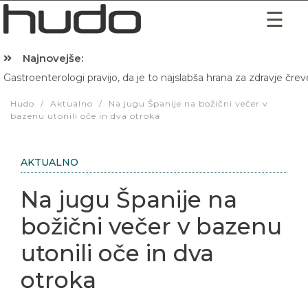
Najnovejše:
Gastroenterologi pravijo, da je to najslabša hrana za zdravje črev
Hibernacijska dieta: Zakaj je pred spanjem dobro pojesti žlico 
Hudo
/
Aktualno
/
Na jugu Španije na božični večer v
bazenu utonili oče in dva otroka
AKTUALNO
Na jugu Španije na
božični večer v bazenu
utonili oče in dva
otroka