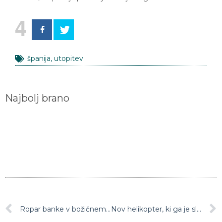
4
španija
,
utopitev
Najbolj brano
Ropar banke v božičnem vzdušju radodarno razdelil plen mimoidočim in zaželel lepe praznike
Nov helikopter, ki ga je slovenska policija dobila oktobra, že pokvarjen