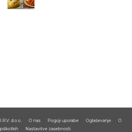
I.R.V. d.o.o.
O nas
Pogoji uporabe
Oglaševanje
O
piškotkih
Nastavitve zasebnosti