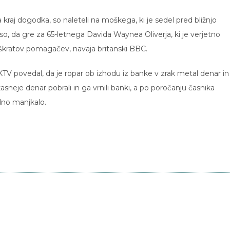
 na kraj dogodka, so naleteli na moškega, ki je sedel pred bližnjo
li so, da gre za 65-letnega Davida Waynea Oliverja, ki je verjetno
l škratov pomagačev, navaja britanski BBC.
KTV povedal, da je ropar ob izhodu iz banke v zrak metal denar in 
asneje denar pobrali in ga vrnili banki, a po poročanju časnika
dno manjkalo.