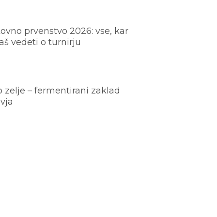
ovno prvenstvo 2026: vse, kar
š vedeti o turnirju
o zelje – fermentirani zaklad
vja