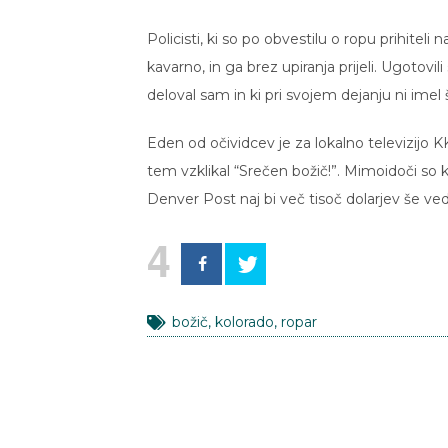
Policisti, ki so po obvestilu o ropu prihiteli
kavarno, in ga brez upiranja prijeli. Ugotovi
deloval sam in ki pri svojem dejanju ni ime
Eden od očividcev je za lokalno televizijo K
tem vzklikal “Srečen božič!”. Mimoidoči so k
Denver Post naj bi več tisoč dolarjev še ve
4
božič
,
kolorado
,
ropar