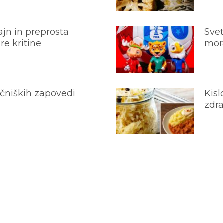
jn in preprosta
Svet
e kritine
mora
ečniških zapovedi
Kisl
zdra