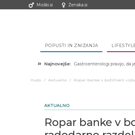
Moški.si
Ženska.si
POPUSTI IN ZNIŽANJA
LIFESTYL
Najnovejše:
Hibernacijska dieta: Zakaj je
Hudo
/
Aktualno
/
Ropar banke v božičnem vzduš
AKTUALNO
Ropar banke v b
radodarno razdel