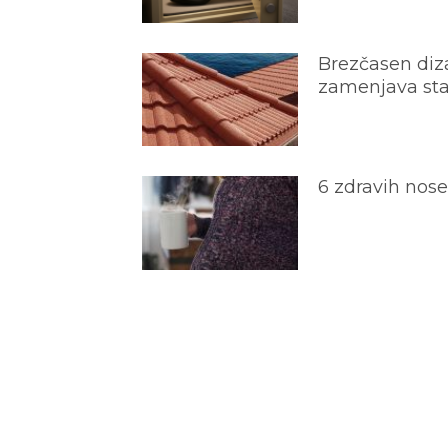
Brezčasen diza
zamenjava star
6 zdravih nos