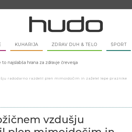
E
KUHARIJA
ZDRAV DUH & TELO
ŠPORT
 pred spanjem dobro pojesti žlico medu?
ju radodarno razdelil plen mimoidočim in zaželel lepe praznike
ožičnem vzdušju
il plen mimoidočim in