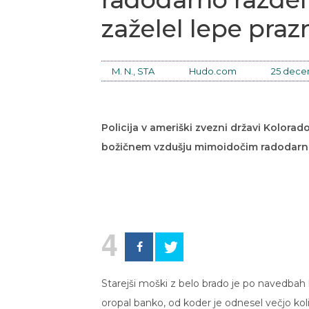
zaželel lepe praz
M. N., STA
Hudo.com
25 dece
Policija v ameriški zvezni državi Kolorad
božičnem vzdušju mimoidočim radodarno r
4
Starejši moški z belo brado je po navedbah
oropal banko, od koder je odnesel večjo koli