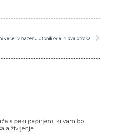
i večer v bazenu utonili oče in dva otroka
ača s peki papirjem, ki vam bo
šala življenje