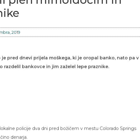
nike
mbra, 2019
o je pred dnevi prijela moškega, ki je oropal banko, nato pa v
azdelil bankovce in jim zaželel lepe praznike.
 lokalne policije dva dni pred božičem v mestu Colorado Springs
čino denarja.