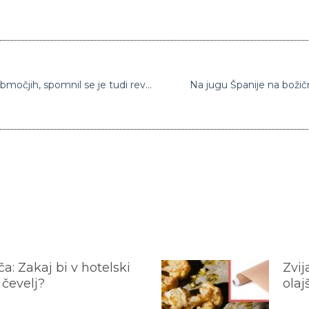
Papež ob božiču pozval k miru na vojnih območjih, spomnil se je tudi revnih, beguncev in vseh, ki so odrinjeni na rob
Na jugu Španije na božičn
a: Zakaj bi v hotelski
Zvij
 čevelj?
olaj