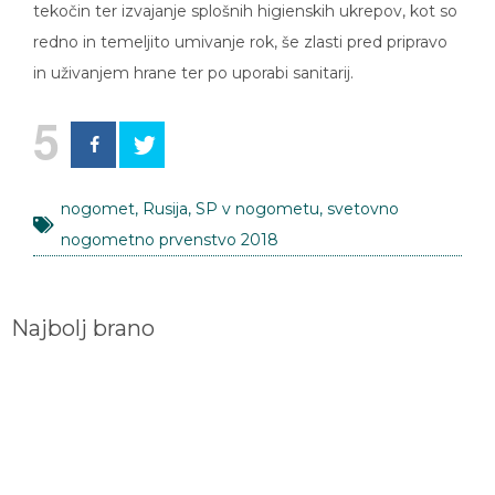
tekočin ter izvajanje splošnih higienskih ukrepov, kot so
redno in temeljito umivanje rok, še zlasti pred pripravo
in uživanjem hrane ter po uporabi sanitarij.
5
nogomet
,
Rusija
,
SP v nogometu
,
svetovno
nogometno prvenstvo 2018
Najbolj brano