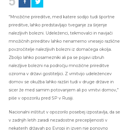
5
“Množične prireditve, med katere sodijo tudi športne
prireditve, lahko predstavljajo tveganje za širjenje
nalezljivih bolezni. Udeleženci, tekmovalci in navijači
množičnih prireditev lahko nenamerno vnesejo različne
povzročitelje nalezljivih bolezni iz domačega okolja.
Zbolijo lahko posamezniki ali pa se pojavi izbruh
nalezljive bolezni na področju množične prireditve
oziroma v državi gostiteljici. Z vrnitvijo udeležencev
domov se okužba lahko razširi tudi v druge države in
sicer že med samim potovanjem ali po vrnitvi domov,”
piše v opozorilu pred SP v Rusiji.
Nacionalni inštitut v opozorilo posebej izpostavlja, da se
v zadnjih letih zaradi nezadostne precepljenosti v
nekaterih državah po Evropi in izven nje ponovno