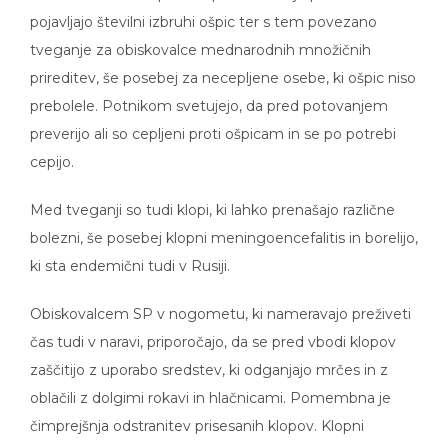
pojavljajo številni izbruhi ošpic ter s tem povezano
tveganje za obiskovalce mednarodnih množičnih
prireditev, še posebej za necepljene osebe, ki ošpic niso
prebolele. Potnikom svetujejo, da pred potovanjem
preverijo ali so cepljeni proti ošpicam in se po potrebi
cepijo.
Med tveganji so tudi klopi, ki lahko prenašajo različne
bolezni, še posebej klopni meningoencefalitis in borelijo,
ki sta endemični tudi v Rusiji.
Obiskovalcem SP v nogometu, ki nameravajo preživeti
čas tudi v naravi, priporočajo, da se pred vbodi klopov
zaščitijo z uporabo sredstev, ki odganjajo mrčes in z
oblačili z dolgimi rokavi in hlačnicami. Pomembna je
čimprejšnja odstranitev prisesanih klopov. Klopni