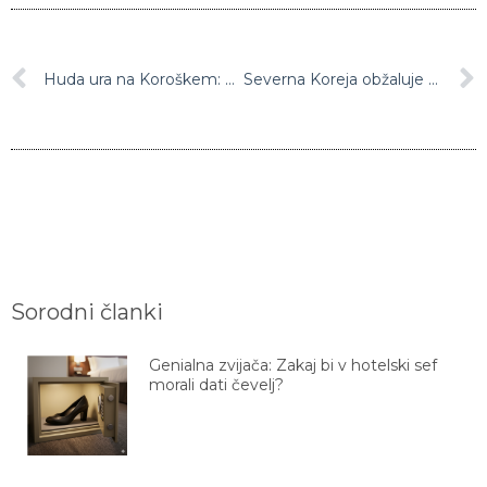
Huda ura na Koroškem: Nevihte sprožale plazove in zalivale kleti
Severna Koreja obžaluje Trumpovo odpoved in je še pripravljena na pogovore z ZDA
Sorodni članki
Genialna zvijača: Zakaj bi v hotelski sef
morali dati čevelj?