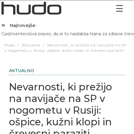
Najnovejše:
Gastroenterologi pravijo, da je to najslabša hrana za zdravje črev
Hibernacijska dieta: Zakaj je pred spanjem dobro pojesti žlico 
Hudo
/
Aktualno
/
Nevarnosti, ki prežijo na navijače na SP
v nogometu v Rusiji: ošpice, kužni klopi in črevesni paraziti
AKTUALNO
Nevarnosti, ki prežijo
na navijače na SP v
nogometu v Rusiji:
ošpice, kužni klopi in
črevesni paraziti