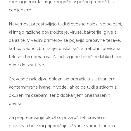
meningoencefalitis je mogoče uspešno preprečiti s
cepljenjem.
Nevarnost predstavljajo tudi črevesne nalezljive bolezni,
ki imajo različne povzročitelje, viruse, bakterije, glive ali
parazite. V večini primerov se pojavijo prebavne težave,
kot so slabost, bruhanje, driska, krči v trebuhu, povišana
telesna temperatura. Zaradi izgube tekočine lahko hitro
pride do izsušitve.
Črevesne nalezljive bolezni se prenašajo z uživanjem
kontaminirane hrane in vode, lahko pa tudi s stikom z
okuženimi osebami ter z dotikanjem onesnaženih
površin.
Za preprečevanje okužb s povzročitelji črevesnih
nalezljivih bolezni priporočajo uživanje varne hrane in