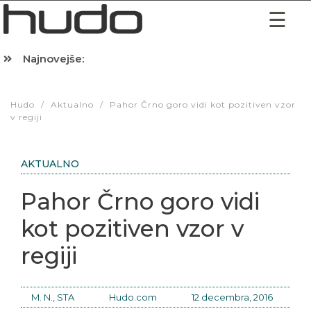
Najnovejše:
Hibernacijska dieta: Zakaj je pred spanjem dobro pojesti žlico 
Hudo
/
Aktualno
/
Pahor Črno goro vidi kot pozitiven vzor
v regiji
AKTUALNO
Pahor Črno goro vidi
kot pozitiven vzor v
regiji
M. N., STA
Hudo.com
12 decembra, 2016