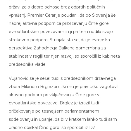
državi zelo dobre odnose brez odprtih političnih
vprašanj. Premier Cerar je poudaril, da bo Slovenija še
naprej aktivna podpornica približevanju Črne gore
evroatlantskim povezavam in ji pri tem nudila svojo
strokovno podporo. Strinjala sta se, da je evropska
perspektiva Zahodnega Balkana pomembna za
stabilnost v regiji ter njen razvoj, so sporočili iz kabineta
predsednika vlade.
Vujanović se je sešel tudi s predsednikom državnega
zbora Milanom Brglezom, ki mu je prav tako zagotovil
aktivno podporo pri vključevanju Črne gore v
evroatlantske povezave. Brglez je izrazil tudi
pričakovanje po tesnejšem parlamentarnem
sodelovanju in upanje, da bi v kratkem lahko tudi sam
uradno obiskal Črno goro, so sporočili iz DZ.