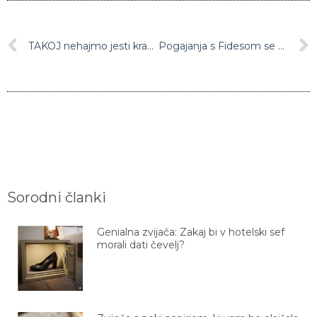
TAKOJ nehajmo jesti krave in piti mleko
Pogajanja s Fidesom se bodo začela po novem letu
Sorodni članki
Genialna zvijača: Zakaj bi v hotelski sef
morali dati čevelj?
Zvijača s peki papirjem, ki vam bo olajšala