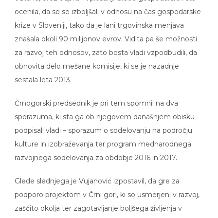
ocenila, da so se izboljšali v odnosu na čas gospodarske
krize v Sloveniji, tako da je lani trgovinska menjava
znašala okoli 90 milijonov evrov. Vidita pa še možnosti
za razvoj teh odnosov, zato bosta vladi vzpodbudili, da
obnovita delo mešane komisije, ki se je nazadnje
sestala leta 2013.
Črnogorski predsednik je pri tem spomnil na dva
sporazuma, ki sta ga ob njegovem današnjem obisku
podpisali vladi – sporazum o sodelovanju na področju
kulture in izobraževanja ter program mednarodnega
razvojnega sodelovanja za obdobje 2016 in 2017.
Glede slednjega je Vujanović izpostavil, da gre za
podporo projektom v Črni gori, ki so usmerjeni v razvoj,
zaščito okolja ter zagotavljanje boljšega življenja v
okoljih, kjer jih uresničujejo. Doslej je Slovenija to