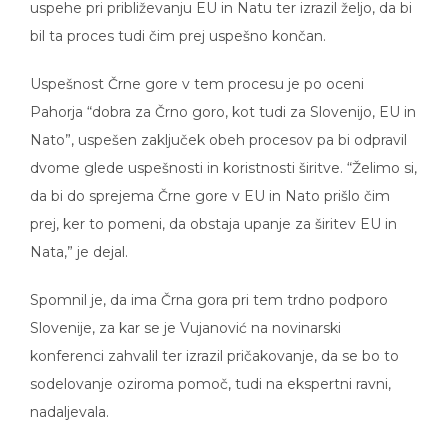
bil ta proces tudi čim prej uspešno končan.
Uspešnost Črne gore v tem procesu je po oceni
Pahorja “dobra za Črno goro, kot tudi za Slovenijo, EU in
Nato”, uspešen zaključek obeh procesov pa bi odpravil
dvome glede uspešnosti in koristnosti širitve. “Želimo si,
da bi do sprejema Črne gore v EU in Nato prišlo čim
prej, ker to pomeni, da obstaja upanje za širitev EU in
Nata,” je dejal.
Spomnil je, da ima Črna gora pri tem trdno podporo
Slovenije, za kar se je Vujanović na novinarski
konferenci zahvalil ter izrazil pričakovanje, da se bo to
sodelovanje oziroma pomoč, tudi na ekspertni ravni,
nadaljevala.
Pri vključevanju v zvezo Nato je sicer Črna gora