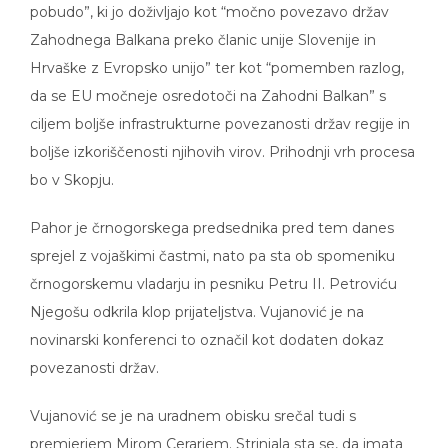
Zahodnega Balkana preko članic unije Slovenije in
Hrvaške z Evropsko unijo” ter kot “pomemben razlog,
da se EU močneje osredotoči na Zahodni Balkan” s
ciljem boljše infrastrukturne povezanosti držav regije in
boljše izkoriščenosti njihovih virov. Prihodnji vrh procesa
bo v Skopju.
Pahor je črnogorskega predsednika pred tem danes
sprejel z vojaškimi častmi, nato pa sta ob spomeniku
črnogorskemu vladarju in pesniku Petru II. Petroviću
Njegošu odkrila klop prijateljstva. Vujanović je na
novinarski konferenci to označil kot dodaten dokaz
povezanosti držav.
Vujanović se je na uradnem obisku srečal tudi s
premierjem Mirom Cerarjem. Strinjala sta se, da imata