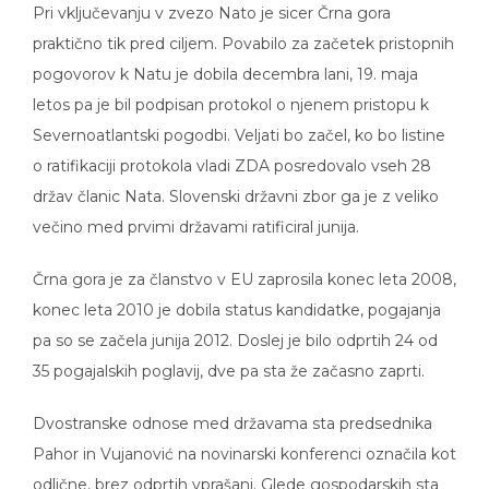
praktično tik pred ciljem. Povabilo za začetek pristopnih
pogovorov k Natu je dobila decembra lani, 19. maja
letos pa je bil podpisan protokol o njenem pristopu k
Severnoatlantski pogodbi. Veljati bo začel, ko bo listine
o ratifikaciji protokola vladi ZDA posredovalo vseh 28
držav članic Nata. Slovenski državni zbor ga je z veliko
večino med prvimi državami ratificiral junija.
Črna gora je za članstvo v EU zaprosila konec leta 2008,
konec leta 2010 je dobila status kandidatke, pogajanja
pa so se začela junija 2012. Doslej je bilo odprtih 24 od
35 pogajalskih poglavij, dve pa sta že začasno zaprti.
Dvostranske odnose med državama sta predsednika
Pahor in Vujanović na novinarski konferenci označila kot
odlične, brez odprtih vprašanj. Glede gospodarskih sta