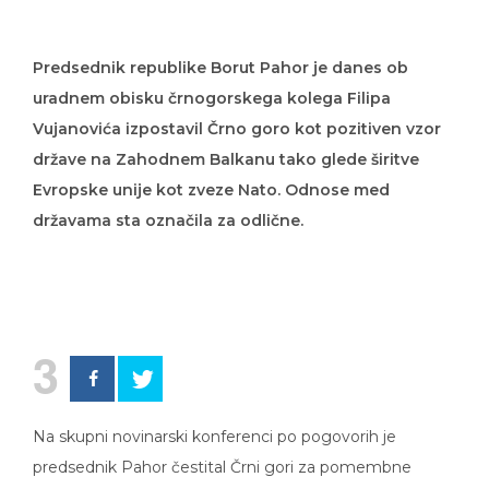
Predsednik republike Borut Pahor je danes ob
uradnem obisku črnogorskega kolega Filipa
Vujanovića izpostavil Črno goro kot pozitiven vzor
države na Zahodnem Balkanu tako glede širitve
Evropske unije kot zveze Nato. Odnose med
državama sta označila za odlične.
3
Na skupni novinarski konferenci po pogovorih je
predsednik Pahor čestital Črni gori za pomembne
uspehe pri približevanju EU in Natu ter izrazil željo, da bi