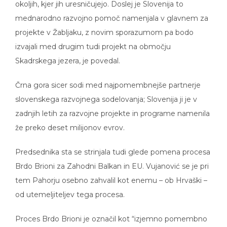
mednarodno razvojno pomoč namenjala v glavnem za
projekte v Žabljaku, z novim sporazumom pa bodo
izvajali med drugim tudi projekt na območju
Skadrskega jezera, je povedal.
Črna gora sicer sodi med najpomembnejše partnerje
slovenskega razvojnega sodelovanja; Slovenija ji je v
zadnjih letih za razvojne projekte in programe namenila
že preko deset milijonov evrov.
Predsednika sta se strinjala tudi glede pomena procesa
Brdo Brioni za Zahodni Balkan in EU. Vujanović se je pri
tem Pahorju osebno zahvalil kot enemu – ob Hrvaški –
od utemeljiteljev tega procesa.
Proces Brdo Brioni je označil kot “izjemno pomembno
pobudo”, ki jo doživljajo kot “močno povezavo držav