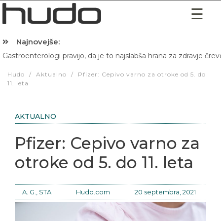
Najnovejše:
Gastroenterologi pravijo, da je to najslabša hrana za zdravje črev
Hibernacijska dieta: Zakaj je pred spanjem dobro pojesti žlico 
Hudo
/
Aktualno
/
Pfizer: Cepivo varno za otroke od 5. do
11. leta
AKTUALNO
Pfizer: Cepivo varno za
otroke od 5. do 11. leta
A. G., STA
Hudo.com
20 septembra, 2021