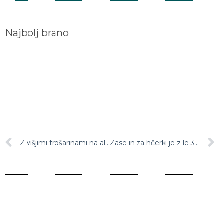
Najbolj brano
Z višjimi trošarinami na alkohol bi v Evropi letno preprečili 5000 rakavih obolenj
Zase in za hčerki je z le 3000 funti ustvarila sanjski dom: Noro, kaj vse se da narediti z nekaj dobre volje in kreative! (foto)