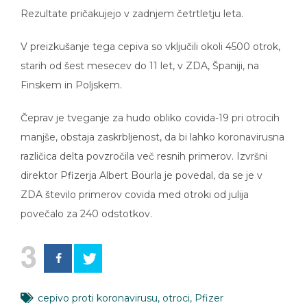
Rezultate pričakujejo v zadnjem četrtletju leta.
V preizkušanje tega cepiva so vključili okoli 4500 otrok,
starih od šest mesecev do 11 let, v ZDA, Španiji, na
Finskem in Poljskem.
Čeprav je tveganje za hudo obliko covida-19 pri otrocih
manjše, obstaja zaskrbljenost, da bi lahko koronavirusna
različica delta povzročila več resnih primerov. Izvršni
direktor Pfizerja Albert Bourla je povedal, da se je v
ZDA število primerov covida med otroki od julija
povečalo za 240 odstotkov.
3
cepivo proti koronavirusu
,
otroci
,
Pfizer