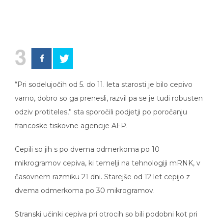
3
“Pri sodelujočih od 5. do 11. leta starosti je bilo cepivo
varno, dobro so ga prenesli, razvil pa se je tudi robusten
odziv protiteles,” sta sporočili podjetji po poročanju
francoske tiskovne agencije AFP.
Cepili so jih s po dvema odmerkoma po 10
mikrogramov cepiva, ki temelji na tehnologiji mRNK, v
časovnem razmiku 21 dni. Starejše od 12 let cepijo z
dvema odmerkoma po 30 mikrogramov.
Stranski učinki cepiva pri otrocih so bili podobni kot pri